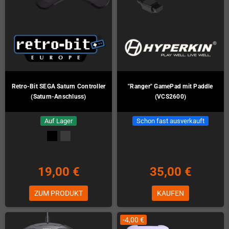
Retro-Bit SEGA Saturn Controller
"Ranger" GamePad mit Paddle
(Saturn-Anschluss)
(VCS2600)
Auf Lager
Schon fast ausverkauft
19,00 €
35,00 €
ZUM PRODUKT
KAUFEN
-4,00 €