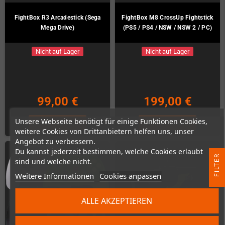
FightBox R3 Arcadestick (Sega
FightBox M8 CrossUp Fightstick
Mega Drive)
(PS5 / PS4 / NSW / NSW 2 / PC)
Nicht auf Lager
Nicht auf Lager
99,00 €
199,00 €
Unsere Webseite benötigt für einige Funktionen Cookies,
ZUM PRODUKT
ZUM PRODUKT
weitere Cookies von Drittanbietern helfen uns, unser
Angebot zu verbessern.
Du kannst jederzeit bestimmen, welche Cookies erlaubt
R
sind und welche nicht.
Weitere Informationen
Cookies anpassen
F
I
L
T
E
ALLE AKZEPTIEREN