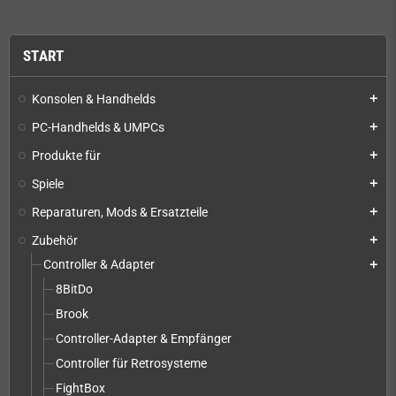
START
Konsolen & Handhelds
add
PC-Handhelds & UMPCs
add
Produkte für
add
Spiele
add
Reparaturen, Mods & Ersatzteile
add
Zubehör
add
Controller & Adapter
add
8BitDo
Brook
Controller-Adapter & Empfänger
Controller für Retrosysteme
FightBox