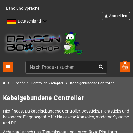
Land und Sprache:
Anmelden
person
Deutschland
0
view_headline
search
chevron_right
chevron_right
chevron_right
Zubehör
Controller & Adapter
Kabelgebundene Controller
Kabelgebundene Controller
Hier findest Du kabelgebundene Controller, Joysticks, Fightsticks und
besondere Eingabegeräte für klassische Konsolen, moderne Systeme
und PC.
Achte auf Anschluss, Tastenlayout und unterstützte Plattform.