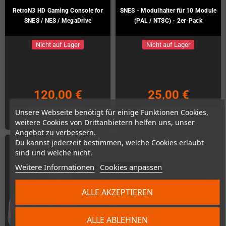
RetroN3 HD Gaming Console for
SNES - Modulhalter für 10 Module
SNES / NES / MegaDrive
(PAL / NTSC) - 2er-Pack
Nicht auf Lager
Nicht auf Lager
120,00 €
25,00 €
Unsere Webseite benötigt für einige Funktionen Cookies,
ZUM PRODUKT
ZUM PRODUKT
weitere Cookies von Drittanbietern helfen uns, unser
Angebot zu verbessern.
Du kannst jederzeit bestimmen, welche Cookies erlaubt
sind und welche nicht.
Weitere Informationen
Cookies anpassen
ALLE AKZEPTIEREN
ALLE ABLEHNEN