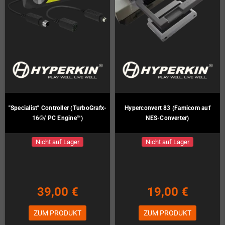
"Specialist" Controller (TurboGrafx-
Hyperconvert 83 (Famicom auf
16®/ PC Engine™)
NES-Converter)
Nicht auf Lager
Nicht auf Lager
39,00 €
19,00 €
ZUM PRODUKT
ZUM PRODUKT