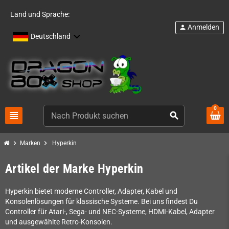
Land und Sprache:
Anmelden
person
Deutschland
0
view_headline
search
chevron_right
chevron_right
Marken
Hyperkin
Artikel der Marke Hyperkin
Hyperkin bietet moderne Controller, Adapter, Kabel und
Konsolenlösungen für klassische Systeme. Bei uns findest Du
Controller für Atari-, Sega- und NEC-Systeme, HDMI-Kabel, Adapter
und ausgewählte Retro-Konsolen.