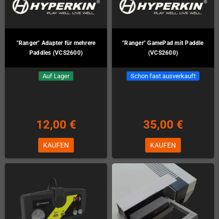
"Ranger" Adapter für mehrere
"Ranger" GamePad mit Paddle
Paddles (VCS2600)
(VCS2600)
Auf Lager
Schon fast ausverkauft
12,00 €
35,00 €
KAUFEN
KAUFEN