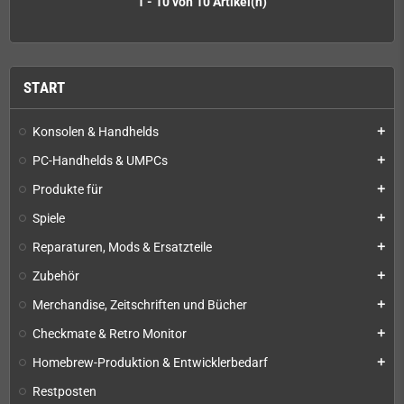
1 - 10 von 10 Artikel(n)
START
Konsolen & Handhelds
add
PC-Handhelds & UMPCs
add
Produkte für
add
Spiele
add
Reparaturen, Mods & Ersatzteile
add
Zubehör
add
Merchandise, Zeitschriften und Bücher
add
Checkmate & Retro Monitor
add
Homebrew-Produktion & Entwicklerbedarf
add
Restposten