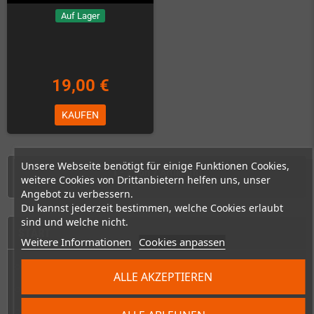
Auf Lager
19,00 €
KAUFEN
Unsere Webseite benötigt für einige Funktionen Cookies,
1 - 7 von 7 Artikel(n)
weitere Cookies von Drittanbietern helfen uns, unser
Angebot zu verbessern.
Du kannst jederzeit bestimmen, welche Cookies erlaubt
sind und welche nicht.
START
Weitere Informationen
Cookies anpassen
Konsolen & Handhelds
add
ALLE AKZEPTIEREN
PC-Handhelds & UMPCs
add
Produkte für
add