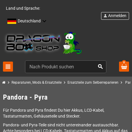
Land und Sprache:
Anmelden
person
Deutschland
0
view_headline
search
chevron_right
chevron_right
chevron_right
Reparaturen, Mods & Ersatzteile
Ersatzteile zum Selberreparieren
Pan
Pandora - Pyra
Für Pandora und Pyra findest Du hier Akkus, LCD-Kabel,
Tastaturmatten, Gehäuseteile und Stecker.
Pandora- und Pyra-Teile sind nicht untereinander austauschbar.
Achte besonders bei LCD-Kabeln, Tastaturmatten und Akkus auf das