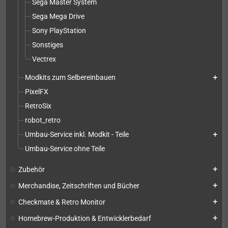
Sega Master System
Sega Mega Drive
Sony PlayStation
Sonstiges
Vectrex
Modkits zum Selbereinbauen
add
PixelFX
RetroSix
robot_retro
Umbau-Service inkl. Modkit - Teile
add
Umbau-Service ohne Teile
Zubehör
add
Merchandise, Zeitschriften und Bücher
add
Checkmate & Retro Monitor
add
Homebrew-Produktion & Entwicklerbedarf
add