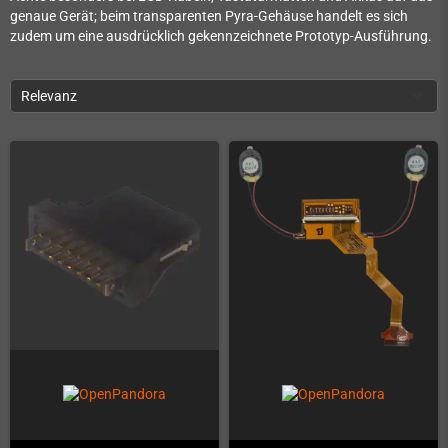
genaue Gerät; beim transparenten Pyra-Gehäuse handelt es sich
zudem um eine ausdrücklich gekennzeichnete Prototyp-Ausführung.
Relevanz