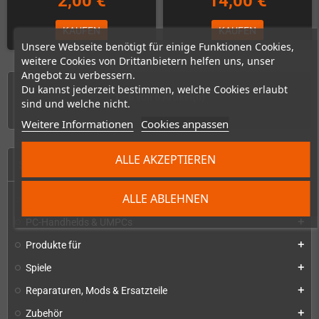
2,00 €
14,00 €
KAUFEN
KAUFEN
Unsere Webseite benötigt für einige Funktionen Cookies,
weitere Cookies von Drittanbietern helfen uns, unser
Angebot zu verbessern.
Du kannst jederzeit bestimmen, welche Cookies erlaubt
1 - 6 von 6 Artikel(n)
sind und welche nicht.
Weitere Informationen
Cookies anpassen
ALLE AKZEPTIEREN
START
ALLE ABLEHNEN
Konsolen & Handhelds
add
PC-Handhelds & UMPCs
add
Produkte für
add
Spiele
add
Reparaturen, Mods & Ersatzteile
add
Zubehör
add