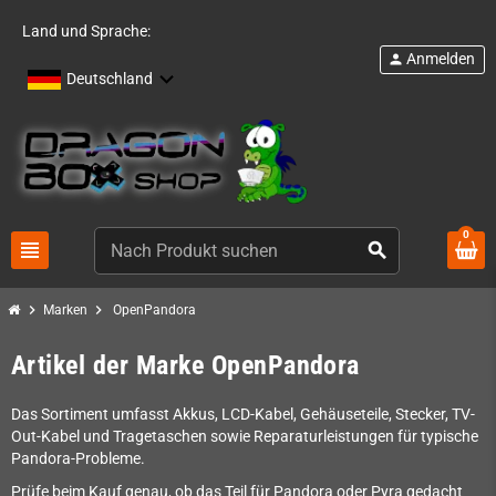
Land und Sprache:
Anmelden
person
Deutschland
0
view_headline
search
chevron_right
chevron_right
Marken
OpenPandora
Artikel der Marke OpenPandora
Das Sortiment umfasst Akkus, LCD-Kabel, Gehäuseteile, Stecker, TV-
Out-Kabel und Tragetaschen sowie Reparaturleistungen für typische
Pandora-Probleme.
Prüfe beim Kauf genau, ob das Teil für Pandora oder Pyra gedacht