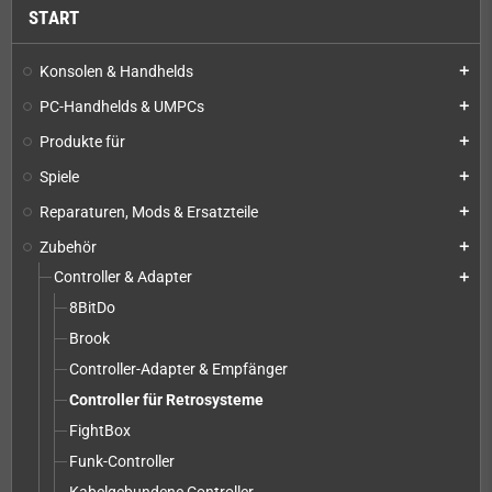
START
Konsolen & Handhelds
add
PC-Handhelds & UMPCs
add
Produkte für
add
Spiele
add
Reparaturen, Mods & Ersatzteile
add
Zubehör
add
Controller & Adapter
add
8BitDo
Brook
Controller-Adapter & Empfänger
Controller für Retrosysteme
FightBox
Funk-Controller