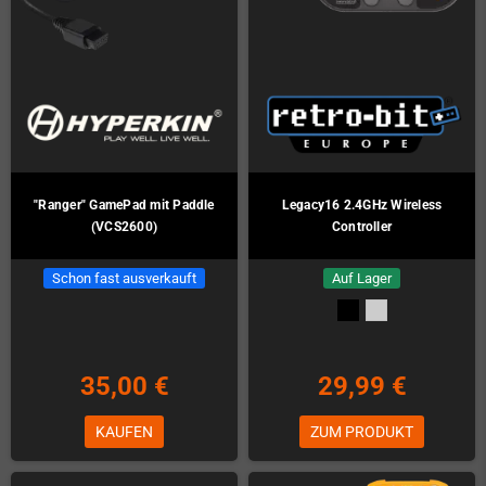
"Ranger" GamePad mit Paddle
Legacy16 2.4GHz Wireless
(VCS2600)
Controller
Schon fast ausverkauft
Auf Lager
35,00 €
29,99 €
KAUFEN
ZUM PRODUKT