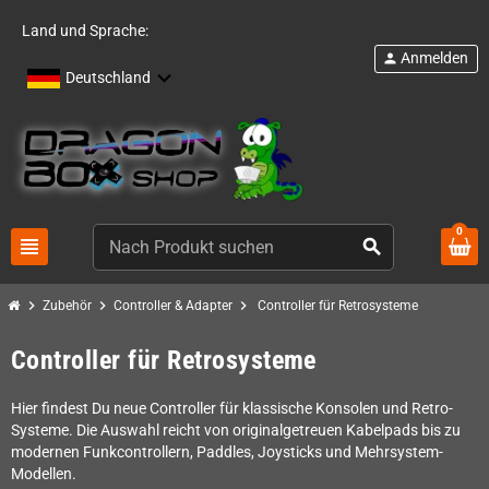
Land und Sprache:
Anmelden
person
Deutschland
0
view_headline
search
chevron_right
chevron_right
chevron_right
Zubehör
Controller & Adapter
Controller für Retrosysteme
Controller für Retrosysteme
Hier findest Du neue Controller für klassische Konsolen und Retro-
Systeme. Die Auswahl reicht von originalgetreuen Kabelpads bis zu
modernen Funkcontrollern, Paddles, Joysticks und Mehrsystem-
Modellen.