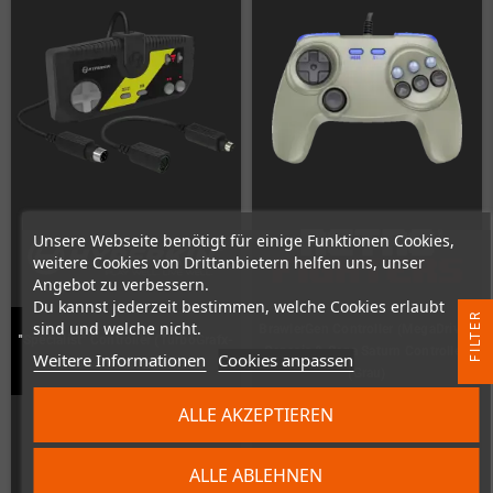
Unsere Webseite benötigt für einige Funktionen Cookies,
weitere Cookies von Drittanbietern helfen uns, unser
Angebot zu verbessern.
Du kannst jederzeit bestimmen, welche Cookies erlaubt
R
sind und welche nicht.
BrawlerGen Controller (MegaDrive /
"Specialist" Controller (TurboGrafx-
Genesis & Sega Saturn Controller)
Weitere Informationen
Cookies anpassen
16®/ PC Engine™)
F
I
L
T
E
(Grau)
ALLE AKZEPTIEREN
Nicht auf Lager
Nicht auf Lager
ALLE ABLEHNEN