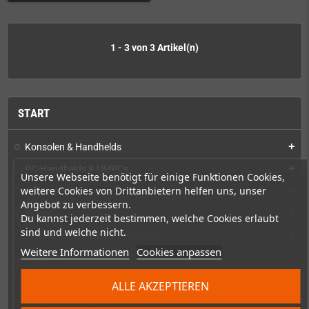
1 - 3 von 3 Artikel(n)
START
Konsolen & Handhelds
add
PC-Handhelds & UMPCs
add
Unsere Webseite benötigt für einige Funktionen Cookies,
weitere Cookies von Drittanbietern helfen uns, unser
Produkte für
add
Angebot zu verbessern.
Spiele
add
Du kannst jederzeit bestimmen, welche Cookies erlaubt
sind und welche nicht.
Reparaturen, Mods & Ersatzteile
add
Weitere Informationen
Cookies anpassen
Zubehör
add
Merchandise, Zeitschriften und Bücher
add
ALLE AKZEPTIEREN
Checkmate & Retro Monitor
add