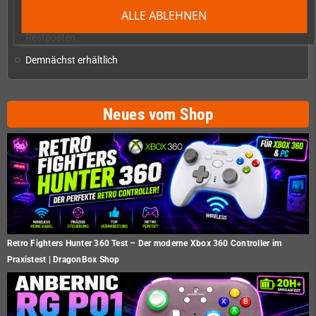
ALLE ABLEHNEN
Homebrew-Produktion & Entwicklerbedarf
add
Restposten
Demnächst erhältlich
Neues vom Shop
Retro Fighters Hunter 360 Test – Der moderne Xbox 360 Controller im
Praxistest | DragonBox Shop