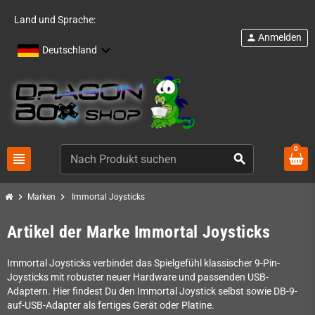
Land und Sprache:
Anmelden
person
Deutschland
0
view_headline
search
chevron_right
chevron_right
Marken
Immortal Joysticks
Artikel der Marke Immortal Joysticks
Immortal Joysticks verbindet das Spielgefühl klassischer 9-Pin-
Joysticks mit robuster neuer Hardware und passenden USB-
Adaptern. Hier findest Du den Immortal Joystick selbst sowie DB-9-
auf-USB-Adapter als fertiges Gerät oder Platine.