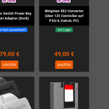
Wingman XE2 Converter
o Switch Power Bay
(über 125 Controller auf
net Adapter (Dock)
PS3/4, Switch, PC)
n fast ausverkauft
Auf Lager
79,00 €
49,00 €
KAUFEN
KAUFEN