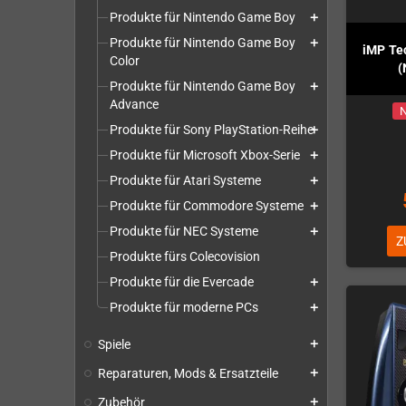
Produkte für Nintendo Game Boy
add
Produkte für Nintendo Game Boy
add
iMP Te
Color
(
Produkte für Nintendo Game Boy
add
Advance
N
Produkte für Sony PlayStation-Reihe
add
Produkte für Microsoft Xbox-Serie
add
Produkte für Atari Systeme
add
Produkte für Commodore Systeme
add
Produkte für NEC Systeme
add
Z
Produkte fürs Colecovision
Produkte für die Evercade
add
Produkte für moderne PCs
add
Spiele
add
Reparaturen, Mods & Ersatzteile
add
Zubehör
add