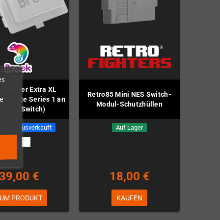
es
 Adapter Extra XL
Retro85 Mini NES Switch-
e
e / Elite Series 1 an
Modul-Schutzhüllen
4 und Switch)
n fast ausverkauft
Auf Lager
39,00 €
18,00 €
UM PRODUKT
KAUFEN