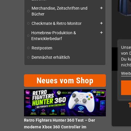
Merchandise, Zeitschriften und
add
Bücher
Checkmate & Retro Monitor
add
Homebrew-Produktion &
add
Entwicklerbedarf
Unse
Restposten
Ras1u
von 
C
Demnächst erhältlich
Du k
PS3/
nicht
Weit
Neues vom Shop
Retro Fighters Hunter 360 Test – Der
moderne Xbox 360 Controller im