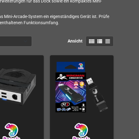
-Erweiterungen für das Dock sowie ein kompaktes Mini-
 Mini-Arcade-System ein eigenständiges Gerät ist. Prüfe
 enthaltenen Funktionsumfang.
view_comfy
view_list
view_headline
Ansicht