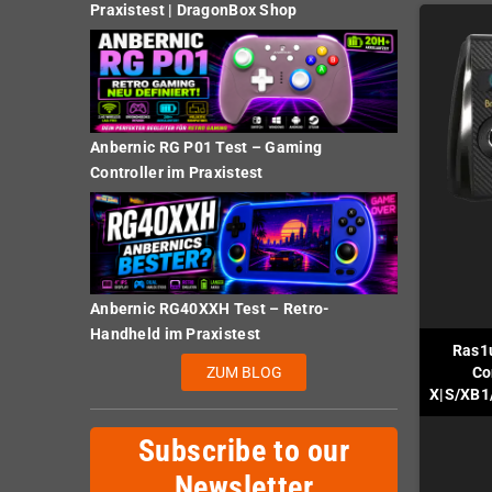
Praxistest | DragonBox Shop
Anbernic RG P01 Test – Gaming
Controller im Praxistest
Anbernic RG40XXH Test – Retro-
Handheld im Praxistest
Ras1
ZUM BLOG
Co
X|S/XB1
Subscribe to our
Newsletter