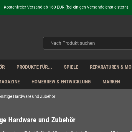
aufen nicht nur - wir KENNEN unsere Produkte. Du brauchst Hilfe? Dann f
Kostenfreier Versand ab 160 EUR (bei einigen Versanddienstleistern)
Seit über 20 Jahren Deine Anlaufstelle für neue Retro-Hardware!
Täglicher Versand Mo - Fr aus Deutschland - zollfrei innerhalb der EU!
aufen nicht nur - wir KENNEN unsere Produkte. Du brauchst Hilfe? Dann f
Kostenfreier Versand ab 160 EUR (bei einigen Versanddienstleistern)
Seit über 20 Jahren Deine Anlaufstelle für neue Retro-Hardware!
Täglicher Versand Mo - Fr aus Deutschland - zollfrei innerhalb der EU!
aufen nicht nur - wir KENNEN unsere Produkte. Du brauchst Hilfe? Dann f
ÖR
PRODUKTE FÜR...
SPIELE
REPARATUREN & MO
MAGAZINE
HOMEBREW & ENTWICKLUNG
MARKEN
onstige Hardware und Zubehör
ige Hardware und Zubehör