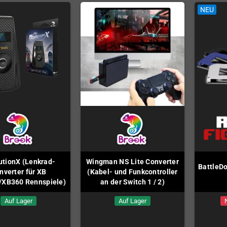
NEU
utionX (Lenkrad-
Wingman NS Lite Converter
BattleDo
nverter für XB
(Kabel- und Funkcontroller
/XB360 Rennspiele)
an der Switch 1 / 2)
Auf Lager
Auf Lager