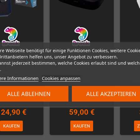
re Webseite benötigt für einige Funktionen Cookies, weitere Cooki
tion 2 (Lenkrad-
Drittanbietern helfen uns, unser Angebot zu verbessern.
X One Adapter SE (XSX|S /
X One
onverter für
annst jederzeit bestimmen, welche Cookies erlaubt sind und welch
Elite Series 2 an PS4 /
(XBox On
PS4/PS5/Switch
.
Switch)
PS
Rennspiele)
ere Informationen
Cookies anpassen
Auf Lager
Auf Lager
Scho
ALLE ABLEHNEN
ALLE AKZEPTIEREN
124,90 €
59,00 €
KAUFEN
KAUFEN
Z