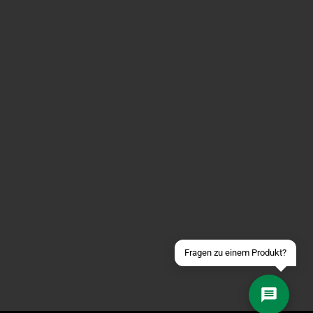
Über WhatsApp schreiben
Über Telegram schreiben
Discord Server beitreten
Facebook Messenger
Schick uns eine eMail
Fragen zu einem Produkt?