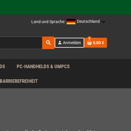
rag nach!
Deutschland
Land und Sprache:
rag nach!
0
search
person
Anmelden
0,00 €
rag nach!
DS
PC-HANDHELDS & UMPCS
BARRIEREFREIHEIT