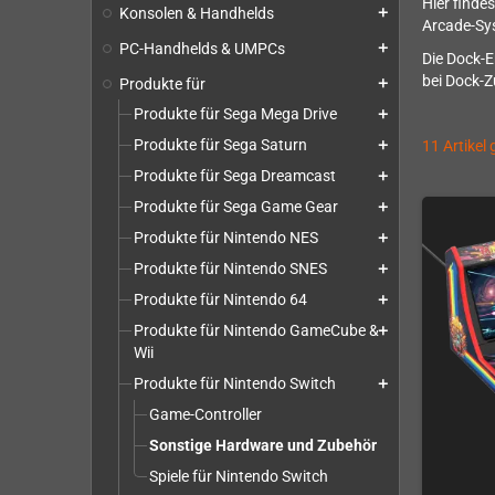
Hier finde
Konsolen & Handhelds
add
Arcade-Sy
PC-Handhelds & UMPCs
add
Die Dock-E
bei Dock-Z
Produkte für
add
Produkte für Sega Mega Drive
add
Produkte für Sega Saturn
11 Artikel
add
Produkte für Sega Dreamcast
add
Produkte für Sega Game Gear
add
Produkte für Nintendo NES
add
Produkte für Nintendo SNES
add
Produkte für Nintendo 64
add
Produkte für Nintendo GameCube &
add
Wii
Produkte für Nintendo Switch
add
Game-Controller
Sonstige Hardware und Zubehör
Spiele für Nintendo Switch