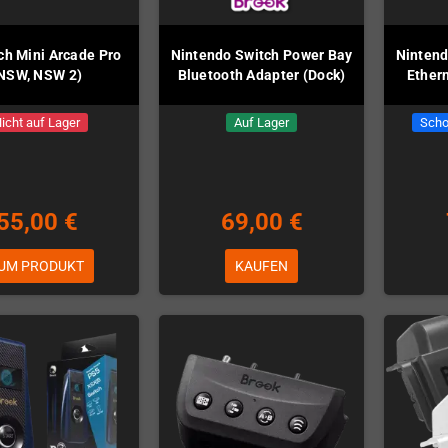
ch Mini Arcade Pro
Nintendo Switch Power Bay
Nintend
NSW, NSW 2)
Bluetooth Adapter (Dock)
Ether
icht auf Lager
Auf Lager
Scho
55,00 €
69,00 €
UM PRODUKT
KAUFEN