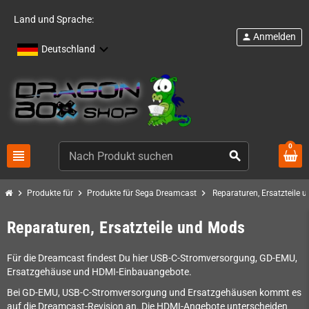
Land und Sprache:
Anmelden
person
Deutschland
0
view_headline
search
chevron_right
chevron_right
chevron_right
Produkte für
Produkte für Sega Dreamcast
Reparaturen, Ersatzteile 
Reparaturen, Ersatzteile und Mods
Für die Dreamcast findest Du hier USB-C-Stromversorgung, GD-EMU,
Ersatzgehäuse und HDMI-Einbauangebote.
Bei GD-EMU, USB-C-Stromversorgung und Ersatzgehäusen kommt es
auf die Dreamcast-Revision an. Die HDMI-Angebote unterscheiden