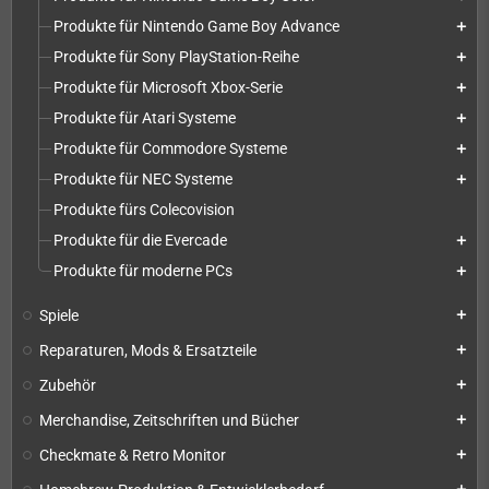
Produkte für Nintendo Game Boy Advance
add
Produkte für Sony PlayStation-Reihe
add
Produkte für Microsoft Xbox-Serie
add
Produkte für Atari Systeme
add
Produkte für Commodore Systeme
add
Produkte für NEC Systeme
add
Produkte fürs Colecovision
Produkte für die Evercade
add
Produkte für moderne PCs
add
Spiele
add
Reparaturen, Mods & Ersatzteile
add
Zubehör
add
Merchandise, Zeitschriften und Bücher
add
Checkmate & Retro Monitor
add