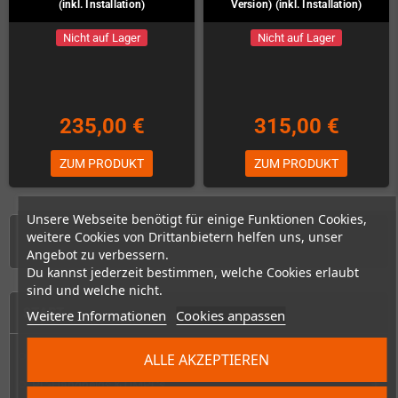
(inkl. Installation)
Version) (inkl. Installation)
Nicht auf Lager
Nicht auf Lager
235,00 €
315,00 €
ZUM PRODUKT
ZUM PRODUKT
Unsere Webseite benötigt für einige Funktionen Cookies,
weitere Cookies von Drittanbietern helfen uns, unser
1 - 8 von 8 Artikel(n)
Angebot zu verbessern.
Du kannst jederzeit bestimmen, welche Cookies erlaubt
sind und welche nicht.
START
Weitere Informationen
Cookies anpassen
Konsolen & Handhelds
ALLE AKZEPTIEREN
add
PC-Handhelds & UMPCs
add