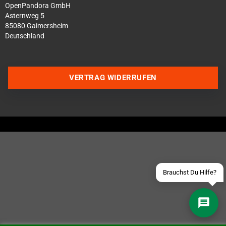
OpenPandora GmbH
Asternweg 5
85080 Gaimersheim
Deutschland
Über WhatsApp schreiben
VERTRAG WIDERRUFEN
Über Telegram schreiben
Discord Server beitreten
Facebook Messenger
Schick uns eine eMail
Brauchst Du Hilfe?