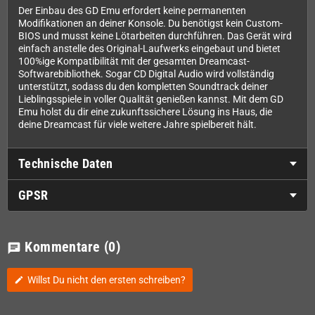
Der Einbau des GD Emu erfordert keine permanenten
Modifikationen an deiner Konsole. Du benötigst kein Custom-
BIOS und musst keine Lötarbeiten durchführen. Das Gerät wird
einfach anstelle des Original-Laufwerks eingebaut und bietet
100%ige Kompatibilität mit der gesamten Dreamcast-
Softwarebibliothek. Sogar CD Digital Audio wird vollständig
unterstützt, sodass du den kompletten Soundtrack deiner
Lieblingsspiele in voller Qualität genießen kannst. Mit dem GD
Emu holst du dir eine zukunftssichere Lösung ins Haus, die
deine Dreamcast für viele weitere Jahre spielbereit hält.
Technische Daten
GPSR
Kommentare
(0)
chat
Willst Du nicht den ersten schreiben?
edit