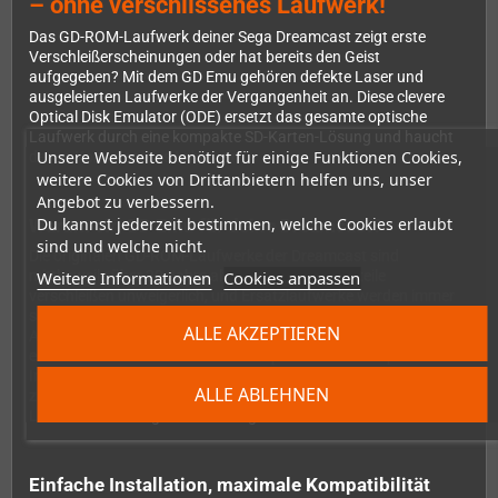
– ohne verschlissenes Laufwerk!
Das GD-ROM-Laufwerk deiner Sega Dreamcast zeigt erste
Verschleißerscheinungen oder hat bereits den Geist
aufgegeben? Mit dem GD Emu gehören defekte Laser und
ausgeleierten Laufwerke der Vergangenheit an. Diese clevere
Optical Disk Emulator (ODE) ersetzt das gesamte optische
Laufwerk durch eine kompakte SD-Karten-Lösung und haucht
Unsere Webseite benötigt für einige Funktionen Cookies,
deiner Konsoleneues Leben ein.
weitere Cookies von Drittanbietern helfen uns, unser
Angebot zu verbessern.
Du kannst jederzeit bestimmen, welche Cookies erlaubt
Warum ein GD Emu für deine Dreamcast?
sind und welche nicht.
Die originalen GD-ROM-Laufwerke der Dreamcast sind
Weitere Informationen
Cookies anpassen
mittlerweile über 20 Jahre alt. Mechanische Bauteile
verschleißen unweigerlich, und Ersatzlaufwerke werden immer
schwerer zu finden. Das GD Emu löst dieses Problem elegant:
ALLE AKZEPTIEREN
Als vollständig elektrische Lösung ohne bewegliche Teile bietet
es eine dauerhafte Alternative. Du speicherst deine Spiele-
Images einfach auf einer SD-Karte und genießt nicht nur
ALLE ABLEHNEN
zuverlässigen Betrieb, sondern auch deutlich verkürzte
Ladezeiten im Vergleich zum Original-Laufwerk.
Einfache Installation, maximale Kompatibilität