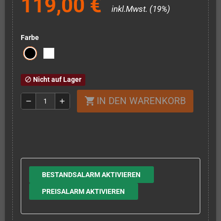
119,00 €
inkl.Mwst. (19%)
Farbe
Nicht auf Lager
block
IN DEN WARENKORB
shopping_cart
remove
add
BESTANDSALARM AKTIVIEREN
PREISALARM AKTIVIEREN