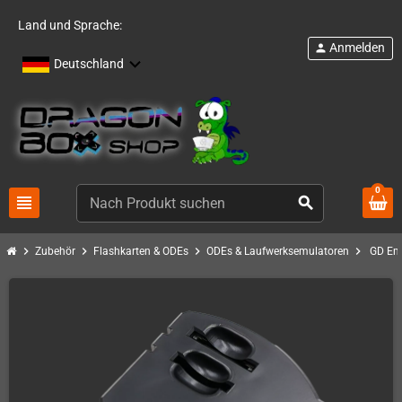
Land und Sprache:
Anmelden
person
Deutschland
0
view_headline
search
chevron_right
chevron_right
chevron_right
chevron_right
Zubehör
Flashkarten & ODEs
ODEs & Laufwerksemulatoren
GD Em