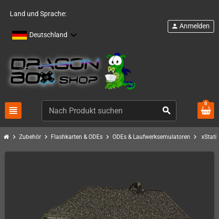
Land und Sprache:
Anmelden
person
Deutschland
0
view_headline
search
chevron_right
chevron_right
chevron_right
chevron_right
Zubehör
Flashkarten & ODEs
ODEs & Laufwerksemulatoren
xStati