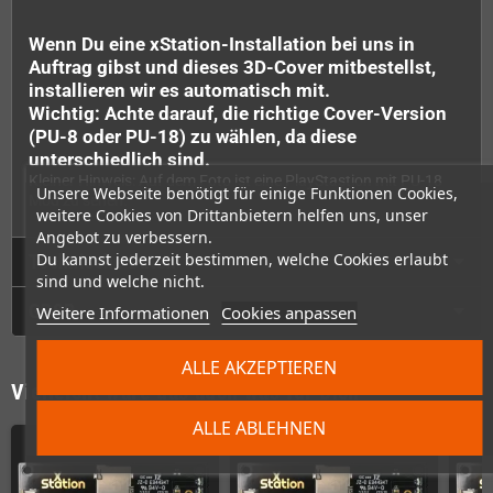
Wenn Du eine xStation-Installation bei uns in
Auftrag gibst und dieses 3D-Cover mitbestellst,
installieren wir es automatisch mit.
Wichtig: Achte darauf, die richtige Cover-Version
(PU-8 oder PU-18) zu wählen, da diese
unterschiedlich sind.
Kleiner Hinweis: Auf dem Foto ist eine PlayStastion mit PU-18
Unsere Webseite benötigt für einige Funktionen Cookies,
Mod zu sehen.
weitere Cookies von Drittanbietern helfen uns, unser
Angebot zu verbessern.
Du kannst jederzeit bestimmen, welche Cookies erlaubt
Technische Daten
sind und welche nicht.
GPSR
Weitere Informationen
Cookies anpassen
ALLE AKZEPTIEREN
Vielleicht wäre das auch was für Dich
ALLE ABLEHNEN