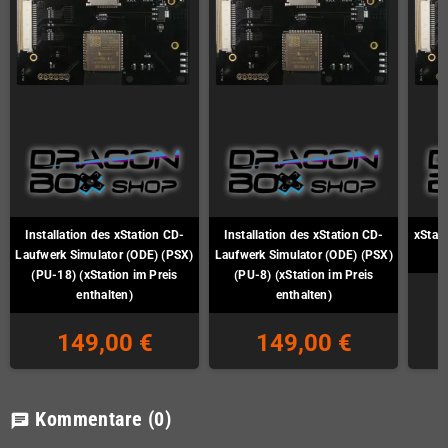
Installation des xStation CD-
Installation des xStation CD-
xStat
Laufwerk Simulator (ODE) (PSX)
Laufwerk Simulator (ODE) (PSX)
(PU-18) (xStation im Preis
(PU-8) (xStation im Preis
enthalten)
enthalten)
149,00 €
149,00 €
Kommentare
(0)
chat