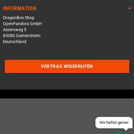
INFORMATION
DragonBox Shop
OpenPandora GmbH
Asternweg 5
85080 Gaimersheim
Deutschland
Über WhatsApp schreiben
VERTRAG WIDERRUFEN
Über Telegram schreiben
Discord Server beitreten
Facebook Messenger
Schick uns eine eMail
Wir helfen gerne!