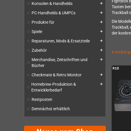
FightBox b
Konsolen & Handhelds
add
Tasten ben
Trackball 
PC-Handhelds & UMPCs
add
Die Modell
Produkte für
add
Trackball,
Spiele
add
der konkre
Reparaturen, Mods & Ersatzteile
add
Zubehör
add
6 Artikel 
Merchandise, Zeitschriften und
add
Bücher
Checkmate & Retro Monitor
add
Homebrew-Produktion &
add
Entwicklerbedarf
Restposten
Demnächst erhältlich