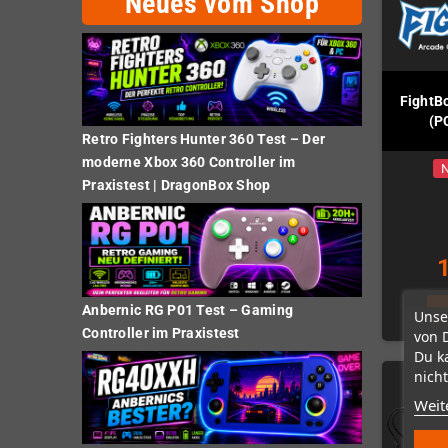
Neues vom Shop
FightB
(P
Retro Fighters Hunter 360 Test – Der
moderne Xbox 360 Controller im
N
Praxistest | DragonBox Shop
Anbernic RG P01 Test – Gaming
Z
Unse
Controller im Praxistest
von 
Du k
nicht
Weit