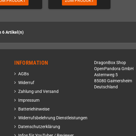
UM PRODUKT
ZUM PRODUKT
n 6 Artikel(n)
INFORMATION
DragonBox Shop
OpenPandora GmbH
AGBs
Asternweg 5
85080 Gaimersheim
Widerruf
Deutschland
Zahlung und Versand
Impressum
Batteriehinweise
Widerrufsbelehrung Dienstleistungen
Datenschutzerklärung
Infos für YouTuber / Reviewer