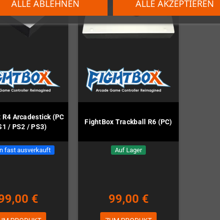
ALLE ABLEHNEN
ALLE AKZEPTIEREN
 R4 Arcadestick (PC
FightBox Trackball R6 (PC)
S1 / PS2 / PS3)
n fast ausverkauft
Auf Lager
99,00 €
99,00 €