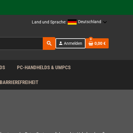
rag nach!
Deutschland
Land und Sprache:
rag nach!
0
search
person
Anmelden
0,00 €
rag nach!
DS
PC-HANDHELDS & UMPCS
BARRIEREFREIHEIT