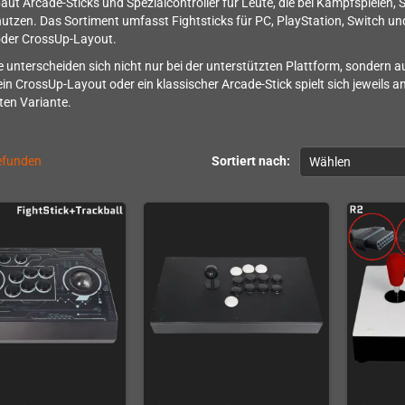
aut Arcade-Sticks und Spezialcontroller für Leute, die bei Kampfspielen,
utzen. Das Sortiment umfasst Fightsticks für PC, PlayStation, Switch u
oder CrossUp-Layout.
e unterscheiden sich nicht nur bei der unterstützten Plattform, sondern
 ein CrossUp-Layout oder ein klassischer Arcade-Stick spielt sich jeweils 
ten Variante.
gefunden
Sortiert nach:
Wählen