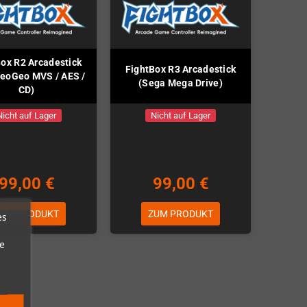
ox R2 Arcadestick
FightBox R3 Arcadestick
eoGeo MVS / AES /
(Sega Mega Drive)
CD)
Nicht auf Lager
Nicht auf Lager
99,00 €
99,00 €
UM PRODUKT
ZUM PRODUKT
es
e