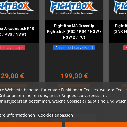
FightBox M8 CrossUp
FightB
ox Arcadestick R10
Fightstick (PS5 / PS4 / NSW /
(SNK N
C / PS3 / NSW)
NSW 2 / PC)
icht auf Lager
Schon fast ausverkauft
129,00 €
199,00 €
UM PRODUKT
ZUM PRODUKT
Z
re Webseite benötigt für einige Funktionen Cookies, weitere Cooki
Drittanbietern helfen uns, unser Angebot zu verbessern.
annst jederzeit bestimmen, welche Cookies erlaubt sind und welch
.
ere Informationen
Cookies anpassen