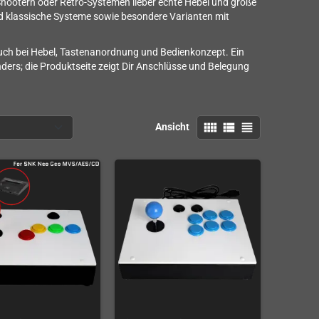
 Shootern oder Retro-Systemen lieber echte Hebel und große
nd klassische Systeme sowie besondere Varianten mit
 auch bei Hebel, Tastenanordnung und Bedienkonzept. Ein
anders; die Produktseite zeigt Dir Anschlüsse und Belegung
view_comfy
view_list
view_headline
Ansicht