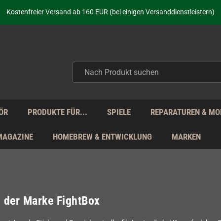
aufen nicht nur - wir KENNEN unsere Produkte. Du brauchst Hilfe? Dann f
Kostenfreier Versand ab 160 EUR (bei einigen Versanddienstleistern)
Seit über 20 Jahren Deine Anlaufstelle für neue Retro-Hardware!
Täglicher Versand Mo - Fr aus Deutschland - zollfrei innerhalb der EU!
aufen nicht nur - wir KENNEN unsere Produkte. Du brauchst Hilfe? Dann f
Kostenfreier Versand ab 160 EUR (bei einigen Versanddienstleistern)
Seit über 20 Jahren Deine Anlaufstelle für neue Retro-Hardware!
Täglicher Versand Mo - Fr aus Deutschland - zollfrei innerhalb der EU!
aufen nicht nur - wir KENNEN unsere Produkte. Du brauchst Hilfe? Dann f
ÖR
PRODUKTE FÜR...
SPIELE
REPARATUREN & MO
MAGAZINE
HOMEBREW & ENTWICKLUNG
MARKEN
l der Marke FightBox