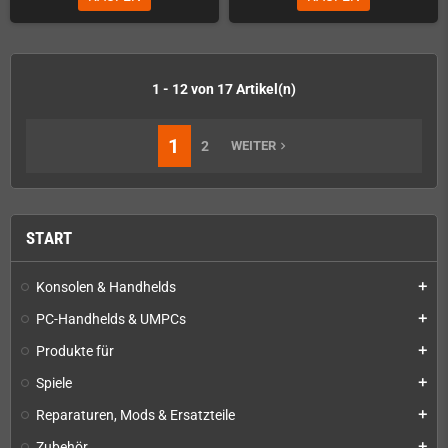
1 - 12 von 17 Artikel(n)
1
2
WEITER
navigate_next
START
Konsolen & Handhelds
add
PC-Handhelds & UMPCs
add
Produkte für
add
Spiele
add
Reparaturen, Mods & Ersatzteile
add
Zubehör
add