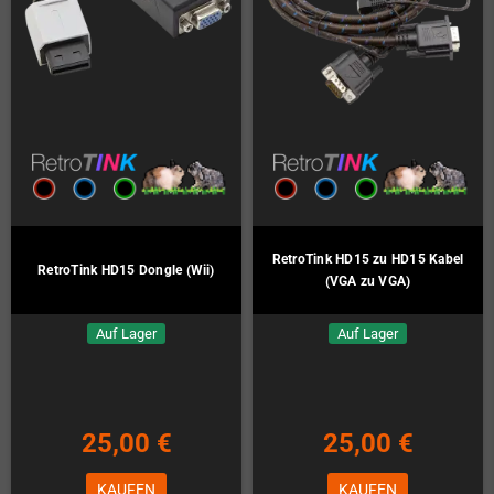
RetroTink HD15 zu HD15 Kabel
RetroTink HD15 Dongle (Wii)
(VGA zu VGA)
Auf Lager
Auf Lager
25,00 €
25,00 €
KAUFEN
KAUFEN