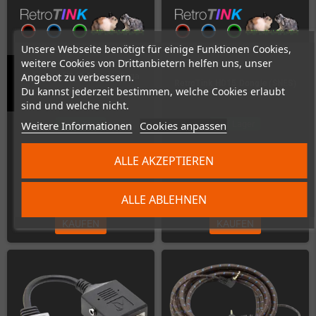
Unsere Webseite benötigt für einige Funktionen Cookies,
weitere Cookies von Drittanbietern helfen uns, unser
Angebot zu verbessern.
RetroTink HD15 Dongle (Sega
RetroTink HD15 Dongle (SNES)
Du kannst jederzeit bestimmen, welche Cookies erlaubt
Saturn)
sind und welche nicht.
Weitere Informationen
Cookies anpassen
Auf Lager
Auf Lager
ALLE AKZEPTIEREN
35,00 €
35,00 €
ALLE ABLEHNEN
KAUFEN
KAUFEN