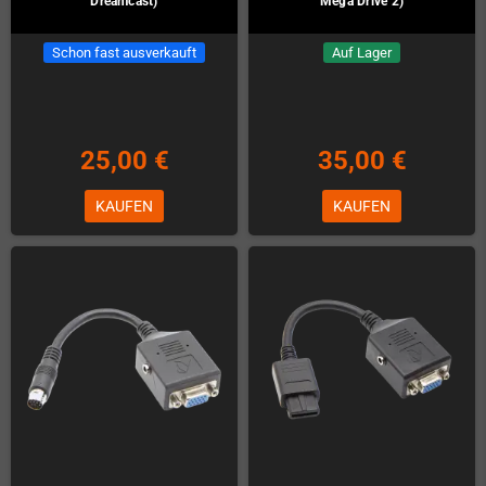
Dreamcast)
Mega Drive 2)
Schon fast ausverkauft
Auf Lager
25,00 €
35,00 €
KAUFEN
KAUFEN