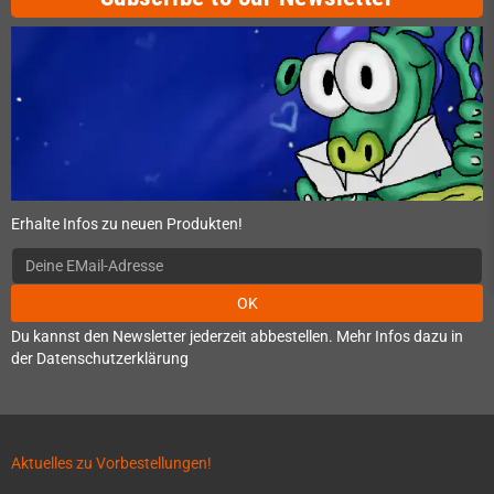
Erhalte Infos zu neuen Produkten!
OK
Du kannst den Newsletter jederzeit abbestellen. Mehr Infos dazu in
der Datenschutzerklärung
Aktuelles zu Vorbestellungen!