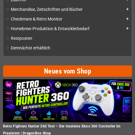
Merchandise, Zeitschriften und Bücher
add
Checkmate & Retro Monitor
add
Homebrew-Produktion & Entwicklerbedarf
add
Restposten
Demnächst erhältlich
Neues vom Shop
Retro Fighters Hunter 360 Test – Der moderne Xbox 360 Controller im
Praxistest | DragonBox Shop