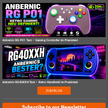
Anbernic RG P01 Test – Gaming Controller im Praxistest
Anbernic RG40XXH Test – Retro-Handheld im Praxistest
ZUM BLOG
Subscribe to our Newsletter