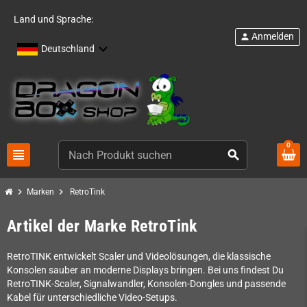
Land und Sprache:
Anmelden
person
Deutschland
0
view_headline
search
chevron_right
chevron_right
Marken
RetroTink
Artikel der Marke RetroTink
RetroTINK entwickelt Scaler und Videolösungen, die klassische
Konsolen sauber an moderne Displays bringen. Bei uns findest Du
RetroTINK-Scaler, Signalwandler, Konsolen-Dongles und passende
Kabel für unterschiedliche Video-Setups.