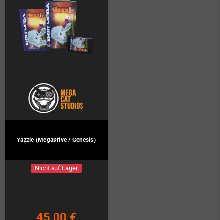
Yazzie (MegaDrive / Genesis)
Nicht auf Lager
45,00 €