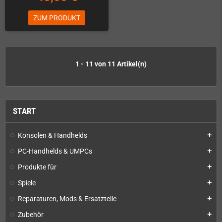
ZUM PRODUKT
1 - 11 von 11 Artikel(n)
START
Konsolen & Handhelds
add
PC-Handhelds & UMPCs
add
Produkte für
add
Spiele
add
Reparaturen, Mods & Ersatzteile
add
Zubehör
add