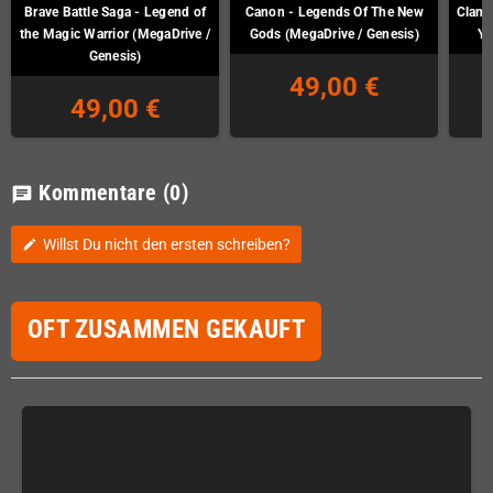
Brave Battle Saga - Legend of
Canon - Legends Of The New
Clan o
the Magic Warrior (MegaDrive /
Gods (MegaDrive / Genesis)
Ya
Genesis)
49,00 €
49,00 €
Kommentare
(0)
chat
Willst Du nicht den ersten schreiben?
edit
OFT ZUSAMMEN GEKAUFT