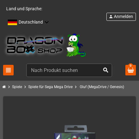
Land und Sprache:
Anmelden
person
Deutschland
0
view_headline
search
chevron_right
chevron_right
chevron_right
Spiele
Spiele für Sega Mega Drive
Gluf (MegaDrive / Genesis)