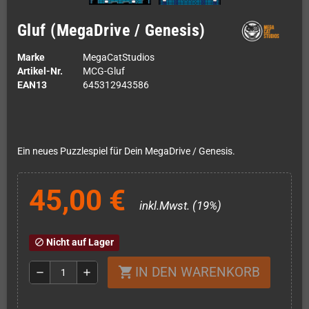
Gluf (MegaDrive / Genesis)
Marke
MegaCatStudios
Artikel-Nr.
MCG-Gluf
EAN13
645312943586
Ein neues Puzzlespiel für Dein MegaDrive / Genesis.
45,00 €
inkl.Mwst. (19%)
Nicht auf Lager
block
IN DEN WARENKORB
shopping_cart
remove
add