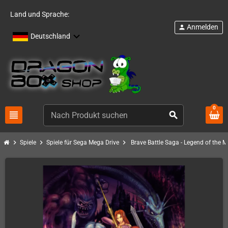
Land und Sprache:
Anmelden
person
Deutschland
0
view_headline
search
chevron_right
chevron_right
chevron_right
Spiele
Spiele für Sega Mega Drive
Brave Battle Saga - Legend of the 