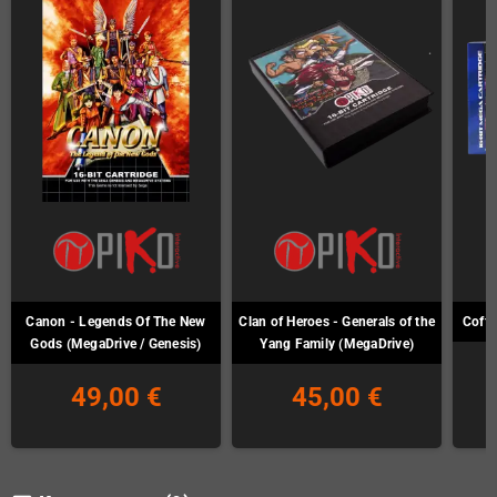
Canon - Legends Of The New
Clan of Heroes - Generals of the
Coffe
Gods (MegaDrive / Genesis)
Yang Family (MegaDrive)
49,00 €
45,00 €