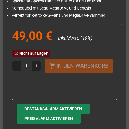
Spielstand-Speicherung per Batterie direkt im Modul
Kompatibel mit Sega MegaDrive und Genesis
Perfekt für Retro-RPG-Fans und MegaDrive-Sammler
49,00 €
inkl.Mwst. (19%)
Nicht auf Lager
block
IN DEN WARENKORB
shopping_cart
remove
add
BESTANDSALARM AKTIVIEREN
PREISALARM AKTIVIEREN