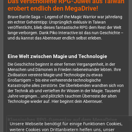
Das verschollene RPG-Juwel aus Taiwan
erobert endlich den MegaDrive!
Brave Battle Saga – Legend of the Magic Warrior war jahrelang
ein echter Geheimtipp: Ursprünglich exklusiv in Taiwan
veröffentlicht, blieb dieses fantastische RPG dem Rest der Welt
lange verborgen. Dank Piko Interactive ist das nun Geschichte –
und du kannst das Abenteuer endlich selbst erleben.
Eine Welt zwischen Magie und Technologie
Die Geschichte beginnt in einer fernen Vergangenheit, in der
Menschen und Dämonen in Frieden nebeneinander lebten. Ihre
Zivilisation vereinte Magie und Technologie zu etwas
Großartigem – bis eine verheerende technologische
Katastrophe alles zerstörte. Die Überlebenden wandten sich von
der Technik ab und vertieften ihr Wissen in der Magie. Tausend
Jahre vergingen… und plötzlich tauchten Überreste der alten
Technologie wieder auf. Hier beginnt dein Abenteuer.
Klassisches RPG-Gameplay auf dem MegaDrive
Unsere Webseite benötigt für einige Funktionen Cookies,
Brave Battle Saga bietet dir rundenbasierte Kämpfe, eine
weitere Cookies von Drittanbietern helfen uns, unser