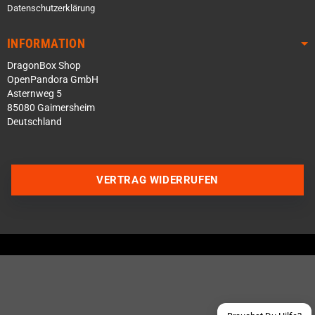
Datenschutzerklärung
INFORMATION
DragonBox Shop
OpenPandora GmbH
Asternweg 5
85080 Gaimersheim
Deutschland
VERTRAG WIDERRUFEN
Über WhatsApp schreiben
Über Telegram schreiben
Discord Server beitreten
Facebook Messenger
Schick uns eine eMail