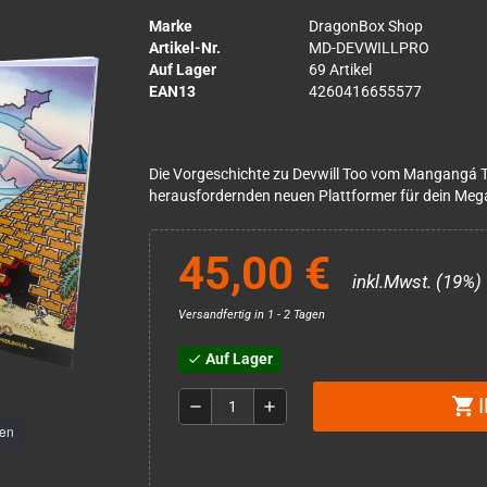
Marke
DragonBox Shop
Artikel-Nr.
MD-DEVWILLPRO
Auf Lager
69 Artikel
EAN13
4260416655577
Die Vorgeschichte zu Devwill Too vom Mangangá 
herausfordernden neuen Plattformer für dein Meg
45,00 €
inkl.Mwst. (19%)
Versandfertig in 1 - 2 Tagen
Auf Lager
check
shopping_cart
remove
add
men