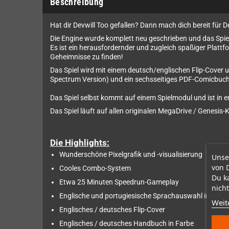
Beschreibung
Hat dir Devwill Too gefallen? Dann mach dich bereit für 
Die Engine wurde komplett neu geschrieben und das Spiel 
Es ist ein herausfordernder und zugleich spaßiger Plattfo
Geheimnisse zu finden!
Das Spiel wird mit einem deutsch/englischen Flip-Cover
Spectrum Version) und ein sechsseitiges PDF-Comicbuc
Das Spiel selbst kommt auf einem Spielmodul und ist in e
Das Spiel läuft auf allen originalen MegaDrive / Genesis
Die Highlights:
Wunderschöne Pixelgrafik und -visualisierung
Unse
von 
Cooles Combo-System
Du k
Etwa 25 Minuten Speedrun-Gameplay
nicht
Englische und portugiesische Sprachauswahl in den O
Weit
Englisches / deutsches Flip-Cover
Englisches / deutsches Handbuch in Farbe