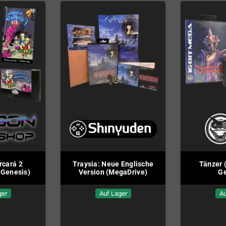
rcará 2
Traysia: Neue Englische
Tänzer 
 Genesis)
Version (MegaDrive)
Ge
ger
Auf Lager
Au