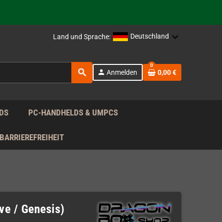
rag nach!
Deutschland
Land und Sprache:
rag nach!
0
search
person
Anmelden
0,00 €
rag nach!
DS
PC-HANDHELDS & UMPCS
BARRIEREFREIHEIT
ve / Genesis)