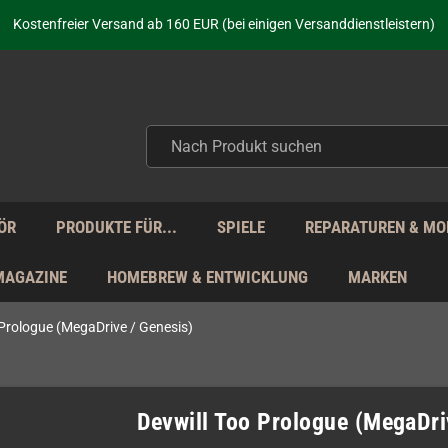
aufen nicht nur - wir KENNEN unsere Produkte. Du brauchst Hilfe? Dann f
Kostenfreier Versand ab 160 EUR (bei einigen Versanddienstleistern)
Seit über 20 Jahren Deine Anlaufstelle für neue Retro-Hardware!
Täglicher Versand Mo - Fr aus Deutschland - zollfrei innerhalb der EU!
aufen nicht nur - wir KENNEN unsere Produkte. Du brauchst Hilfe? Dann f
Kostenfreier Versand ab 160 EUR (bei einigen Versanddienstleistern)
Seit über 20 Jahren Deine Anlaufstelle für neue Retro-Hardware!
Täglicher Versand Mo - Fr aus Deutschland - zollfrei innerhalb der EU!
aufen nicht nur - wir KENNEN unsere Produkte. Du brauchst Hilfe? Dann f
ÖR
PRODUKTE FÜR...
SPIELE
REPARATUREN & MO
MAGAZINE
HOMEBREW & ENTWICKLUNG
MARKEN
 Prologue (MegaDrive / Genesis)
Devwill Too Prologue (MegaDri