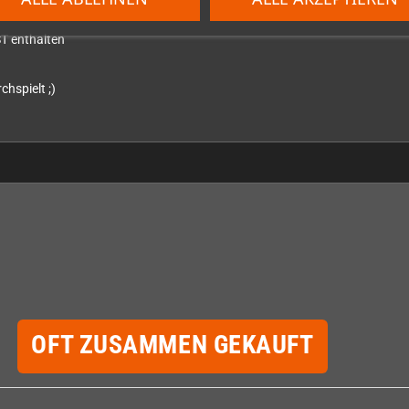
ekt auf der Konsole
T enthalten
chspielt ;)
OFT ZUSAMMEN GEKAUFT