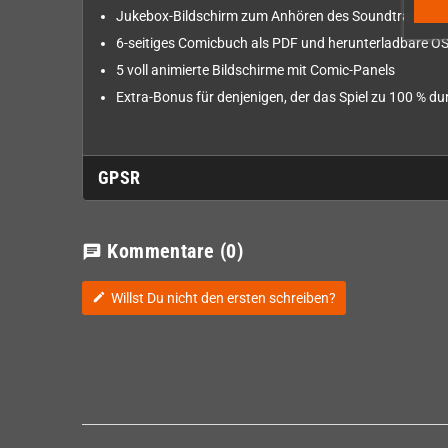
Jukebox-Bildschirm zum Anhören des Soundtracks dir
6-seitiges Comicbuch als PDF und herunterladbare OS
5 voll animierte Bildschirme mit Comic-Panels
Extra-Bonus für denjenigen, der das Spiel zu 100 % dur
GPSR
Kommentare
(0)
chat
Willst Du nicht den ersten schreiben?
edit