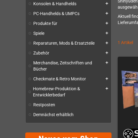
Shinyuden 
Konsolen & Handhelds
add
ausgewählt
PC-Handhelds & UMPCs
add
Aktuell fi
Lieferumfa
Produkte für
add
Spiele
add
1 Artikel
Reparaturen, Mods & Ersatzteile
add
Zubehör
add
Merchandise, Zeitschriften und
add
Bücher
Checkmate & Retro Monitor
add
Homebrew-Produktion &
add
Entwicklerbedarf
Restposten
Demnächst erhältlich