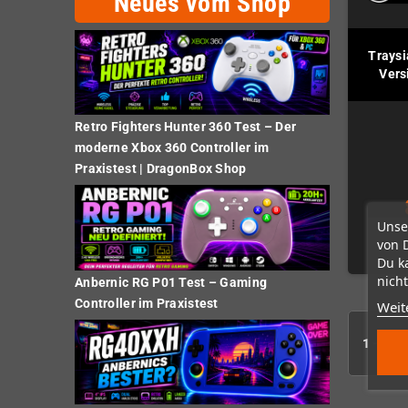
Neues vom Shop
Traysi
Vers
Retro Fighters Hunter 360 Test – Der
moderne Xbox 360 Controller im
Praxistest | DragonBox Shop
Unse
von 
Du k
nicht
Anbernic RG P01 Test – Gaming
Controller im Praxistest
Weit
1 - 1 vo