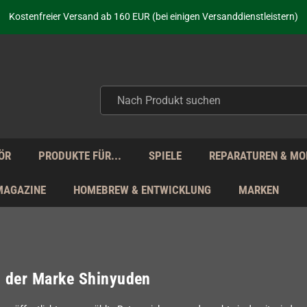
aufen nicht nur - wir KENNEN unsere Produkte. Du brauchst Hilfe? Dann f
Kostenfreier Versand ab 160 EUR (bei einigen Versanddienstleistern)
Seit über 20 Jahren Deine Anlaufstelle für neue Retro-Hardware!
Täglicher Versand Mo - Fr aus Deutschland - zollfrei innerhalb der EU!
aufen nicht nur - wir KENNEN unsere Produkte. Du brauchst Hilfe? Dann f
Kostenfreier Versand ab 160 EUR (bei einigen Versanddienstleistern)
Seit über 20 Jahren Deine Anlaufstelle für neue Retro-Hardware!
Täglicher Versand Mo - Fr aus Deutschland - zollfrei innerhalb der EU!
aufen nicht nur - wir KENNEN unsere Produkte. Du brauchst Hilfe? Dann f
ÖR
PRODUKTE FÜR...
SPIELE
REPARATUREN & MO
MAGAZINE
HOMEBREW & ENTWICKLUNG
MARKEN
l der Marke Shinyuden