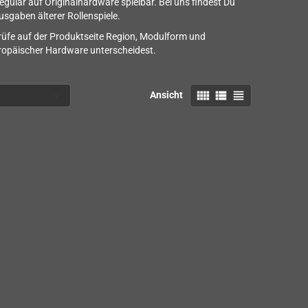
gulär auf Originalhardware spielbar. Bei uns findest Du
sgaben älterer Rollenspiele.
Prüfe auf der Produktseite Region, Modulform und
ropäischer Hardware unterscheidest.
view_comfy
view_list
view_headline
Ansicht