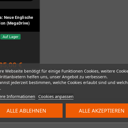
a: Neue Englische
ion (MegaDrive)
Auf Lager
85,00 €
re Webseite benötigt für einige Funktionen Cookies, weitere Cooki
Drittanbietern helfen uns, unser Angebot zu verbessern.
KAUFEN
annst jederzeit bestimmen, welche Cookies erlaubt sind und welch
.
ere Informationen
Cookies anpassen
n 1 Artikel(n)
ALLE ABLEHNEN
ALLE AKZEPTIEREN