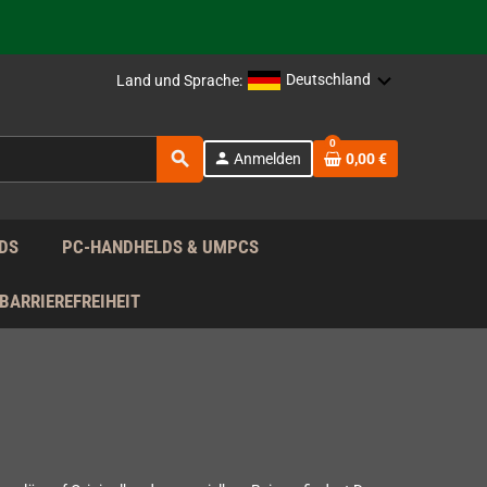
rag nach!
Deutschland
Land und Sprache:
rag nach!
0
search
person
Anmelden
0,00 €
rag nach!
DS
PC-HANDHELDS & UMPCS
BARRIEREFREIHEIT