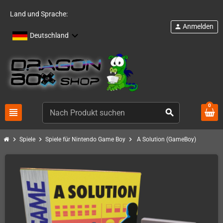
Land und Sprache:
Anmelden
person
Deutschland
0
view_headline
search
chevron_right
chevron_right
chevron_right
Spiele
Spiele für Nintendo Game Boy
A Solution (GameBoy)