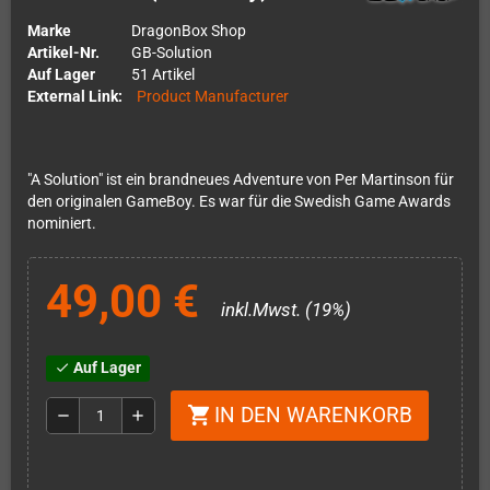
Marke
DragonBox Shop
Artikel-Nr.
GB-Solution
Auf Lager
51 Artikel
External Link:
Product Manufacturer
"A Solution" ist ein brandneues Adventure von Per Martinson für
den originalen GameBoy. Es war für die Swedish Game Awards
nominiert.
49,00 €
inkl.Mwst. (19%)
Auf Lager
check
IN DEN WARENKORB
shopping_cart
remove
add