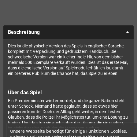
Beschreibung
Dies ist die physische Version des Spiels in englischer Sprache,
komplett mit Verpackung und gedrucktem Handbuch. Die
schwedische Version war ein kleiner Indie-Hit, von dem bisher
mehr als 500 Exemplare verkauft wurden. Dies ist das erste Mal,
dass die englische Version auf Spielmodul erhältlich ist, damit
ein breiteres Publikum die Chance hat, das Spiel zu erleben.
Über das Spiel
Ein Premierminister wird ermordet, und die ganze Nation steht
unter Schock. Niemand hatte geglaubt, dass so etwas hier
passieren könnte. Doch der Alltag geht weiter, in dem festen
Glauben, dass die Polizei ihr Möglichstes tut, um eine Lösung zu
finden. Und das tun sie auch - aber die Lösung, die sie suchen,
ist nicht dieselbe, nach der die Menschen suchen.
Unsere Webseite benötigt für einige Funktionen Cookies,
A Solution ist ein Vertuschungsabenteuer
, das auf wahren