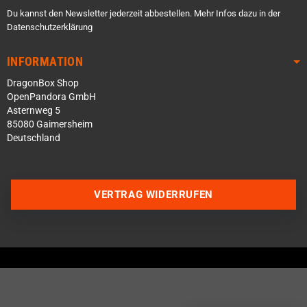
Du kannst den Newsletter jederzeit abbestellen. Mehr Infos dazu in der
Datenschutzerklärung
INFORMATION
DragonBox Shop
OpenPandora GmbH
Asternweg 5
85080 Gaimersheim
Deutschland
Über WhatsApp schreiben
VERTRAG WIDERRUFEN
Über Telegram schreiben
Discord Server beitreten
Facebook Messenger