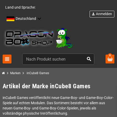
Land und Sprache:
Anmelden
person
Deutschland
0
view_headline
search
chevron_right
chevron_right
Marken
inCube8 Games
Artikel der Marke inCube8 Games
inCube8 Games veröffentlicht neue Game-Boy- und Game-Boy-Color-
Spiele auf echten Modulen. Das Sortiment besteht vor allem aus
neuen Game-Boy- und Game-Boy-Color-Spielen, jeweils als
vollständige physische Veröffentlichung.