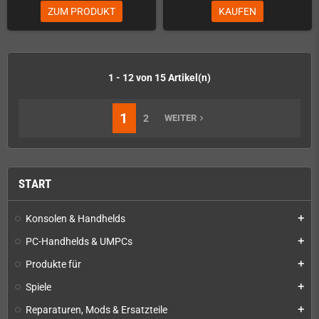
ZUM PRODUKT
KAUFEN
1 - 12 von 15 Artikel(n)
1
2
WEITER
navigate_next
START
Konsolen & Handhelds
add
PC-Handhelds & UMPCs
add
Produkte für
add
Spiele
add
Reparaturen, Mods & Ersatzteile
add