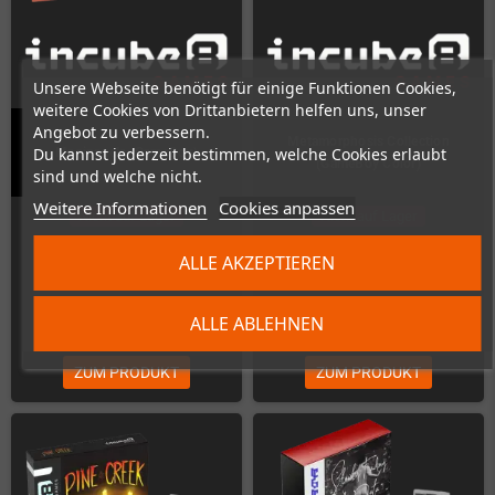
Unsere Webseite benötigt für einige Funktionen Cookies,
weitere Cookies von Drittanbietern helfen uns, unser
Angebot zu verbessern.
Metamorphosis Collection
Du kannst jederzeit bestimmen, welche Cookies erlaubt
Magipanels (GameBoy)
(GameBoy Color)
sind und welche nicht.
Weitere Informationen
Cookies anpassen
Nicht auf Lager
Nicht auf Lager
ALLE AKZEPTIEREN
45,00 €
59,00 €
ALLE ABLEHNEN
ZUM PRODUKT
ZUM PRODUKT