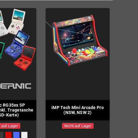
c RG35xx SP
iMP Tech Mini Arcade Pro
nkl. Tragetasche
(NSW, NSW 2)
SD-Karte)
 auf Lager
Nicht auf Lager