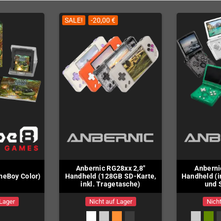
SALE!
-20,00 €
Anbernic RG28xx 2,8"
Anberni
meBoy Color)
Handheld (128GB SD-Karte,
Handheld (i
inkl. Tragetasche)
und 
 Lager
Nicht auf Lager
Nicht