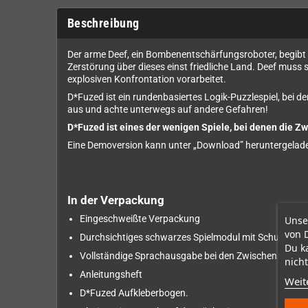
Beschreibung
Der arme Deef, ein Bombenentschärfungsroboter, begibt si
Zerstörung über dieses einst friedliche Land. Deef muss
explosiven Konfrontation vorarbeitet.
D*Fuzed ist ein rundenbasiertes Logik-Puzzlespiel, bei d
aus und achte unterwegs auf andere Gefahren!
D*Fuzed ist eines der wenigen Spiele, bei denen die Z
Eine Demoversion kann unter „Download” heruntergelad
In der Verpackung
Eingeschweißte Verpackung
Unse
von 
Durchsichtiges schwarzes Spielmodul mit Schutzhülle
Du k
Vollständige Sprachausgabe bei den Zwischensequen
nicht
Anleitungsheft
Weit
D*Fuzed Aufkleberbogen.