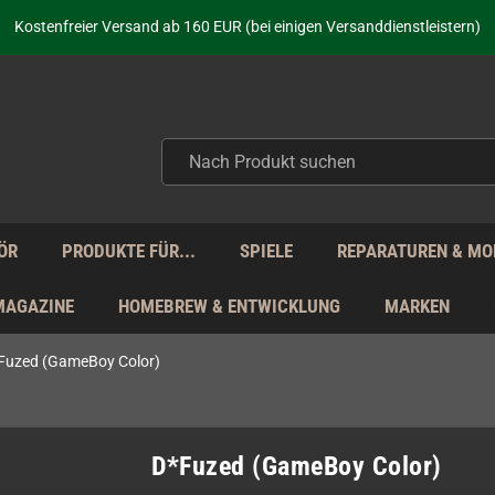
Kostenfreier Versand ab 160 EUR (bei einigen Versanddienstleistern)
Seit über 20 Jahren Deine Anlaufstelle für neue Retro-Hardware!
Täglicher Versand Mo - Fr aus Deutschland - zollfrei innerhalb der EU!
aufen nicht nur - wir KENNEN unsere Produkte. Du brauchst Hilfe? Dann f
Kostenfreier Versand ab 160 EUR (bei einigen Versanddienstleistern)
Seit über 20 Jahren Deine Anlaufstelle für neue Retro-Hardware!
Täglicher Versand Mo - Fr aus Deutschland - zollfrei innerhalb der EU!
aufen nicht nur - wir KENNEN unsere Produkte. Du brauchst Hilfe? Dann f
ÖR
PRODUKTE FÜR...
SPIELE
REPARATUREN & MO
MAGAZINE
HOMEBREW & ENTWICKLUNG
MARKEN
Fuzed (GameBoy Color)
D*Fuzed (GameBoy Color)