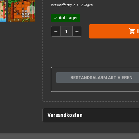
Versandfertig in 1 - 2 Tagen
Auf Lager
check
shopping_cart
remove
add
BESTANDSALARM AKTIVIEREN
Versandkosten