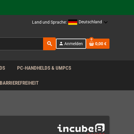
Deutschland
Land und Sprache:
rag nach!
0
search
person
Anmelden
0,00 €
rag nach!
DS
PC-HANDHELDS & UMPCS
BARRIEREFREIHEIT