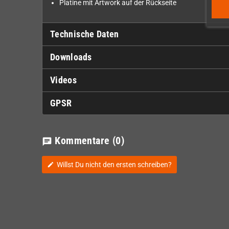
Platine mit Artwork auf der Rückseite
Technische Daten
Downloads
Videos
GPSR
Kommentare
(0)
chat
Willst Du nicht den ersten schreiben?
edit