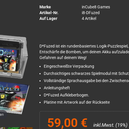
Marke
inCube8 Games
Artikel-Nr.
i8-DFuzed
Auf Lager
4 Artikel
D*Fuzed ist ein rundenbasiertes Logik-Puzzlespiel, 
Entschärfe die Bomben, um deinen Akku aufzulade
Gefahren auf deinem Weg!
Eingeschweißte Verpackung
Durchsichtiges schwarzes Spielmodul mit Schut
Vollständige Sprachausgabe bei den Zwischen
Anleitungsheft
D*Fuzed Aufkleberbogen.
Platine mit Artwork auf der Rückseite
men
59,00 €
inkl.Mwst. (19%)