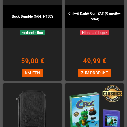
Chikyū Kaihō Gun ZAS (GameBoy
Buck Bumble (N64, NTSC)
Color)
Vorbestellbar
Nicht auf Lager
59,00 €
49,99 €
KAUFEN
ZUM PRODUKT