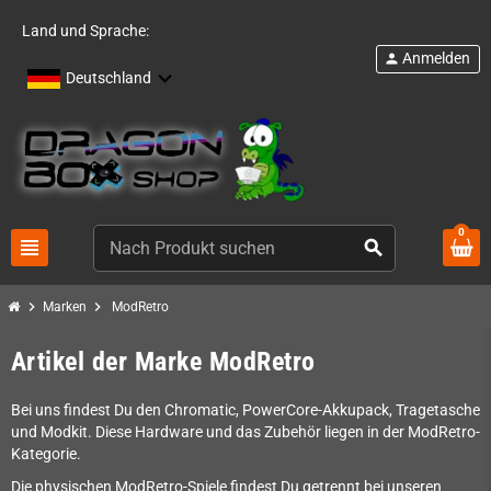
Land und Sprache:
Anmelden
person
Deutschland
0
view_headline
search
chevron_right
chevron_right
Marken
ModRetro
Artikel der Marke ModRetro
Bei uns findest Du den Chromatic, PowerCore-Akkupack, Tragetasche
und Modkit. Diese Hardware und das Zubehör liegen in der ModRetro-
Kategorie.
Die physischen ModRetro-Spiele findest Du getrennt bei unseren