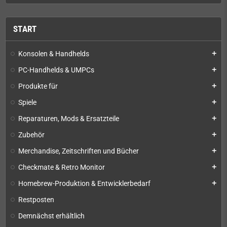
START
Konsolen & Handhelds
add
PC-Handhelds & UMPCs
add
Produkte für
add
Spiele
add
Reparaturen, Mods & Ersatzteile
add
Zubehör
add
Merchandise, Zeitschriften und Bücher
add
Checkmate & Retro Monitor
add
Homebrew-Produktion & Entwicklerbedarf
add
Restposten
Demnächst erhältlich