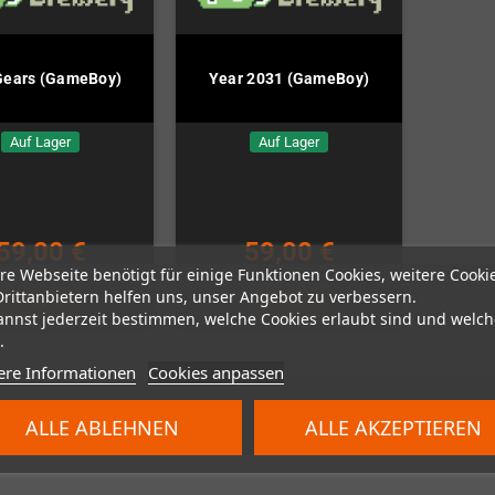
Gears (GameBoy)
Year 2031 (GameBoy)
Auf Lager
Auf Lager
59,00 €
59,00 €
re Webseite benötigt für einige Funktionen Cookies, weitere Cooki
Drittanbietern helfen uns, unser Angebot zu verbessern.
KAUFEN
KAUFEN
annst jederzeit bestimmen, welche Cookies erlaubt sind und welch
.
ere Informationen
Cookies anpassen
n 2 Artikel(n)
ALLE ABLEHNEN
ALLE AKZEPTIEREN