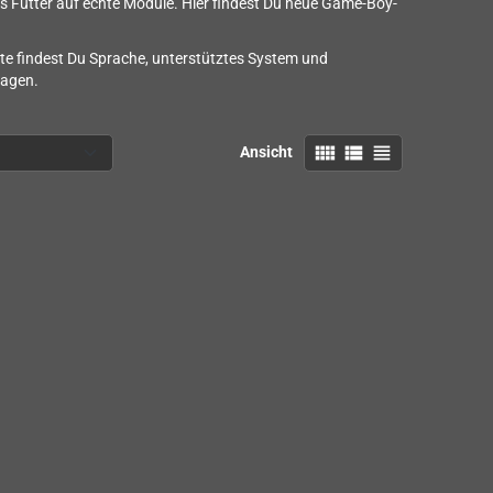
s Futter auf echte Module. Hier findest Du neue Game-Boy-
e findest Du Sprache, unterstütztes System und
lagen.
view_comfy
view_list
view_headline
Ansicht