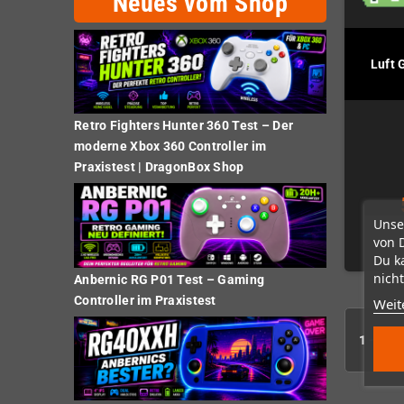
Neues vom Shop
Luft 
Retro Fighters Hunter 360 Test – Der
moderne Xbox 360 Controller im
Praxistest | DragonBox Shop
Unse
von 
Du k
nicht
Anbernic RG P01 Test – Gaming
Controller im Praxistest
Weit
1 - 2 vo