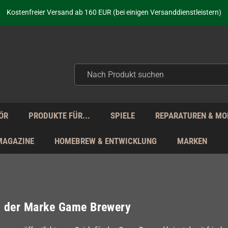
aufen nicht nur - wir KENNEN unsere Produkte. Du brauchst Hilfe? Dann f
Kostenfreier Versand ab 160 EUR (bei einigen Versanddienstleistern)
Seit über 20 Jahren Deine Anlaufstelle für neue Retro-Hardware!
Täglicher Versand Mo - Fr aus Deutschland - zollfrei innerhalb der EU!
aufen nicht nur - wir KENNEN unsere Produkte. Du brauchst Hilfe? Dann f
Kostenfreier Versand ab 160 EUR (bei einigen Versanddienstleistern)
Seit über 20 Jahren Deine Anlaufstelle für neue Retro-Hardware!
Täglicher Versand Mo - Fr aus Deutschland - zollfrei innerhalb der EU!
aufen nicht nur - wir KENNEN unsere Produkte. Du brauchst Hilfe? Dann f
ÖR
PRODUKTE FÜR...
SPIELE
REPARATUREN & MO
MAGAZINE
HOMEBREW & ENTWICKLUNG
MARKEN
l der Marke Game Brewery