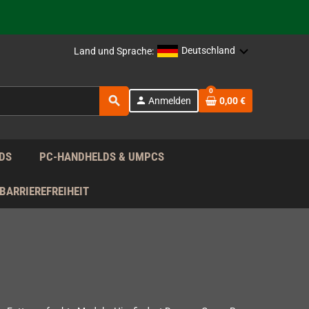
rag nach!
Deutschland
Land und Sprache:
rag nach!
0
search
person
Anmelden
0,00 €
rag nach!
DS
PC-HANDHELDS & UMPCS
BARRIEREFREIHEIT