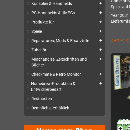
Game Brewe
Konsolen & Handhelds
add
Spiele auf
PC-Handhelds & UMPCs
add
Year 2031 
Lieferumfa
Produkte für
add
Spiele
add
2 Artikel 
Reparaturen, Mods & Ersatzteile
add
Zubehör
add
Merchandise, Zeitschriften und
add
Bücher
Checkmate & Retro Monitor
add
Homebrew-Produktion &
add
Entwicklerbedarf
Restposten
Demnächst erhältlich