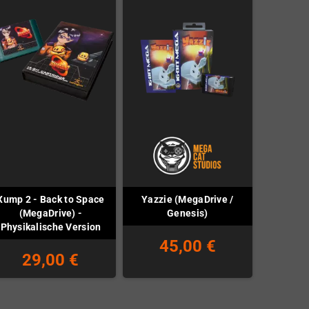
Xump 2 - Back to Space
Yazzie (MegaDrive /
(MegaDrive) -
Genesis)
Physikalische Version
45,00 €
29,00 €