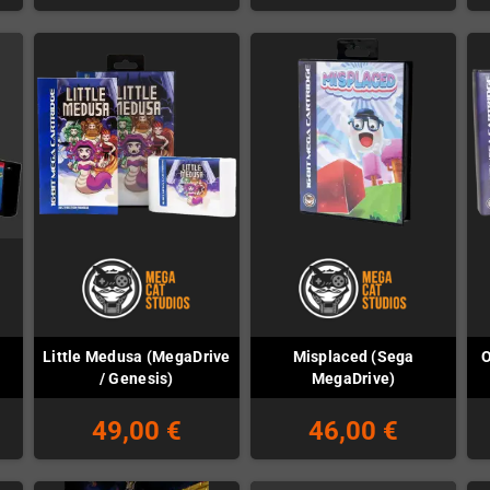
Little Medusa (MegaDrive
Misplaced (Sega
O
)
/ Genesis)
MegaDrive)
49,00 €
46,00 €