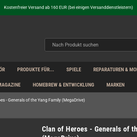
Kostenfreier Versand ab 160 EUR (bei einigen Versanddienstleistern)
Seit über 20 Jahren Deine Anlaufstelle für neue Retro-Hardware!
Täglicher Versand Mo - Fr aus Deutschland - zollfrei innerhalb der EU!
aufen nicht nur - wir KENNEN unsere Produkte. Du brauchst Hilfe? Dann f
Kostenfreier Versand ab 160 EUR (bei einigen Versanddienstleistern)
Seit über 20 Jahren Deine Anlaufstelle für neue Retro-Hardware!
Täglicher Versand Mo - Fr aus Deutschland - zollfrei innerhalb der EU!
aufen nicht nur - wir KENNEN unsere Produkte. Du brauchst Hilfe? Dann f
ÖR
PRODUKTE FÜR...
SPIELE
REPARATUREN & MO
MAGAZINE
HOMEBREW & ENTWICKLUNG
MARKEN
oes - Generals of the Yang Family (MegaDrive)
Clan of Heroes - Generals of t