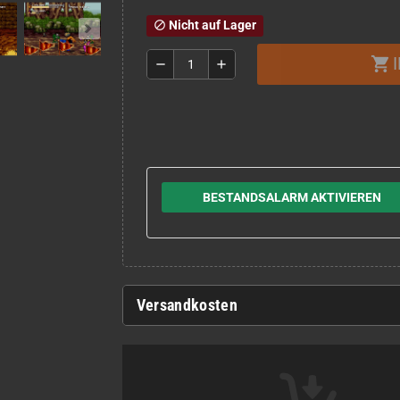
Nicht auf Lager
block
shopping_cart
remove
add
BESTANDSALARM AKTIVIEREN
Versandkosten