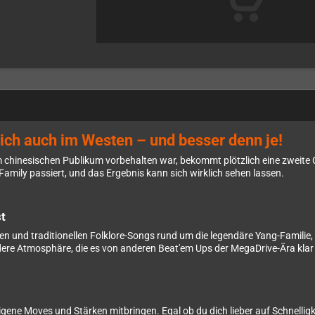
ich auch im Westen – und besser denn je!
nem chinesischen Publikum vorbehalten war, bekommt plötzlich eine zweite
Family passiert, und das Ergebnis kann sich wirklich sehen lassen.
t
n und traditionellen Folklore-Songs rund um die legendäre Yang-Familie, d
ndere Atmosphäre, die es von anderen Beat'em Ups der MegaDrive-Ära klar
ene Moves und Stärken mitbringen. Egal ob du dich lieber auf Schnelligkeit