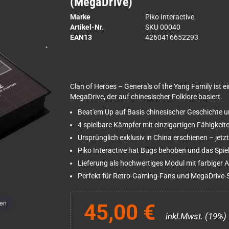
(MegaDrive)
Marke
Piko Interactive
Artikel-Nr.
SKU 00040
EAN13
4260416652293
Clan of Heroes – Generals of the Yang Family ist e
MegaDrive, der auf chinesischer Folklore basiert.
Beat'em Up auf Basis chinesischer Geschichte u
4 spielbare Kämpfer mit einzigartigen Fähigkei
Ursprünglich exklusiv in China erschienen – jetzt 
Piko Interactive hat Bugs behoben und das Spiel
Lieferung als hochwertiges Modul mit farbiger 
Perfekt für Retro-Gaming-Fans und MegaDrive
men
45,00 €
inkl.Mwst. (19%)