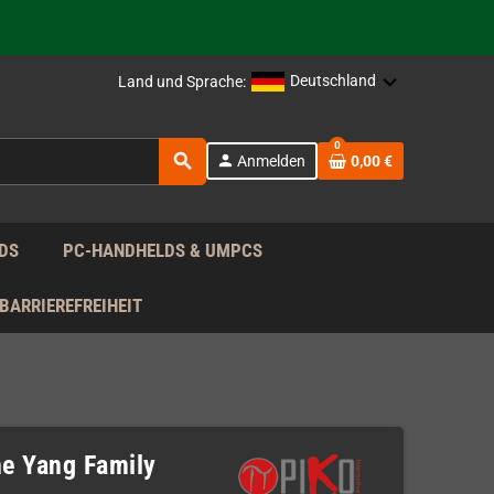
Deutschland
Land und Sprache:
rag nach!
0
search
person
Anmelden
0,00 €
rag nach!
DS
PC-HANDHELDS & UMPCS
BARRIEREFREIHEIT
he Yang Family