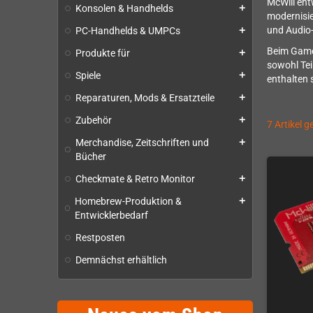
McWill ent
Konsolen & Handhelds
add
modernisie
und Audio
PC-Handhelds & UMPCs
add
Beim Game 
Produkte für
add
sowohl Tei
Spiele
add
enthalten 
Reparaturen, Mods & Ersatzteile
add
Zubehör
add
7 Artikel 
Merchandise, Zeitschriften und
add
Bücher
Checkmate & Retro Monitor
add
Homebrew-Produktion &
add
Entwicklerbedarf
Restposten
Demnächst erhältlich