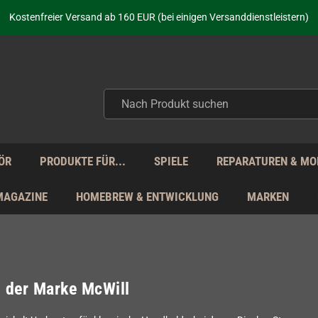
aufen nicht nur - wir KENNEN unsere Produkte. Du brauchst Hilfe? Dann f
Kostenfreier Versand ab 160 EUR (bei einigen Versanddienstleistern)
Seit über 20 Jahren Deine Anlaufstelle für neue Retro-Hardware!
Täglicher Versand Mo - Fr aus Deutschland - zollfrei innerhalb der EU!
aufen nicht nur - wir KENNEN unsere Produkte. Du brauchst Hilfe? Dann f
Kostenfreier Versand ab 160 EUR (bei einigen Versanddienstleistern)
Seit über 20 Jahren Deine Anlaufstelle für neue Retro-Hardware!
Täglicher Versand Mo - Fr aus Deutschland - zollfrei innerhalb der EU!
aufen nicht nur - wir KENNEN unsere Produkte. Du brauchst Hilfe? Dann f
ÖR
PRODUKTE FÜR...
SPIELE
REPARATUREN & MO
MAGAZINE
HOMEBREW & ENTWICKLUNG
MARKEN
l der Marke McWill