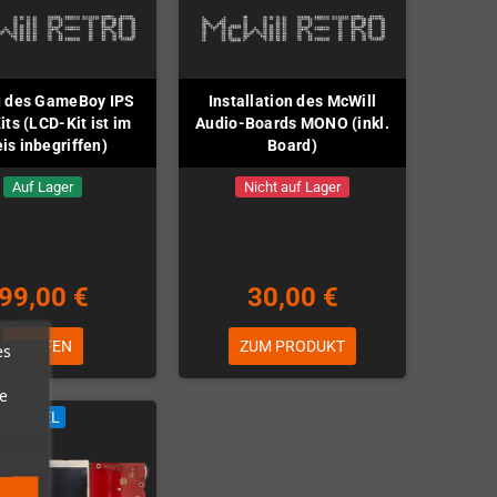
u des GameBoy IPS
Installation des McWill
ts (LCD-Kit ist im
Audio-Boards MONO (inkl.
is inbegriffen)
Board)
Auf Lager
Nicht auf Lager
99,00 €
30,00 €
KAUFEN
ZUM PRODUKT
es
e
LBÜNDEL