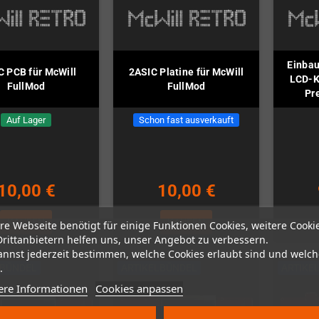
Einba
C PCB für McWill
2ASIC Platine für McWill
LCD-Ki
FullMod
FullMod
Pre
Auf Lager
Schon fast ausverkauft
10,00 €
10,00 €
KAUFEN
KAUFEN
re Webseite benötigt für einige Funktionen Cookies, weitere Cooki
Drittanbietern helfen uns, unser Angebot zu verbessern.
annst jederzeit bestimmen, welche Cookies erlaubt sind und welch
.
LBÜNDEL
ARTIKELBÜNDEL
ARTIKE
ere Informationen
Cookies anpassen