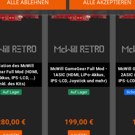
ALLE ABLEHNEN
ALLE AKZEPTIEREN
llation des McWill
McWill GameGear Full Mod -
McWill 
r Full Mod (HDMI,
1ASIC (HDMI, LiPo-Akkus,
2ASIC 
kkus, IPS-LCD, ...)
IPS-LCD, Joystick und mehr)
IPS-LCD
Inkl. des Kits)
Auf Lager
Auf Lager
Scho
280,00 €
199,00 €