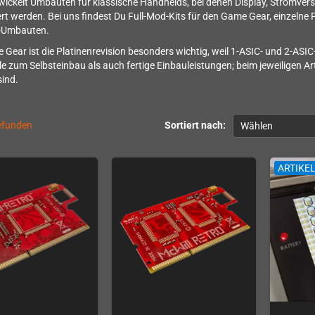
wickelt Umbauten für klassische Handhelds, bei denen Display, Stromv
rt werden. Bei uns findest Du Full-Mod-Kits für den Game Gear, einzelne
-Umbauten.
Gear ist die Platinenrevision besonders wichtig, weil 1-ASIC- und 2-ASIC
le zum Selbsteinbau als auch fertige Einbauleistungen; beim jeweiligen A
sind.
gefunden
Sortiert nach:
Wählen
ARTIKE