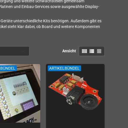
ersorgung und weitere Schwachstellen gemeinsam
 Platinen und Einbau-Services sowie ausgewählte Display-
-Geräte unterschiedliche Kits benötigen. Außerdem gibt es
rtikel steht klar dabei, ob Board und weitere Komponenten
view_comfy
view_list
view_headline
Ansicht
LBÜNDEL
ARTIKELBÜNDEL