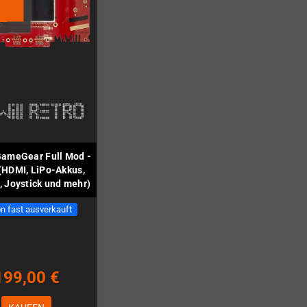
GameGear Full Mod -
(HDMI, LiPo-Akkus,
, Joystick und mehr)
n fast ausverkauft
199,00 €