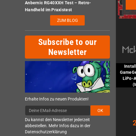
Anbernic RG40XXH Test – Retro-
Handheld im Praxistest
ZUM BLOG
Subscribe to our
Newsletter
Insta
GameGea
LiPo-A
(
Erhalte Infos zu neuen Produkten!
OK
Du kannst den Newsletter jederzeit
abbestellen. Mehr Infos dazu in der
Datenschutzerklärung