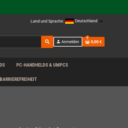
rag nach!
Deutschland
Land und Sprache:
rag nach!
0
search
person
Anmelden
0,00 €
rag nach!
DS
PC-HANDHELDS & UMPCS
BARRIEREFREIHEIT