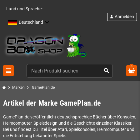
Land und Sprache:
Anmelden
person
Deutschland
0
view_headline
search
chevron_right
chevron_right
Marken
GamePlan.de
Artikel der Marke GamePlan.de
GamePlan.de veröffentlicht deutschsprachige Bücher über Konsolen,
Heimcomputer, Spieledesign und die Geschichte einzelner Klassiker.
Bei uns findest Du Titel über Atari, Spielkonsolen, Heimcomputer und
die Entstehung bekannter Spiele.