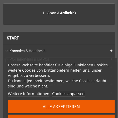
1 - 3 von 3 Artikel(n)
START
Konsolen & Handhelds
add
PC-Handhelds & UMPCs
add
Unsere Webseite benötigt für einige Funktionen Cookies,
Produkte für
add
weitere Cookies von Drittanbietern helfen uns, unser
Angebot zu verbessern.
Spiele
add
Du kannst jederzeit bestimmen, welche Cookies erlaubt
Reparaturen, Mods & Ersatzteile
add
sind und welche nicht.
Weitere Informationen
Cookies anpassen
Zubehör
add
Merchandise, Zeitschriften und Bücher
add
ALLE AKZEPTIEREN
Checkmate & Retro Monitor
add