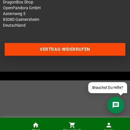
DragonBox Shop
OpenPandora GmbH
Asternweg 5
85080 Gaimersheim
Deutschland
Über WhatsApp schreiben
Über Telegram schreiben
VERTRAG WIDERRUFEN
Discord Server beitreten
Facebook Messenger
Schick uns eine eMail
Brauchst Du Hilfe?