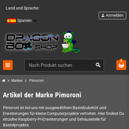
Land und Sprache:
Anmelden
person
Spanien
0
view_headline
search
chevron_right
chevron_right
Marken
Pimoroni
Artikel der Marke Pimoroni
Pimoroni ist bei uns mit ausgewähltem Bastelzubehör und
Erweiterungen für kleine Computerprojekte vertreten. Hier findest Du
einzelne Raspberry-Pi-Erweiterungen und Gehäuseteile für
Bastelprojekte.