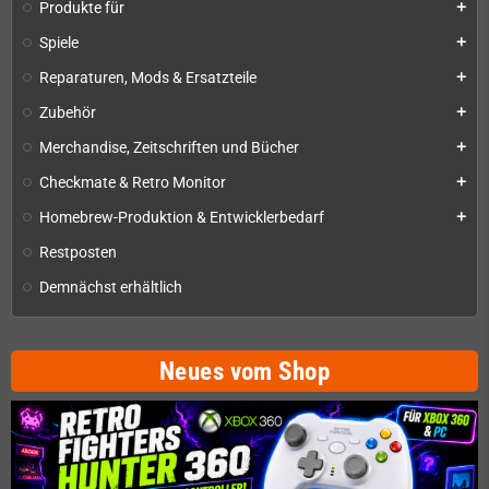
Produkte für
add
Spiele
add
Reparaturen, Mods & Ersatzteile
add
Zubehör
add
Merchandise, Zeitschriften und Bücher
add
Checkmate & Retro Monitor
add
Homebrew-Produktion & Entwicklerbedarf
add
Restposten
Demnächst erhältlich
Neues vom Shop