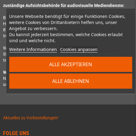
zuständige Aufsichtsbehörde für audiovisuelle Mediendienste:
Unsere Webseite benötigt für einige Funktionen Cookies,
Bayerische Landeszentrale für neue Medien (BLM)
weitere Cookies von Drittanbietern helfen uns, unser
Heinrich-Lübke-Str. 27
Angebot zu verbessern.
81737 München
Du kannst jederzeit bestimmen, welche Cookies erlaubt
Internet:
https://www.blm.de/
sind und welche nicht.
Wir sind nicht bereit und nicht verpflichtet, an
Weitere Informationen
Cookies anpassen
Streitbeilegungsverfahren vor Verbraucherschlichtungsstellen
teilzunehmen.
ALLE AKZEPTIEREN
Wir sind seit
04.04.2018
Mitglied der Initiative "FairCommerce".
Nähere Informationen hierzu finden Sie
ALLE ABLEHNEN
unter
www.haendlerbund.de/faircommerce
.
Aktuelles zu Vorbestellungen!
FOLGE UNS