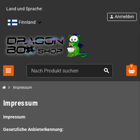
Land und Sprache:
Anmelden
person
Finnland
0
view_headline
search
chevron_right
Impressum
Impressum
Impressum
Gesetzliche Anbieterkennung: