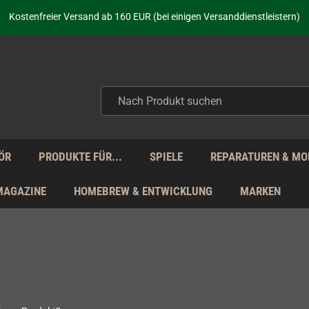
aufen nicht nur - wir KENNEN unsere Produkte. Du brauchst Hilfe? Dann f
Kostenfreier Versand ab 160 EUR (bei einigen Versanddienstleistern)
Seit über 20 Jahren Deine Anlaufstelle für neue Retro-Hardware!
Täglicher Versand Mo - Fr aus Deutschland - zollfrei innerhalb der EU!
aufen nicht nur - wir KENNEN unsere Produkte. Du brauchst Hilfe? Dann f
Kostenfreier Versand ab 160 EUR (bei einigen Versanddienstleistern)
Seit über 20 Jahren Deine Anlaufstelle für neue Retro-Hardware!
Täglicher Versand Mo - Fr aus Deutschland - zollfrei innerhalb der EU!
aufen nicht nur - wir KENNEN unsere Produkte. Du brauchst Hilfe? Dann f
ÖR
PRODUKTE FÜR...
SPIELE
REPARATUREN & MO
MAGAZINE
HOMEBREW & ENTWICKLUNG
MARKEN