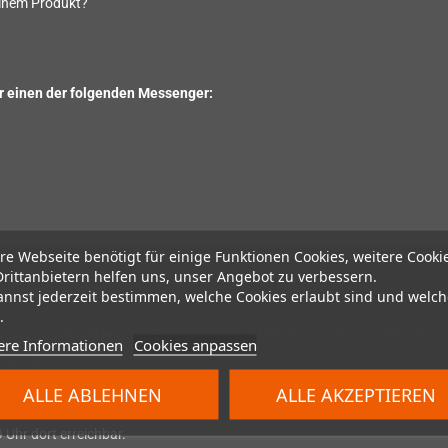
einem Produkt?
ber einen der folgenden Messenger:
re Webseite benötigt für einige Funktionen Cookies, weitere Cooki
Drittanbietern helfen uns, unser Angebot zu verbessern.
annst jederzeit bestimmen, welche Cookies erlaubt sind und welch
.
uschen oder allgemeine Fragen stellen - vielleicht wissen ja andere Anw
ere Informationen
Cookies anpassen
ch auch
die gute alte email
.
uern, da wir mit den emails nicht hinterherkommen.
ALLE ABLEHNEN
ALLE AKZEPTIEREN
 Uhr dort erreichbar.