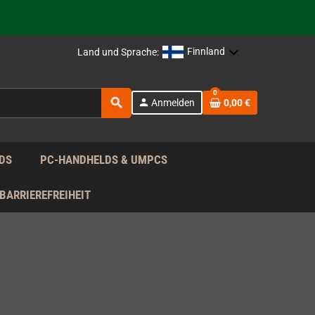
rag nach!
Finnland
Land und Sprache:
rag nach!
0
search
person
Anmelden
0,00 €
rag nach!
DS
PC-HANDHELDS & UMPCS
BARRIEREFREIHEIT