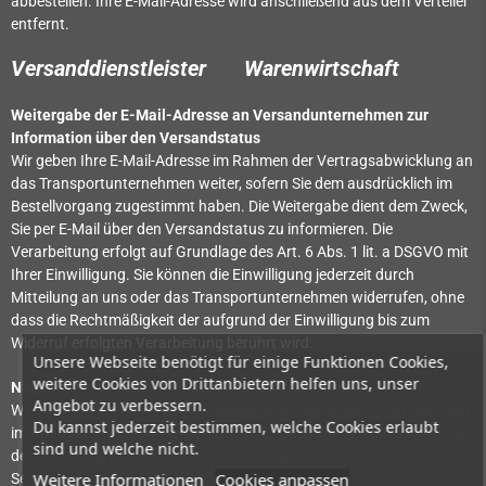
abbestellen. Ihre E-Mail-Adresse wird anschließend aus dem Verteiler
entfernt.
Versanddienstleister
Warenwirtschaft
Weitergabe der E-Mail-Adresse an Versandunternehmen zur
Information über den Versandstatus
Wir geben Ihre E-Mail-Adresse im Rahmen der Vertragsabwicklung an
das Transportunternehmen weiter, sofern Sie dem ausdrücklich im
Bestellvorgang zugestimmt haben. Die Weitergabe dient dem Zweck,
Sie per E-Mail über den Versandstatus zu informieren. Die
Verarbeitung erfolgt auf Grundlage des Art. 6 Abs. 1 lit. a DSGVO mit
Ihrer Einwilligung. Sie können die Einwilligung jederzeit durch
Mitteilung an uns oder das Transportunternehmen widerrufen, ohne
dass die Rechtmäßigkeit der aufgrund der Einwilligung bis zum
Widerruf erfolgten Verarbeitung berührt wird.
Unsere Webseite benötigt für einige Funktionen Cookies,
weitere Cookies von Drittanbietern helfen uns, unser
Nutzung eines externen Warenwirtschaftssystems
Angebot zu verbessern.
Wir verwenden zur Vertragsabwicklung ein Warenwirtschaftssystem
Du kannst jederzeit bestimmen, welche Cookies erlaubt
im Rahmen einer Auftragsverarbeitung. Dazu werden Ihre im Rahmen
sind und welche nicht.
der Bestellung erhobenen personenbezogenen Daten an
Weitere Informationen
Cookies anpassen
Sendcloud