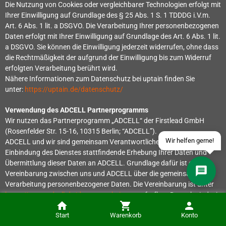
Die Nutzung von Cookies oder vergleichbarer Technologien erfolgt mit
Ihrer Einwilligung auf Grundlage des § 25 Abs. 1 S. 1 TDDDG i.V.m.
Art. 6 Abs. 1 lit. a DSGVO. Die Verarbeitung Ihrer personenbezogenen
Daten erfolgt mit Ihrer Einwilligung auf Grundlage des Art. 6 Abs. 1 lit.
Über WhatsApp schreiben
a DSGVO. Sie können die Einwilligung jederzeit widerrufen, ohne dass
die Rechtmäßigkeit der aufgrund der Einwilligung bis zum Widerruf
Über Telegram schreiben
erfolgten Verarbeitung berührt wird.
Nähere Informationen zum Datenschutz bei uptain finden Sie
Discord Server beitreten
unter:
https://uptain.de/datenschutz/
Verwendung des ADCELL Partnerprogramms
Facebook Messenger
Wir nutzen das Partnerprogramm „ADCELL“ der Firstlead GmbH
(Rosenfelder Str. 15-16, 10315 Berlin; “ADCELL”).
Schick uns eine eMail
Wir helfen gerne!
ADCELL und wir sind gemeinsam Verantwortliche für die bei
Einbindung des Dienstes stattfindende Erhebung Ihrer Daten und
Übermittlung dieser Daten an ADCELL. Grundlage dafür ist eine
Vereinbarung zwischen uns und ADCELL über die gemeinsame
Verarbeitung personenbezogener Daten. Die Vereinbarung ist unter
https://www.adcell.de/datenverarbeitung
aufrufbar. Danach sind wir
und ADCELL gleichermaßen für die Erfüllung der Verpflichtungen
Start
Warenkorb
Konto
gemäß der DSGVO, insbesondere für die Erfüllung der