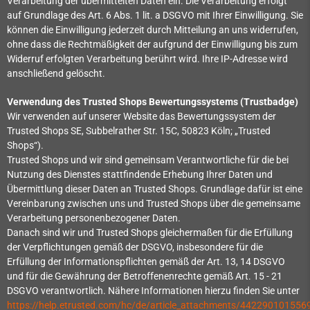
Verarbeitung der übermittelten Daten ein. Die Verarbeitung erfolgt
auf Grundlage des Art. 6 Abs. 1 lit. a DSGVO mit Ihrer Einwilligung. Sie
können die Einwilligung jederzeit durch Mitteilung an uns widerrufen,
ohne dass die Rechtmäßigkeit der aufgrund der Einwilligung bis zum
Widerruf erfolgten Verarbeitung berührt wird. Ihre IP-Adresse wird
anschließend gelöscht.
Verwendung des Trusted Shops Bewertungssystems (Trustbadge)
Wir verwenden auf unserer Website das Bewertungssystem der
Trusted Shops SE, Subbelrather Str. 15C, 50823 Köln; „Trusted
Shops“).
Trusted Shops und wir sind gemeinsam Verantwortliche für die bei
Nutzung des Dienstes stattfindende Erhebung Ihrer Daten und
Übermittlung dieser Daten an Trusted Shops. Grundlage dafür ist eine
Vereinbarung zwischen uns und Trusted Shops über die gemeinsame
Verarbeitung personenbezogener Daten.
Danach sind wir und Trusted Shops gleichermaßen für die Erfüllung
der Verpflichtungen gemäß der DSGVO, insbesondere für die
Erfüllung der Informationspflichten gemäß der Art. 13, 14 DSGVO
und für die Gewährung der Betroffenenrechte gemäß Art. 15 - 21
DSGVO verantwortlich. Nähere Informationen hierzu finden Sie unter
https://help.etrusted.com/hc/de/article_attachments/442290101556