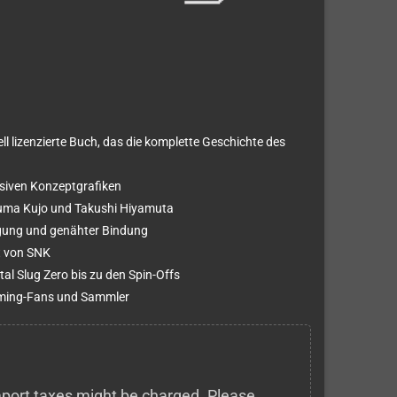
iell lizenzierte Buch, das die komplette Geschichte des
.
lusiven Konzeptgrafiken
azuma Kujo und Takushi Hiyamuta
gung und genähter Bindung
kt von SNK
al Slug Zero bis zu den Spin-Offs
aming-Fans und Sammler
 import taxes might be charged. Please