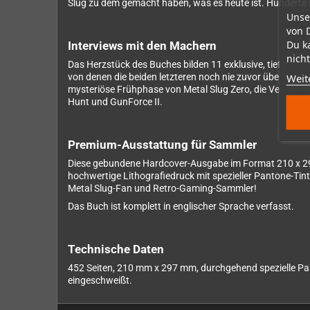
Slug zu dem gemacht haben, was es heute ist. Hunderte s
Unse
von 
Du k
Interviews mit den Machern
nicht
Das Herzstück des Buches bilden 11 exklusive, tiefgehen
Weit
von denen die beiden letzteren noch nie zuvor über ihre 
mysteriöse Frühphase von Metal Slug Zero, die Version v
Hunt und GunForce II.
Premium-Ausstattung für Sammler
Diese gebundene Hardcover-Ausgabe im Format 210 x 29
hochwertige Lithografiedruck mit spezieller Pantone-Tint
Metal Slug-Fan und Retro-Gaming-Sammler!
Das Buch ist komplett in englischer Sprache verfasst.
Technische Daten
452 Seiten, 210 mm x 297 mm, durchgehend spezielle Pan
eingeschweißt.