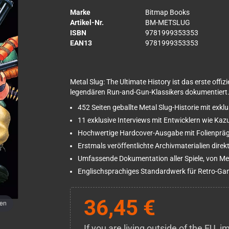
Marke
Bitmap Books
Artikel-Nr.
BM-METSLUG
ISBN
9781999353353
EAN13
9781999353353
Metal Slug: The Ultimate History ist das erste offiz
legendären Run-and-Gun-Klassikers dokumentiert
452 Seiten geballte Metal Slug-Historie mit exk
11 exklusive Interviews mit Entwicklern wie K
Hochwertige Hardcover-Ausgabe mit Folienprä
Erstmals veröffentlichte Archivmaterialien dire
Umfassende Dokumentation aller Spiele, von Met
Englischsprachiges Standardwerk für Retro-G
36,45 €
men
If you are living outside of the EU,