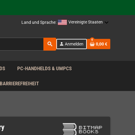
rag nach!
Vereinigte Staaten
Land und Sprache:
0
search
person
Anmelden
0,00 €
rag nach!
DS
PC-HANDHELDS & UMPCS
BARRIEREFREIHEIT
ry