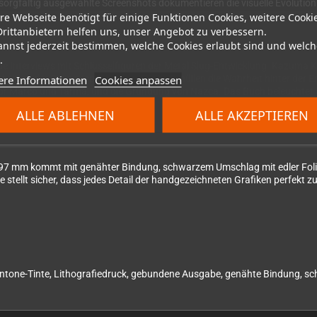
orgfältig ausgewählte Screenshots dokumentieren die visuelle Evolution d
re Webseite benötigt für einige Funktionen Cookies, weitere Cooki
Drittanbietern helfen uns, unser Angebot zu verbessern.
annst jederzeit bestimmen, welche Cookies erlaubt sind und welch
.
de Interviews mit Schlüsselfiguren der Metal Slug-Entwicklung. Kazuma 
ere Informationen
Cookies anpassen
Arbeit an der Serie gesprochen haben – enthüllen die Wahrheit hinter der 
or Marco und Tarma, und die Gründung von Nazca. Das Buch beleuchtet au
ALLE ABLEHNEN
ALLE AKZEPTIEREN
7 mm kommt mit genähter Bindung, schwarzem Umschlag mit edler Folien
e stellt sicher, dass jedes Detail der handgezeichneten Grafiken perfekt
tone-Tinte, Lithografiedruck, gebundene Ausgabe, genähte Bindung, sch