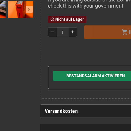
check this with your government
Nicht auf Lager
block
shopping_cart
remove
add
BESTANDSALARM AKTIVIEREN
Versandkosten