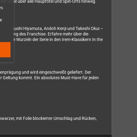
er Serie über alle Haupttitel und Spin-Offs hinweg.
es
e
Kujo, Takushi Hiyamuta, Andoh Kenji und Takeshi Okui –
Entstehung des Franchise. Erfahre mehr über die
ch die Wurzeln der Serie in den Irem-Klassikern In the
prägung und wird eingeschweißt geliefert. Der
 zur Geltung kommt. Ein absolutes Must-Have für jeden
warzer, mit Folie blockierter Umschlag und Rücken,