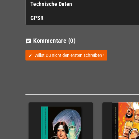
Technische Daten
GPSR
Kommentare
(0)
chat
Willst Du nicht den ersten schreiben?
edit