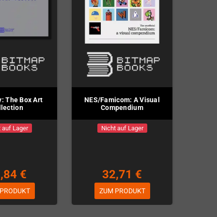
 The Box Art
NES/Famicom: A Visual
llection
Compendium
 auf Lager
Nicht auf Lager
,84 €
32,71 €
 PRODUKT
ZUM PRODUKT