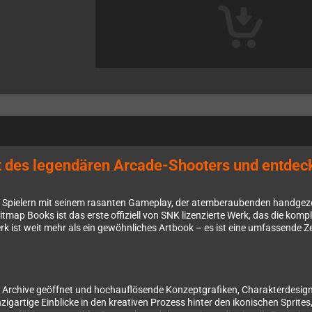
lt des legendären Arcade-Shooters und entdec
n Spielern mit seinem rasanten Gameplay, der atemberaubenden handgez
itmap Books ist das erste offiziell von SNK lizenzierte Werk, das die kom
k ist weit mehr als ein gewöhnliches Artbook – es ist eine umfassende Z
 Archive geöffnet und hochauflösende Konzeptgrafiken, Charakterdesigns
nzigartige Einblicke in den kreativen Prozess hinter den ikonischen Sprite