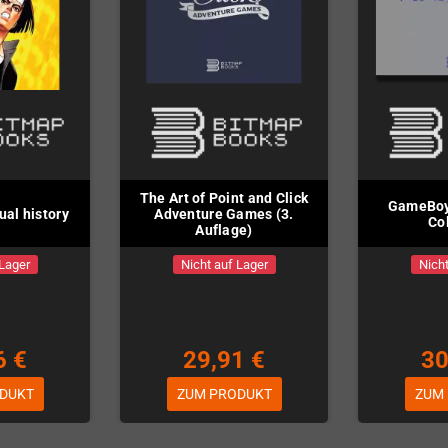
The Art of Point and Click
GameBoy:
al history
Adventure Games (3.
Co
Auflage)
 Lager
Nicht auf Lager
Nicht
6 €
29,91 €
30
DUKT
ZUM PRODUKT
ZUM