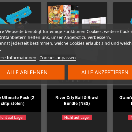
re Webseite benötigt für einige Funktionen Cookies, weitere Cooki
Drittanbietern helfen uns, unser Angebot zu verbessern.
annst jederzeit bestimmen, welche Cookies erlaubt sind und welch
.
ere Informationen
Cookies anpassen
ALLE ABLEHNEN
ALLE AKZEPTIEREN
e Ultimate Pack (2
River City Ball & Brawl
G'aim'
ichtpistolen)
Bundle (NES)
icht auf Lager
Nicht auf Lager