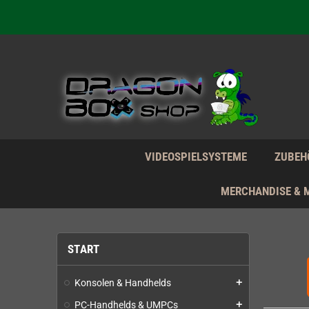
Wir verk
Wir verk
Wir verk
VIDEOSPIELSYSTEME
ZUBEH
MERCHANDISE & 
START
Konsolen & Handhelds
add
PC-Handhelds & UMPCs
add