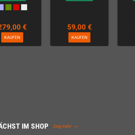
279,00 €
59,00 €
KAUFEN
KAUFEN
ÄCHST IM SHOP
Zeig mehr
trending_flat