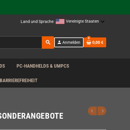
rag nach!
Vereinigte Staaten
Land und Sprache:
rag nach!
0
search
person
Anmelden
0,00 €
rag nach!
DS
PC-HANDHELDS & UMPCS
BARRIEREFREIHEIT
SONDERANGEBOTE