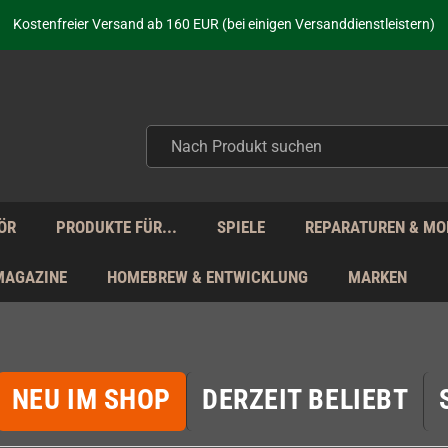
aufen nicht nur - wir KENNEN unsere Produkte. Du brauchst Hilfe? Dann f
Kostenfreier Versand ab 160 EUR (bei einigen Versanddienstleistern)
Seit über 20 Jahren Deine Anlaufstelle für neue Retro-Hardware!
Täglicher Versand Mo - Fr aus Deutschland - zollfrei innerhalb der EU!
aufen nicht nur - wir KENNEN unsere Produkte. Du brauchst Hilfe? Dann f
Kostenfreier Versand ab 160 EUR (bei einigen Versanddienstleistern)
Seit über 20 Jahren Deine Anlaufstelle für neue Retro-Hardware!
Täglicher Versand Mo - Fr aus Deutschland - zollfrei innerhalb der EU!
aufen nicht nur - wir KENNEN unsere Produkte. Du brauchst Hilfe? Dann f
ÖR
PRODUKTE FÜR...
SPIELE
REPARATUREN & MO
MAGAZINE
HOMEBREW & ENTWICKLUNG
MARKEN
NEU IM SHOP
DERZEIT BELIEBT