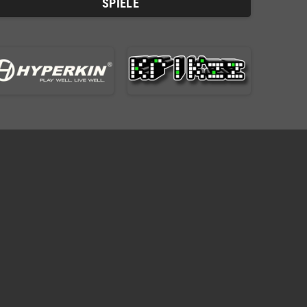
SPIELE
R