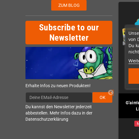
ZUM BLOG
Subscribe to our
Unse
Newsletter
von 
Du k
nicht
Weit
Erhalte Infos zu neuen Produkten!
OK
ecoil (MegaDrive /
Retrode 3 Cart Reader /
G'aim'
Du kannst den Newsletter jederzeit
Genesis)
Flasher
L
abbestellen. Mehr Infos dazu in der
Datenschutzerklärung
Auf Lager
N