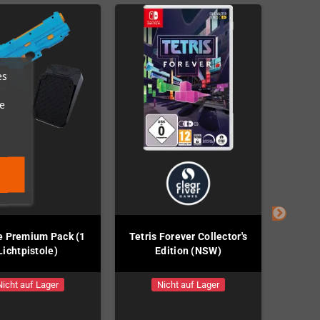
es
e
e Premium Pack (1
Tetris Forever Collector's
River 
Lichtpistole)
Edition (NSW)
Nicht auf Lager
Nicht auf Lager