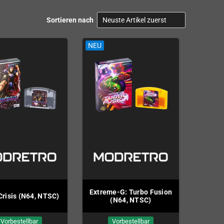
Sortieren nach
NEU
NEU
Extreme-G: Turbo Fusion
Crisis (N64, NTSC)
Buck B
(N64, NTSC)
Vorbestellbar
Vorbestellbar