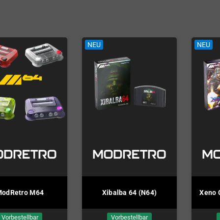
 Mega Drive
NEU
NEU
odRetro M64
Xibalba 64 (N64)
Xeno 
Vorbestellbar
Vorbestellbar