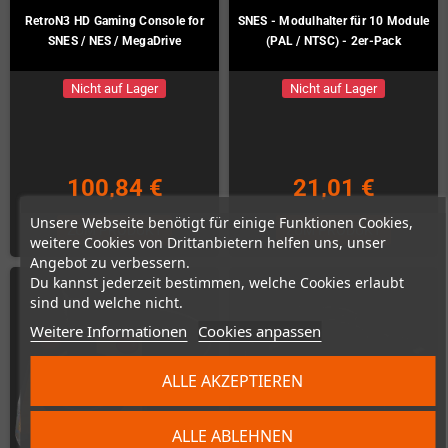
RetroN3 HD Gaming Console for
SNES - Modulhalter für 10 Module
SNES / NES / MegaDrive
(PAL / NTSC) - 2er-Pack
Nicht auf Lager
Nicht auf Lager
100,84 €
21,01 €
Unsere Webseite benötigt für einige Funktionen Cookies,
ZUM PRODUKT
ZUM PRODUKT
weitere Cookies von Drittanbietern helfen uns, unser
Angebot zu verbessern.
Du kannst jederzeit bestimmen, welche Cookies erlaubt
sind und welche nicht.
Weitere Informationen
Cookies anpassen
ALLE AKZEPTIEREN
ALLE ABLEHNEN