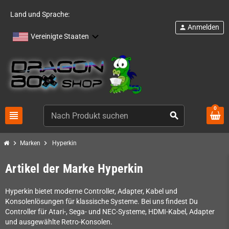
Land und Sprache:
Anmelden
person
Vereinigte Staaten
0
view_headline
search
chevron_right
chevron_right
Marken
Hyperkin
Artikel der Marke Hyperkin
Hyperkin bietet moderne Controller, Adapter, Kabel und
Konsolenlösungen für klassische Systeme. Bei uns findest Du
Controller für Atari-, Sega- und NEC-Systeme, HDMI-Kabel, Adapter
und ausgewählte Retro-Konsolen.