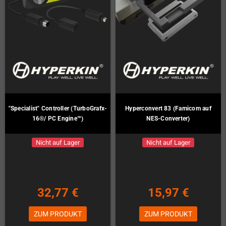
"Specialist" Controller (TurboGrafx-
Hyperconvert 83 (Famicom auf
16®/ PC Engine™)
NES-Converter)
Nicht auf Lager
Nicht auf Lager
32,77 €
15,97 €
ZUM PRODUKT
ZUM PRODUKT