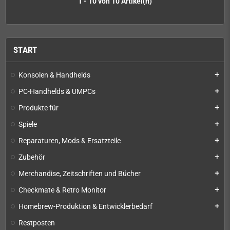
1 - 10 von 10 Artikel(n)
START
Konsolen & Handhelds
add
PC-Handhelds & UMPCs
add
Produkte für
add
Spiele
add
Reparaturen, Mods & Ersatzteile
add
Zubehör
add
Merchandise, Zeitschriften und Bücher
add
Checkmate & Retro Monitor
add
Homebrew-Produktion & Entwicklerbedarf
add
Restposten