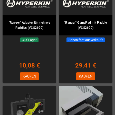
"Ranger" Adapter für mehrere
"Ranger" GamePad mit Paddle
Paddles (VCS2600)
(VCS2600)
Auf Lager
Schon fast ausverkauft
10,08 €
29,41 €
KAUFEN
KAUFEN