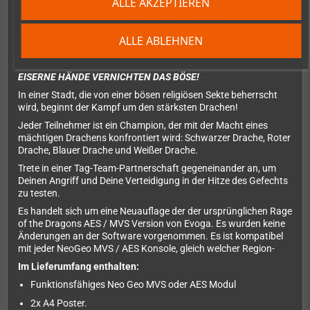
ALLE AKZEPTIEREN
Charakteren und einem dualen Kampfsystem, das Strategie und
Präzision erfordert. In diesem Spiel zählt jeder Schlag und jede
Entscheidung kann den Unterschied zwischen Sieg und
ALLE ABLEHNEN
Niederlage ausmachen.
EISERNE HÄNDE VERNICHTEN DAS BÖSE!
In einer Stadt, die von einer bösen religiösen Sekte beherrscht
wird, beginnt der Kampf um den stärksten Drachen!
Jeder Teilnehmer ist ein Champion, der mit der Macht eines
mächtigen Drachens konfrontiert wird: Schwarzer Drache, Roter
Drache, Blauer Drache und Weißer Drache.
Trete in einer Tag-Team-Partnerschaft gegeneinander an, um
Deinen Angriff und Deine Verteidigung in der Hitze des Gefechts
zu testen.
Es handelt sich um eine Neuauflage der der ursprünglichen Rage
of the Dragons AES / MVS Version von Evoga. Es wurden keine
Änderungen an der Software vorgenommen. Es ist kompatibel
mit jeder NeoGeo MVS / AES Konsole, gleich welcher Region-
Im Lieferumfang enthalten:
Funktionsfähiges Neo Geo MVS oder AES Modul
2x A4 Poster.