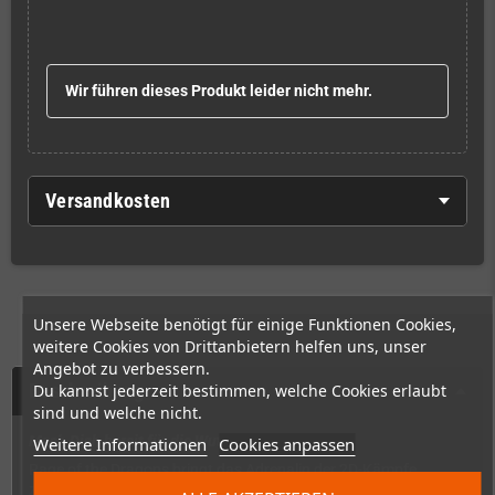
Wir führen dieses Produkt leider nicht mehr.
Versandkosten
Unsere Webseite benötigt für einige Funktionen Cookies,
weitere Cookies von Drittanbietern helfen uns, unser
Angebot zu verbessern.
Beschreibung
Du kannst jederzeit bestimmen, welche Cookies erlaubt
sind und welche nicht.
Mach Dich bereit für die Wut!
Weitere Informationen
Cookies anpassen
Rage of the Dragons bringt das Adrenalin der 2D-Kämpfe
zurück, mit einem ausgefeilten Gameplay, charismatischen