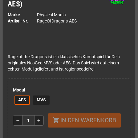
AES)
Marke
Physical Mania
Artikel-Nr.
RageOfDragons-AES
Rage of the Dragons ist ein klassisches Kampfspiel für Dein
originales NeoGeo MVS oder AES. Das Spiel wird auf einem
echten Modul geliefert und ist regionscodefrei
Modul
AES
MVS
IN DEN WARENKORB
shopping_cart
remove
add