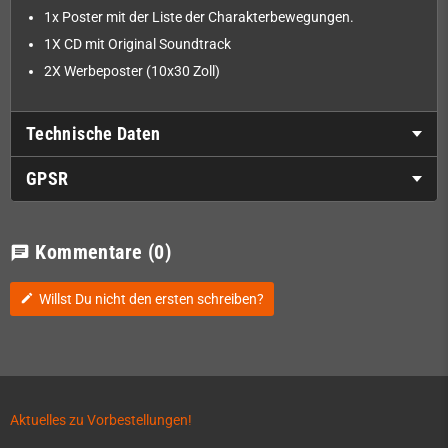
1x Poster mit der Liste der Charakterbewegungen.
1X CD mit Original Soundtrack
2X Werbeposter (10x30 Zoll)
Technische Daten
GPSR
Kommentare
(0)
chat
Willst Du nicht den ersten schreiben?
edit
Aktuelles zu Vorbestellungen!