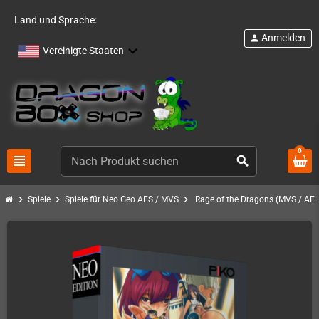
Land und Sprache:
Anmelden
person
Vereinigte Staaten
0
view_headline
search
chevron_right
chevron_right
chevron_right
Spiele
Spiele für Neo Geo AES / MVS
Rage of the Dragons (MVS / AES