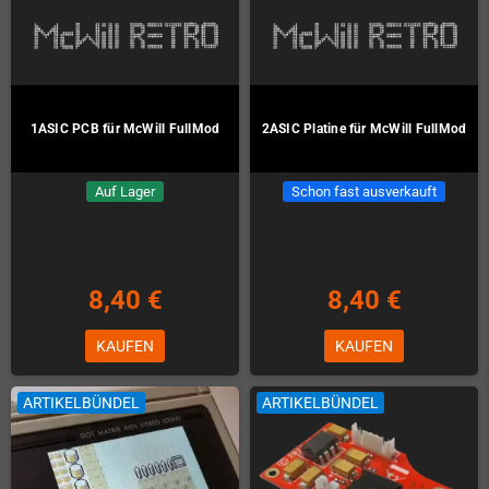
1ASIC PCB für McWill FullMod
2ASIC Platine für McWill FullMod
Auf Lager
Schon fast ausverkauft
8,40 €
8,40 €
KAUFEN
KAUFEN
ARTIKELBÜNDEL
ARTIKELBÜNDEL