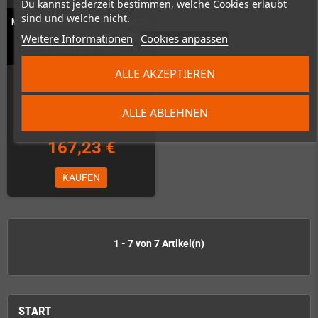
Du kannst jederzeit bestimmen, welche Cookies erlaubt
sind und welche nicht.
McWill GameGear Full Mod - 2ASIC
Weitere Informationen
Cookies anpassen
(HDMI, LiPo-Akkus, IPS-LCD,
Joystick und mehr)
ALLE AKZEPTIEREN
Schon fast ausverkauft
ALLE ABLEHNEN
167,23 €
KAUFEN
1 - 7 von 7 Artikel(n)
START