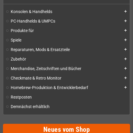
Konsolen & Handhelds
add
PC-Handhelds & UMPCs
add
Produkte für
add
Spiele
add
Reparaturen, Mods & Ersatzteile
add
Zubehör
add
Merchandise, Zeitschriften und Bücher
add
Checkmate & Retro Monitor
add
Homebrew-Produktion & Entwicklerbedarf
add
Restposten
Demnächst erhältlich
Neues vom Shop