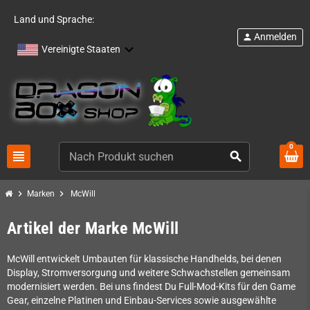
Land und Sprache:
Anmelden
person
Vereinigte Staaten
0
view_headline
search
chevron_right
chevron_right
Marken
McWill
Artikel der Marke McWill
McWill entwickelt Umbauten für klassische Handhelds, bei denen
Display, Stromversorgung und weitere Schwachstellen gemeinsam
modernisiert werden. Bei uns findest Du Full-Mod-Kits für den Game
Gear, einzelne Platinen und Einbau-Services sowie ausgewählte