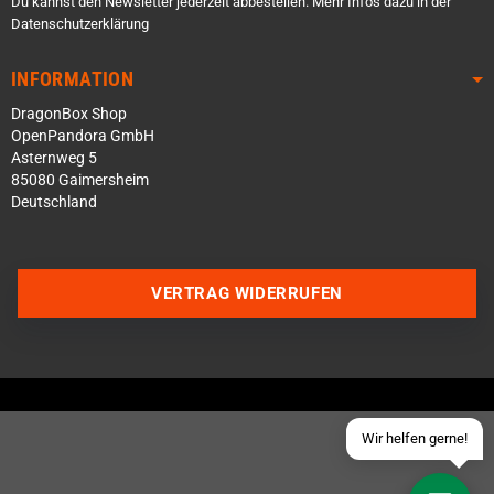
Du kannst den Newsletter jederzeit abbestellen. Mehr Infos dazu in der
Datenschutzerklärung
INFORMATION
DragonBox Shop
OpenPandora GmbH
Asternweg 5
85080 Gaimersheim
Deutschland
Über WhatsApp schreiben
Über Telegram schreiben
VERTRAG WIDERRUFEN
Discord Server beitreten
Facebook Messenger
Schick uns eine eMail
Wir helfen gerne!