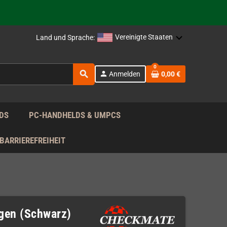
rag nach!
Vereinigte Staaten
Land und Sprache:
rag nach!
0
search
person
Anmelden
0,00 €
rag nach!
DS
PC-HANDHELDS & UMPCS
BARRIEREFREIHEIT
gen (Schwarz)