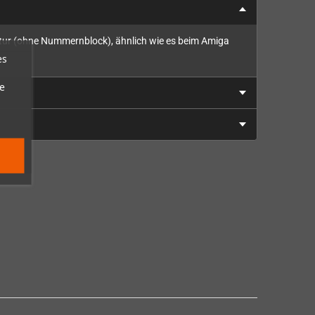
tur (ohne Nummernblock), ähnlich wie es beim Amiga
es
e