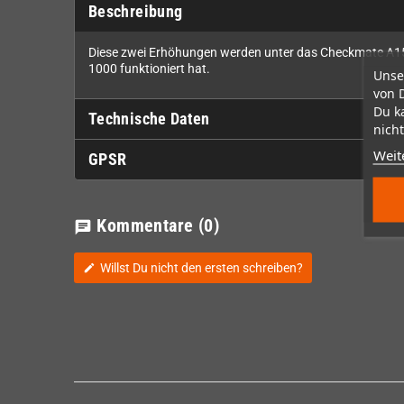
Beschreibung
Diese zwei Erhöhungen werden unter das Checkmate A150
1000 funktioniert hat.
Unse
von 
Du k
Technische Daten
nicht
Weit
GPSR
Kommentare
(0)
chat
Willst Du nicht den ersten schreiben?
edit