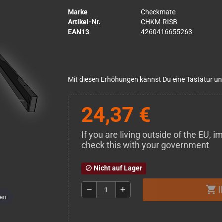
Marke
Checkmate
Artikel-Nr.
CHKM-RISB
EAN13
4260416655263
Mit diesen Erhöhungen kannst Du eine Tastatur u
24,37 €
If you are living outside of the EU,
check this with your government
Nicht auf Lager
block
shopping_cart
remove
add
men