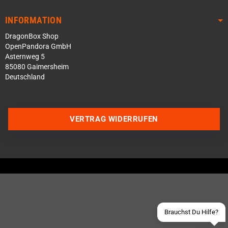
INFORMATION
DragonBox Shop
OpenPandora GmbH
Asternweg 5
85080 Gaimersheim
Deutschland
Über WhatsApp schreiben
VERTRAG WIDERRUFEN
Über Telegram schreiben
Discord Server beitreten
Facebook Messenger
Schick uns eine eMail
Brauchst Du Hilfe?