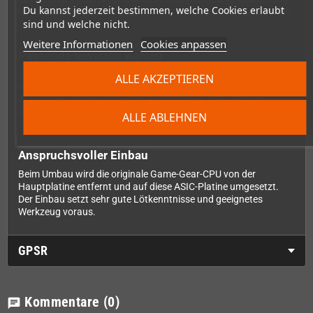
Du kannst jederzeit bestimmen, welche Cookies erlaubt
ist für Game-Gear-Mainboards der 2-ASIC-Revision vorgesehen.
sind und welche nicht.
Weitere Informationen
Cookies anpassen
Passende Revision wählen
Game Gear gibt es als 1-ASIC- und 2-ASIC-Ausführung. Du
ALLE AKZEPTIEREN
benötigst zwingend die Platine, die zu Deinem Mainboard passt.
Zusammen decken die beiden angebotenen ASIC-Platinen
sämtliche Game-Gear-Mainboardrevisionen ab.
ALLE ABLEHNEN
Anspruchsvoller Einbau
Beim Umbau wird die originale Game-Gear-CPU von der
Hauptplatine entfernt und auf diese ASIC-Platine umgesetzt.
Der Einbau setzt sehr gute Lötkenntnisse und geeignetes
Werkzeug voraus.
GPSR
Kommentare
(0)
chat