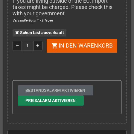
If you are living outside of the EU, import
taxes might be charged. Please check this
with your government
Versandfertig in 1 - 2 Tagen
Schon fast ausverkauft
notifications_active
IN DEN WARENKORB
shopping_cart
remove
add
BESTANDSALARM AKTIVIEREN
PREISALARM AKTIVIEREN