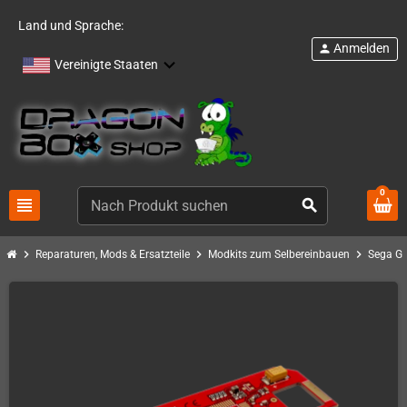
Land und Sprache:
Anmelden
person
Vereinigte Staaten
0
view_headline
search
chevron_right
chevron_right
chevron_right
Reparaturen, Mods & Ersatzteile
Modkits zum Selbereinbauen
Sega G