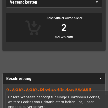
Versandkosten
Dieser Artikel wurde bisher
2
mal verkauft!
Beschreibung
2-ASIC-ASIC-Platine für den McWill
Game-Gear-FullMod
Unsere Webseite benötigt für einige Funktionen Cookies,
weitere Cookies von Drittanbietern helfen uns, unser
Diese Platine ist kein eigenständiges Modkit, sondern ein
Angebot zu verbessern.
notwendiges Bauteil für den McWill FullMod. Diese Ausführung