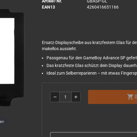
Artikel-Nr.
GBASP-GL
EAN13
4260416651166
Ersatz-Displayscheibe aus kratzfestem Glas für 
makellos aussieht.
Passgenau für den GameBoy Advance SP gefertigt,
Das kratzfeste Glas schützt dein Display dauer
Ideal zum Selberreparieren – mit etwas Fingers
shopping_cart
remove
add
men