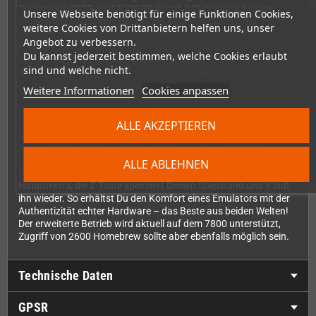
Spielen von 7800- und 2600-Titeln mit 2 Buttons und einem
Unsere Webseite benötigt für einige Funktionen Cookies,
ergonomischen Controller. Der echte Clou ist jedoch der
weitere Cookies von Drittanbietern helfen uns, unser
erweiterte Modus: Bei entsprechend programmierter Software
Angebot zu verbessern.
kann der 7800 alle Tasten Deines Controllers auslesen und so
Du kannst jederzeit bestimmen, welche Cookies erlaubt
völlig neue Steuerungsmöglichkeiten bieten. Damit werden
sind und welche nicht.
selbst Homebrew-Entwicklungen noch vielseitiger!
Weitere Informationen
Cookies anpassen
Perfekte Kombination mit dem 7800 GameDrive
ALLE AKZEPTIEREN
In Verbindung mit dem 7800 GameDrive wird der Mega7800
zum ultimativen Retro-Gaming-Werkzeug. Die MegaDrive-
Controller ermöglichen dann eine besonders komfortable
ALLE ABLEHNEN
Bedienung: Mit der START-Taste gelangst Du direkt ins
Hauptmenü, die Z-Taste speichert Deinen Spielstand und Y lädt
ihn wieder. So erhältst Du den Komfort eines Emulators mit der
Authentizität echter Hardware – das Beste aus beiden Welten!
Der erweiterte Betrieb wird aktuell auf dem 7800 unterstützt,
Zugriff von 2600 Homebrew sollte aber ebenfalls möglich sein.
Technische Daten
GPSR