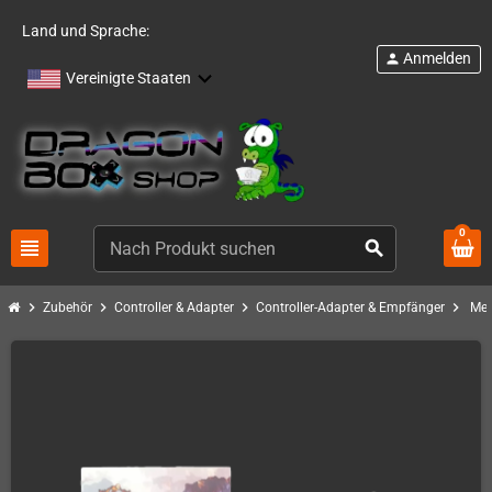
Land und Sprache:
Anmelden
person
Vereinigte Staaten
0
view_headline
search
chevron_right
chevron_right
chevron_right
chevron_right
Zubehör
Controller & Adapter
Controller-Adapter & Empfänger
Meg