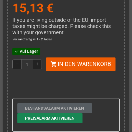
15,13 €
If you are living outside of the EU, import
taxes might be charged. Please check this
with your government
Versandfertig in 1 - 2 Tagen
Auf Lager
check
IN DEN WARENKORB
shopping_cart
remove
add
BESTANDSALARM AKTIVIEREN
PREISALARM AKTIVIEREN