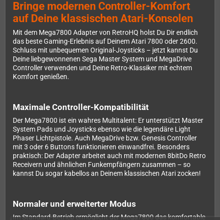
Bringe modernen Controller-Komfort
auf Deine klassischen Atari-Konsolen
Mit dem Mega7800 Adapter von RetroHQ holst Du Dir endlich
das beste Gaming-Erlebnis auf Deinem Atari 7800 oder 2600.
Schluss mit unbequemen Original-Joysticks – jetzt kannst Du
Deine liebgewonnenen Sega Master System und MegaDrive
Controller verwenden und Deine Retro-Klassiker mit echtem
Komfort genießen.
Maximale Controller-Kompatibilität
Der Mega7800 ist ein wahres Multitalent: Er unterstützt Master
System Pads und Joysticks ebenso wie die legendäre Light
Phaser Lichtpistole. Auch MegaDrive bzw. Genesis Controller
mit 3 oder 6 Buttons funktionieren einwandfrei. Besonders
praktisch: Der Adapter arbeitet auch mit modernen 8bitDo Retro
Receivern und ähnlichen Funkempfängern zusammen – so
kannst Du sogar kabellos an Deinem klassischen Atari zocken!
Normaler und erweiterter Modus
Im Standard-Betrieb ermöglicht der Mega7800 das komfortable