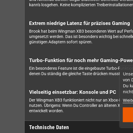
kann's losgehen. Keine komplizierten Treiberinstallatione
Extrem niedrige Latenz für präzises Gaming
Brook hat beim Wingman XB3 besonderen Wert auf Perfor
umgesetzt werden. Das ist besonders wichtig bei schnelle
günstigen Adaptern sofort spüren.
Turbo-Funktion für noch mehr Gaming-Powe
Ein besonderes Feature ist die eingebaute Turbo-Funktion
Unse
denen Du ständig die gleiche Taste drücken musst. Ob be
von 
Du k
nicht
Vielseitig einsetzbar: Konsole und PC
Weit
Der Wingman XB3 funktioniert nicht nur an Xbox-Konsol
nutzen. Übrigens: Wenn Du Controller an älteren Xbox- 
entwickelt worden.
Technische Daten