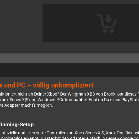
x und PC – völlig unkompliziert
funktioniert nicht an Deiner Xbox? Der Wingman XB3 von Brook löst dieses
Xbox Series X|S und Windows-PCs kompatibel. Egal ob Du einen PlayStatio
ere Adapter macht's möglich.
n Gaming-Setup
ffizielle und lizenzierte Controller von Xbox Series X|S, Xbox One (inklusi
problemlos erkannt. Du steckst den Adapter einfach in Deine Konsole od