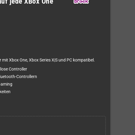
auf jede XBox One
 mit Xbox One, Xbox Series X|S und PC kompatibel.
ose Controller
luetooth-Controllern
 Gaming
keiten