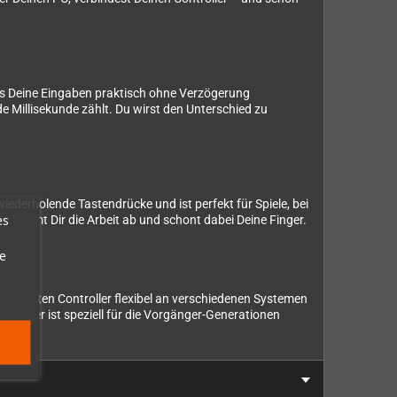
ss Deine Eingaben praktisch ohne Verzögerung
e Millisekunde zählt. Du wirst den Unterschied zu
iederholende Tastendrücke und ist perfekt für Spiele, bei
es
 nimmt Dir die Arbeit ab und schont dabei Deine Finger.
e
orzugten Controller flexibel an verschiedenen Systemen
n – er ist speziell für die Vorgänger-Generationen