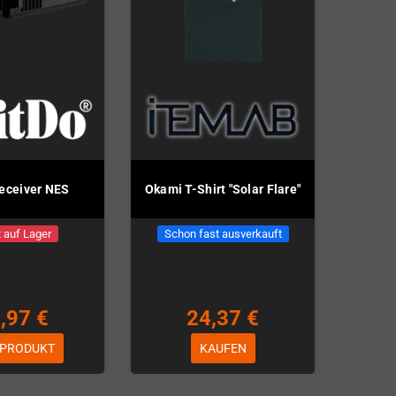
eceiver NES
Okami T-Shirt "Solar Flare"
 auf Lager
Schon fast ausverkauft
,97 €
24,37 €
 PRODUKT
KAUFEN