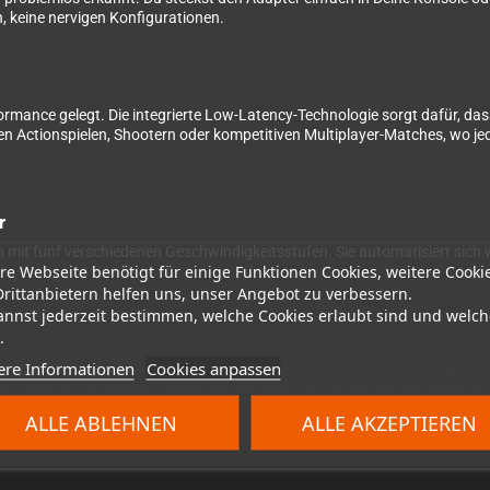
n, keine nervigen Konfigurationen.
mance gelegt. Die integrierte Low-Latency-Technologie sorgt dafür, da
n Actionspielen, Shootern oder kompetitiven Multiplayer-Matches, wo jed
r
 mit fünf verschiedenen Geschwindigkeitsstufen. Sie automatisiert sich w
re Webseite benötigt für einige Funktionen Cookies, weitere Cooki
im Farmen in RPGs oder beim Dauerfeuer in Shootern – die Turbo-Funktion
Drittanbietern helfen uns, unser Angebot zu verbessern.
annst jederzeit bestimmen, welche Cookies erlaubt sind und welch
.
ere Informationen
Cookies anpassen
en, sondern auch an jedem Windows-PC über USB. So kannst Du Deine bev
oder Xbox 360-Konsolen verwenden möchtest, schau Dir den Wingman XB2 a
ALLE ABLEHNEN
ALLE AKZEPTIEREN