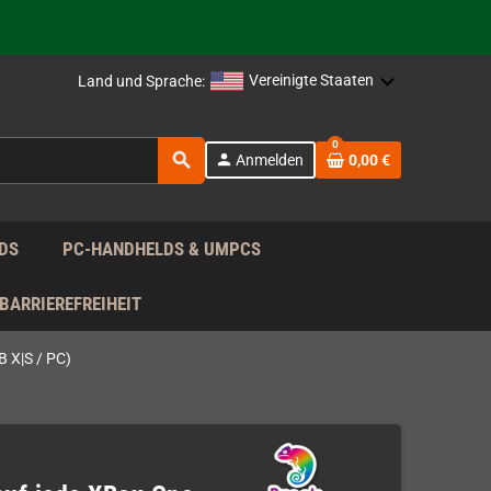
rag nach!
Vereinigte Staaten
Land und Sprache:
rag nach!
0
search
person
Anmelden
0,00 €
rag nach!
DS
PC-HANDHELDS & UMPCS
BARRIEREFREIHEIT
 X|S / PC)