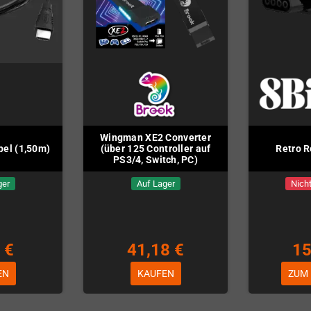
Wingman XE2 Converter
el (1,50m)
(über 125 Controller auf
Retro R
PS3/4, Switch, PC)
ger
Auf Lager
Nicht
 €
41,18 €
15
EN
KAUFEN
ZUM