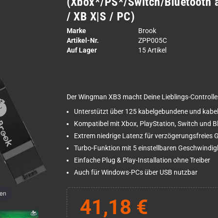
(Xbox*/PS*/Switch/Bluetooth 
/ XB X|S / PC)
Marke
Brook
Artikel-Nr.
ZPP005C
Auf Lager
15 Artikel
Der Wingman XB3 macht Deine Lieblings-Controller
Unterstützt über 125 kabelgebundene und kabell
Kompatibel mit Xbox, PlayStation, Switch und B
Extrem niedrige Latenz für verzögerungsfreies
Turbo-Funktion mit 5 einstellbaren Geschwindig
Einfache Plug & Play-Installation ohne Treiber
Auch für Windows-PCs über USB nutzbar
men
41,18 €