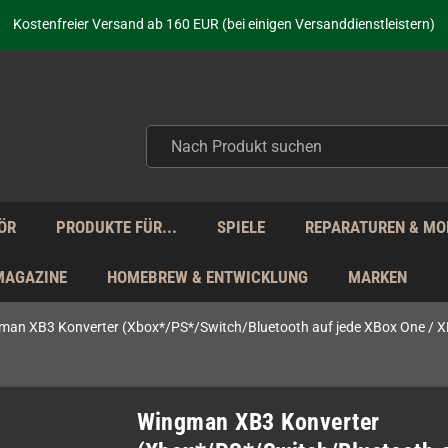
aufen nicht nur - wir KENNEN unsere Produkte. Du brauchst Hilfe? Dann f
Kostenfreier Versand ab 160 EUR (bei einigen Versanddienstleistern)
Seit über 20 Jahren Deine Anlaufstelle für neue Retro-Hardware!
Täglicher Versand Mo - Fr aus Deutschland - zollfrei innerhalb der EU!
aufen nicht nur - wir KENNEN unsere Produkte. Du brauchst Hilfe? Dann f
Kostenfreier Versand ab 160 EUR (bei einigen Versanddienstleistern)
Seit über 20 Jahren Deine Anlaufstelle für neue Retro-Hardware!
Täglicher Versand Mo - Fr aus Deutschland - zollfrei innerhalb der EU!
aufen nicht nur - wir KENNEN unsere Produkte. Du brauchst Hilfe? Dann f
ÖR
PRODUKTE FÜR...
SPIELE
REPARATUREN & MO
MAGAZINE
HOMEBREW & ENTWICKLUNG
MARKEN
man XB3 Konverter (Xbox*/PS*/Switch/Bluetooth auf jede XBox One / XB
Wingman XB3 Konverter