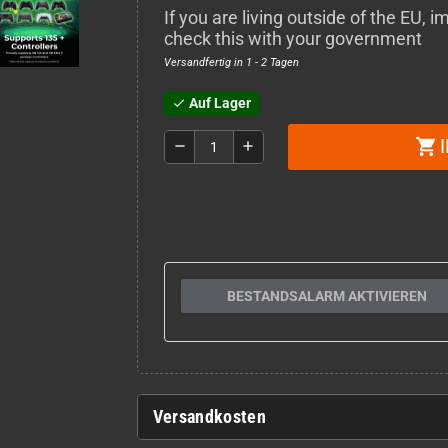
If you are living outside of the EU,
check this with your government
Versandfertig in 1 - 2 Tagen
Auf Lager
check
shopping_cart
remove
add
BESTANDSALARM AKTIVIEREN
Versandkosten