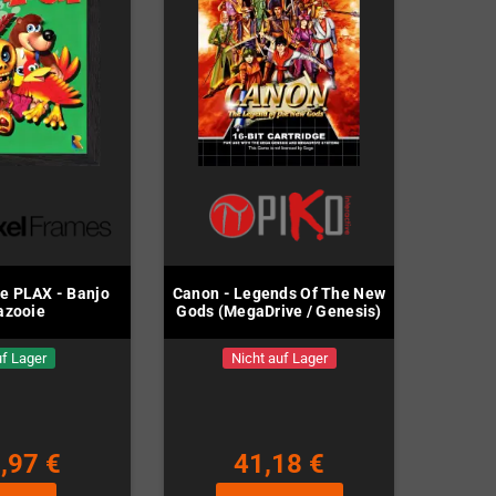
e PLAX - Banjo
Canon - Legends Of The New
azooie
Gods (MegaDrive / Genesis)
f Lager
Nicht auf Lager
,97 €
41,18 €