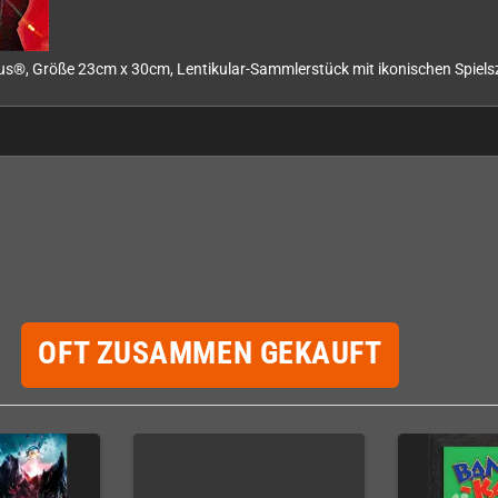
on Atlus®, Größe 23cm x 30cm, Lentikular-Sammlerstück mit ikonischen Spi
OFT ZUSAMMEN GEKAUFT