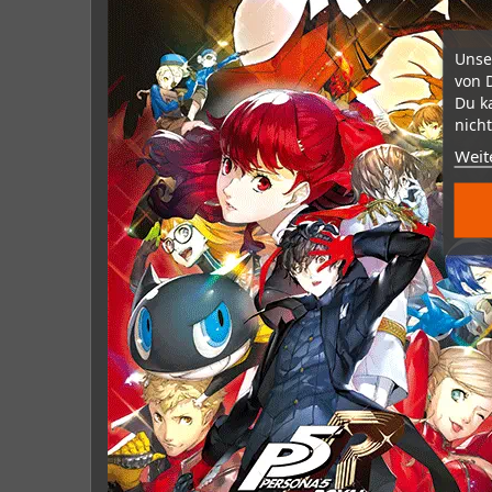
Unse
von 
Du k
nicht
Weit