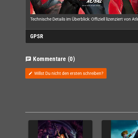
Technische Details im Überblick: Offiziell lizenziert v
GPSR
Kommentare
(0)
chat
Willst Du nicht den ersten schreiben?
edit