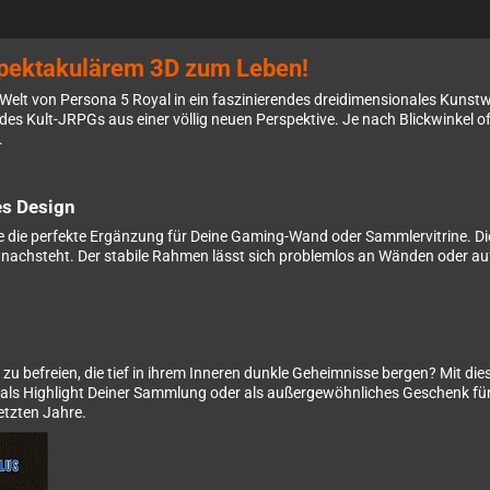
spektakulärem 3D zum Leben!
lle Welt von Persona 5 Royal in ein faszinierendes dreidimensionales Kuns
s Kult-JRPGs aus einer völlig neuen Perspektive. Je nach Blickwinkel o
.
es Design
 die perfekte Ergänzung für Deine Gaming-Wand oder Sammlervitrine. Die 
ts nachsteht. Der stabile Rahmen lässt sich problemlos an Wänden oder a
n zu befreien, die tief in ihrem Inneren dunkle Geheimnisse bergen? Mit 
als Highlight Deiner Sammlung oder als außergewöhnliches Geschenk für
letzten Jahre.