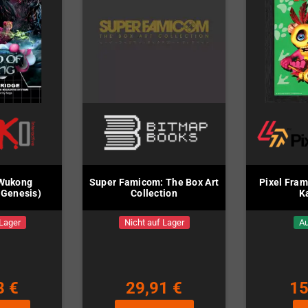
 Wukong
Super Famicom: The Box Art
Pixel Fram
 Genesis)
Collection
K
 Lager
Nicht auf Lager
Au
8 €
29,91 €
15