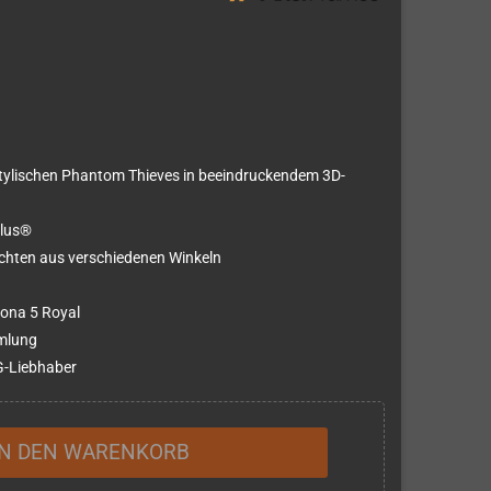
stylischen Phantom Thieves in beeindruckendem 3D-
tlus®
chten aus verschiedenen Winkeln
sona 5 Royal
mlung
G-Liebhaber
IN DEN WARENKORB