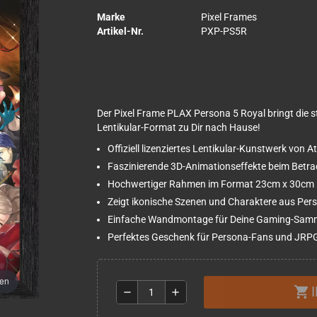
Marke
Pixel Frames
Artikel-Nr.
PXP-PS5R
Der Pixel Frame PLAX Persona 5 Royal bringt die 
Lentikular-Format zu Dir nach Hause!
Offiziell lizenziertes Lentikular-Kunstwerk von A
Faszinierende 3D-Animationseffekte beim Betra
Hochwertiger Rahmen im Format 23cm x 30cm
Zeigt ikonische Szenen und Charaktere aus Per
Einfache Wandmontage für Deine Gaming-Sam
Perfektes Geschenk für Persona-Fans und JRP
men
shopping_cart
remove
add