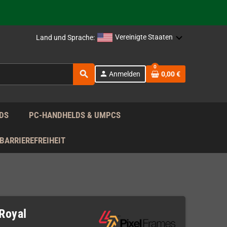
rag nach!
Vereinigte Staaten
Land und Sprache:
rag nach!
0
search
person
Anmelden
0,00 €
rag nach!
DS
PC-HANDHELDS & UMPCS
BARRIEREFREIHEIT
Royal