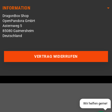
INFORMATION
DragonBox Shop
OpenPandora GmbH
Asternweg 5
85080 Gaimersheim
Deutschland
Über WhatsApp schreiben
VERTRAG WIDERRUFEN
Über Telegram schreiben
Discord Server beitreten
Facebook Messenger
Schick uns eine eMail
Wir helfen gerne!