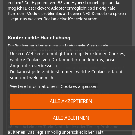
erleben? Der Hyperconvert 83 von Hyperkin macht genau das
möglich! Dieser clevere Adapter ermöglicht es dir, originale
Famicom-Module problemlos auf deiner NES-Konsole zu spielen
– egal aus welcher Region deine Konsole stammt.
Kinderleichte Handhabung
Die Bedienung könnte nicht einfacher sein: Stecke dein
Famicom-Modul einfach in den robusten Rahmen des
Unsere Webseite benötigt für einige Funktionen Cookies,
Hyperconvert 83, schiebe den Adapter dann in dein NES und
weitere Cookies von Drittanbietern helfen uns, unser
schon kann es losgehen. Kein kompliziertes Basteln, keine
Angebot zu verbessern.
aufwändigen Modifikationen – einfach einstecken und spielen!
Du kannst jederzeit bestimmen, welche Cookies erlaubt
sind und welche nicht.
Weitere Informationen
Cookies anpassen
Wichtige Hinweise zur Kompatibilität
Bei US-amerikanischen und japanischen NES-Konsolen
funktioniert der Adapter einwandfrei, da diese mit identischen
ALLE AKZEPTIEREN
NTSC-Timings (60Hz) arbeiten. Bei europäischen PAL-Konsolen
gibt es jedoch eine wichtige Einschränkung: Nicht alle NTSC-
Spiele sind mit den 50Hz europäischer Systeme vollständig
ALLE ABLEHNEN
kompatibel. Während die meisten Spiele grundsätzlich starten,
können bei einigen Titeln Grafikfehler oder Timing-Probleme
auftreten. Das liegt am völlig unterschiedlichen Takt