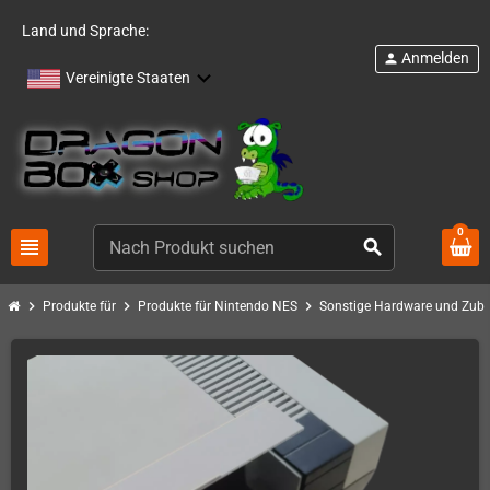
Land und Sprache:
Anmelden
person
Vereinigte Staaten
0
view_headline
search
chevron_right
chevron_right
chevron_right
Produkte für
Produkte für Nintendo NES
Sonstige Hardware und Zub