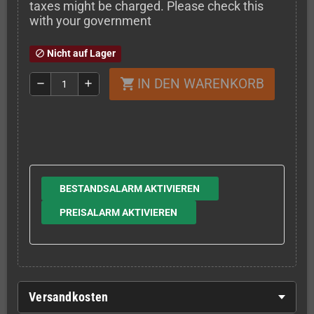
taxes might be charged. Please check this
with your government
Nicht auf Lager
block
IN DEN WARENKORB
shopping_cart
remove
add
BESTANDSALARM AKTIVIEREN
PREISALARM AKTIVIEREN
Versandkosten