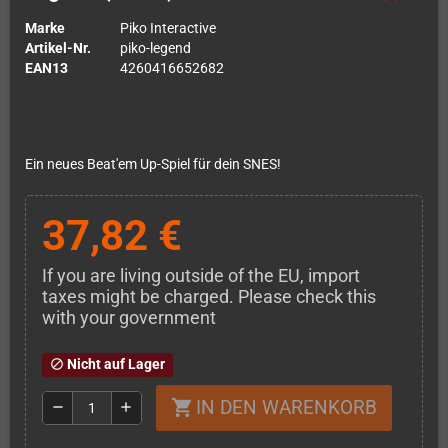
Marke
Piko Interactive
Artikel-Nr.
piko-legend
EAN13
4260416652682
Ein neues Beat'em Up-Spiel für dein SNES!
37,82 €
If you are living outside of the EU, import
taxes might be charged. Please check this
with your government
Nicht auf Lager
block
IN DEN WARENKORB
shopping_cart
remove
add