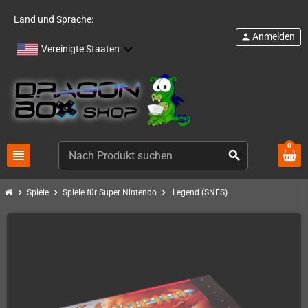
Land und Sprache:
Anmelden
person
Vereinigte Staaten
0
view_headline
search
chevron_right
chevron_right
chevron_right
Spiele
Spiele für Super Nintendo
Legend (SNES)