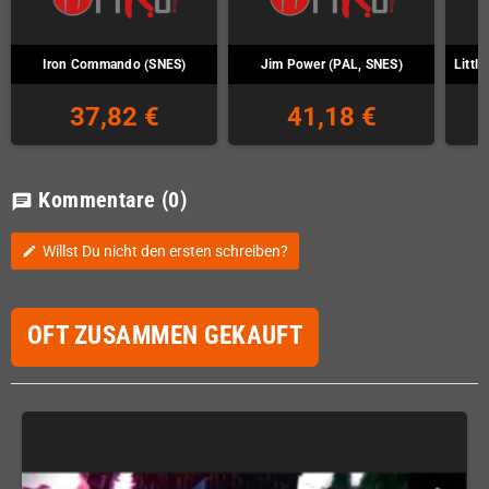
Iron Commando (SNES)
Jim Power (PAL, SNES)
Littl
37,82 €
41,18 €
Kommentare
(0)
chat
Willst Du nicht den ersten schreiben?
edit
OFT ZUSAMMEN GEKAUFT