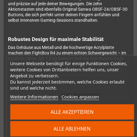
und präzise auf jede deiner Bewegungen. Die zehn
Aktionstasten sind ebenfalls Original Sanwa OBSF-24/OBSF-30
Buttons, die sich perfekt unter deinen Fingern anfühlen und
selbst intensiven Gaming-Sessions standhalten.
Robustes Design für maximale Stabilität
Das Gehäuse aus Metall und die hochwertige Acrylplatte
machen den FightBox R4 zu einem echten Schwergewicht – im
positiven Sinne. Mit 1,3 kg Gewicht und vier Anti-Rutsch-Pads
Unsere Webseite benötigt für einige Funktionen Cookies,
an der Unterseite bleibt der Stick genau dort, wo er hingehört,
weitere Cookies von Drittanbietern helfen uns, unser
auch wenn es in hitzigen Kämpfen wild zugeht. Die 25x20cm
große Spielfläche bietet dir ausreichend Platz für präzise
Angebot zu verbessern.
Eingaben.
Du kannst jederzeit bestimmen, welche Cookies erlaubt
sind und welche nicht.
Weitere Informationen
Cookies anpassen
Vielseitige Kompatibilität
Dank des 2,5m langen Kabels mit USB- und PSX-Anschluss
ALLE AKZEPTIEREN
kannst du den FightBox R4 problemlos an deiner PlayStation 1,
PS2, PS3 oder am PC nutzen. Einfach anschließen und loslegen
– Plug & Play macht's möglich, ohne nervige Treiberinstallation.
ALLE ABLEHNEN