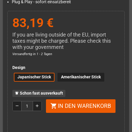
Plug & Play - sofort einsatzbereit
83,19 €
If you are living outside of the EU, import
taxes might be charged. Please check this
with your government
Versandfertig in 1 - 2 Tagen
Design
Japanischer Stick
Amerikanischer Stick
Schon fast ausverkauft
notifications_active
IN DEN WARENKORB
shopping_cart
remove
add