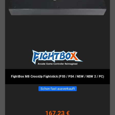
FightBox M8 CrossUp Fightstick (PS5 / PS4 / NSW / NSW 2 / PC)
Schon fast ausverkauft
167,23 €