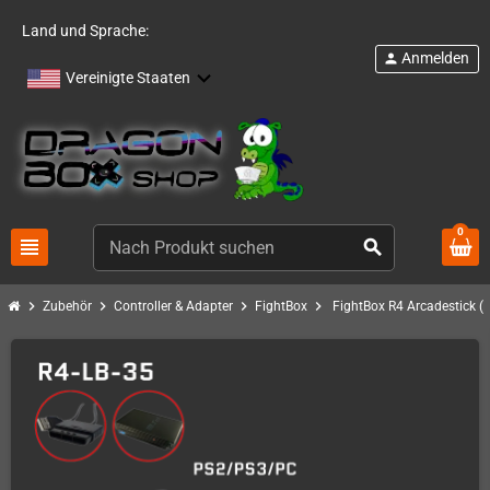
Land und Sprache:
Anmelden
person
Vereinigte Staaten
0
view_headline
search
chevron_right
chevron_right
chevron_right
chevron_right
Zubehör
Controller & Adapter
FightBox
FightBox R4 Arcadestick (