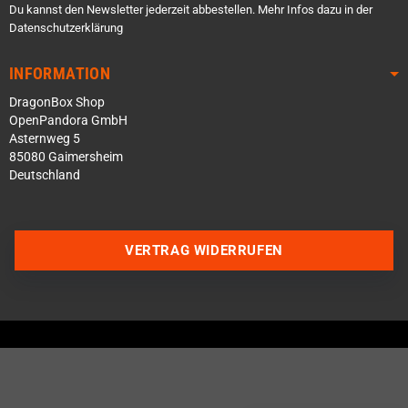
Du kannst den Newsletter jederzeit abbestellen. Mehr Infos dazu in der
Datenschutzerklärung
INFORMATION
DragonBox Shop
OpenPandora GmbH
Asternweg 5
85080 Gaimersheim
Deutschland
VERTRAG WIDERRUFEN
Über WhatsApp schreiben
Über Telegram schreiben
Discord Server beitreten
Facebook Messenger