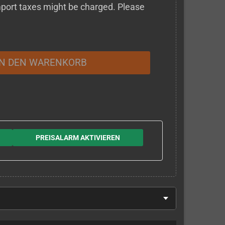
 import taxes might be charged. Please
IN DEN WARENKORB
PREISALARM AKTIVIEREN