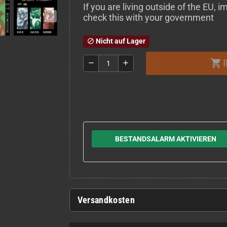
If you are living outside of the EU,
check this with your government
Nicht auf Lager
block
shopping_cart
remove
add
BESTANDSALARM AKTIVIEREN
Versandkosten