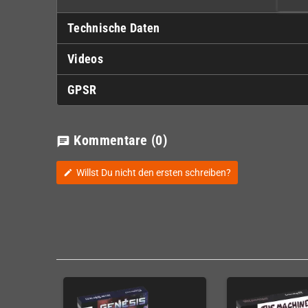
Technische Daten
Videos
GPSR
Kommentare
(0)
chat
Willst Du nicht den ersten schreiben?
edit