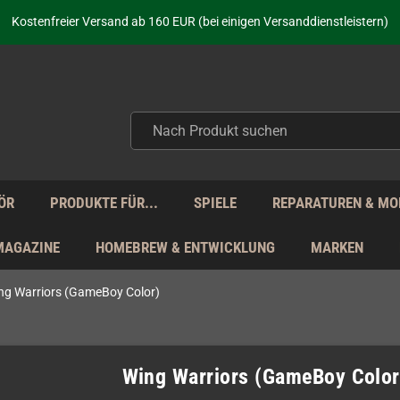
aufen nicht nur - wir KENNEN unsere Produkte. Du brauchst Hilfe? Dann f
Kostenfreier Versand ab 160 EUR (bei einigen Versanddienstleistern)
Seit über 20 Jahren Deine Anlaufstelle für neue Retro-Hardware!
Täglicher Versand Mo - Fr aus Deutschland - zollfrei innerhalb der EU!
aufen nicht nur - wir KENNEN unsere Produkte. Du brauchst Hilfe? Dann f
Kostenfreier Versand ab 160 EUR (bei einigen Versanddienstleistern)
Seit über 20 Jahren Deine Anlaufstelle für neue Retro-Hardware!
Täglicher Versand Mo - Fr aus Deutschland - zollfrei innerhalb der EU!
aufen nicht nur - wir KENNEN unsere Produkte. Du brauchst Hilfe? Dann f
ÖR
PRODUKTE FÜR...
SPIELE
REPARATUREN & MO
MAGAZINE
HOMEBREW & ENTWICKLUNG
MARKEN
ng Warriors (GameBoy Color)
Wing Warriors (GameBoy Color