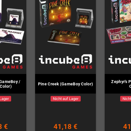
(GameBoy /
Zephyr's 
Pine Creek (GameBoy Color)
Color)
 Lager
Nicht auf Lager
Nicht
8 €
41,18 €
41