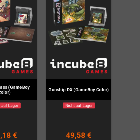
Pass (GameBoy
Gunship DX (GameBoy Color)
Color)
 auf Lager
Nicht auf Lager
,18 €
49,58 €