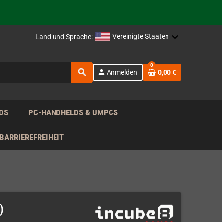
rag nach!
Vereinigte Staaten
Land und Sprache:
rag nach!
0
search
person
Anmelden
0,00 €
rag nach!
DS
PC-HANDHELDS & UMPCS
BARRIEREFREIHEIT
)