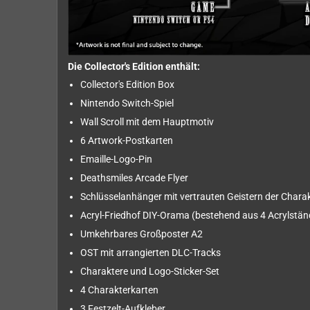
Die Collector's Edition enthält:
Collector's Edition Box
Nintendo Switch-Spiel
Wall Scroll mit dem Hauptmotiv
6 Artwork-Postkarten
Emaille-Logo-Pin
Deathsmiles Arcade Flyer
Schlüsselanhänger mit vertrauten Geistern der Chara
Acryl-Friedhof DIY-Orama (bestehend aus 4 Acrylstän
Umkehrbares Großposter A2
OST mit arrangierten DLC-Tracks
Charaktere und Logo-Sticker-Set
4 Charakterkarten
3 Festzelt-Aufkleber