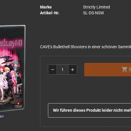
Marke
Strictly Limited
Artikel-Nr.
SL-DS-NSW
CAVE's Bullethell Shooters in einer schönen Samm
shopping_cart
remove
add
Wir führen dieses Produkt leider nicht meh
men