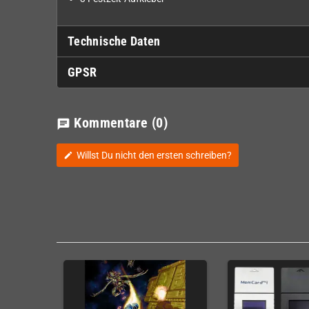
Technische Daten
GPSR
Kommentare
(0)
chat
Willst Du nicht den ersten schreiben?
edit