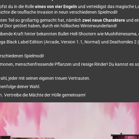
fst du in die Rolle
eines von vier Engeln
und verteidigst das magische Lan
hte die teuflische Invasion in neun verschiedenen Spielmodi!
ten Teil so großartig gemacht hat, nämlich
zwei neue Charaktere
und ein
af Dior getötet haben, durch ein höllisches Winterwunderland!
treibende Kraft hinter bekannten Bullet-Hell-Shootern wie Mushihimesama
ga Black Label Edition (Arcade, Version 1.1, Normal) und Deathsmiles 2 (
erschiedenen Spielmodi!
Dämonen, menschenfressende Pflanzen und riesige Rinder! Du kannst e
ahl, jeder mit seinen eigenen treuen Vertrauten.
henfolge deiner Wahl.
rn. Vertreibe die Mächte der Hölle gemeinsam!