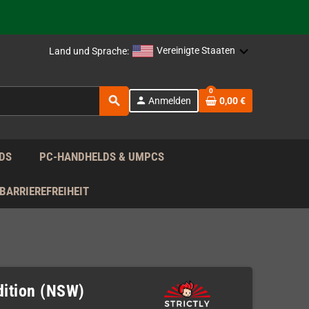
rag nach!
Vereinigte Staaten
Land und Sprache:
rag nach!
0
search
person
Anmelden
0,00 €
rag nach!
DS
PC-HANDHELDS & UMPCS
BARRIEREFREIHEIT
Edition (NSW)