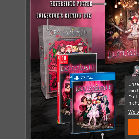
Unse
von 
Du k
nicht
Weit