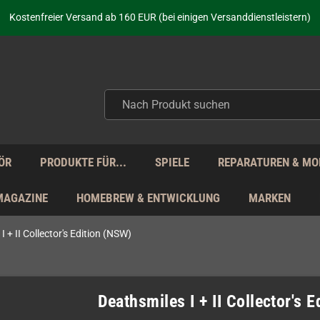
aufen nicht nur - wir KENNEN unsere Produkte. Du brauchst Hilfe? Dann f
Kostenfreier Versand ab 160 EUR (bei einigen Versanddienstleistern)
Seit über 20 Jahren Deine Anlaufstelle für neue Retro-Hardware!
Täglicher Versand Mo - Fr aus Deutschland - zollfrei innerhalb der EU!
aufen nicht nur - wir KENNEN unsere Produkte. Du brauchst Hilfe? Dann f
Kostenfreier Versand ab 160 EUR (bei einigen Versanddienstleistern)
Seit über 20 Jahren Deine Anlaufstelle für neue Retro-Hardware!
Täglicher Versand Mo - Fr aus Deutschland - zollfrei innerhalb der EU!
aufen nicht nur - wir KENNEN unsere Produkte. Du brauchst Hilfe? Dann f
ÖR
PRODUKTE FÜR...
SPIELE
REPARATUREN & MO
MAGAZINE
HOMEBREW & ENTWICKLUNG
MARKEN
I + II Collector's Edition (NSW)
Deathsmiles I + II Collector's 