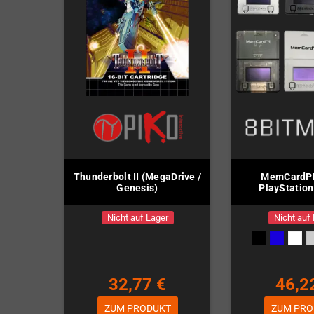
Thunderbolt II (MegaDrive /
MemCardPR
Genesis)
PlayStation
Nicht auf Lager
Nicht auf
32,77 €
46,2
ZUM PRODUKT
ZUM PRO