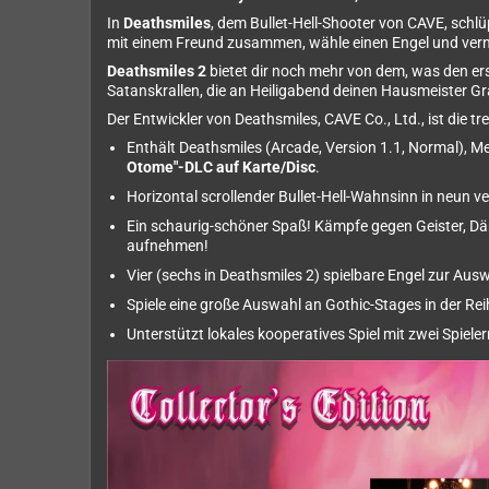
In
Deathsmiles
, dem Bullet-Hell-Shooter von CAVE, schlüp
mit einem Freund zusammen, wähle einen Engel und vernic
Deathsmiles 2
bietet dir noch mehr von dem, was den ers
Satanskrallen, die an Heiligabend deinen Hausmeister Gr
Der Entwickler von Deathsmiles, CAVE Co., Ltd., ist die 
Enthält Deathsmiles (Arcade, Version 1.1, Normal), Me
Otome"-DLC auf Karte/Disc
.
Horizontal scrollender Bullet-Hell-Wahnsinn in neun v
Ein schaurig-schöner Spaß! Kämpfe gegen Geister, 
aufnehmen!
Vier (sechs in Deathsmiles 2) spielbare Engel zur Ausw
Spiele eine große Auswahl an Gothic-Stages in der Rei
Unterstützt lokales kooperatives Spiel mit zwei Spiele