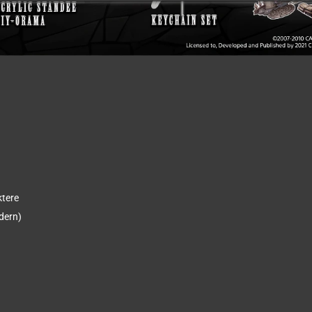
ktere
dern)