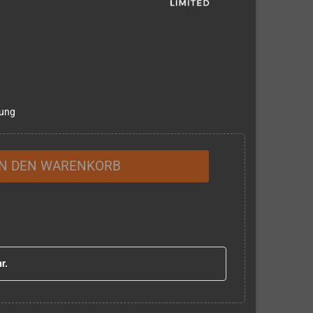
lung
IN DEN WARENKORB
r.