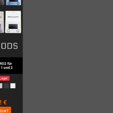
O2 für
 1 und 2
 Lager
2 €
DUKT