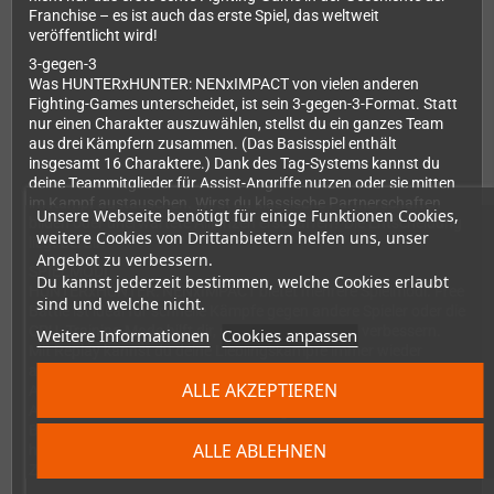
Franchise – es ist auch das erste Spiel, das weltweit
veröffentlicht wird!
3-gegen-3
Was HUNTERxHUNTER: NENxIMPACT von vielen anderen
Fighting-Games unterscheidet, ist sein 3-gegen-3-Format. Statt
nur einen Charakter auszuwählen, stellst du ein ganzes Team
aus drei Kämpfern zusammen. (Das Basisspiel enthält
insgesamt 16 Charaktere.) Dank des Tag-Systems kannst du
deine Teammitglieder für Assist-Angriffe nutzen oder sie mitten
im Kampf austauschen. Wirst du klassische Partnerschaften
Unsere Webseite benötigt für einige Funktionen Cookies,
bilden oder unerwartete Allianzen erschaffen? Die Entscheidung
weitere Cookies von Drittanbietern helfen uns, unser
liegt bei dir!
Angebot zu verbessern.
SPIELMODI
Du kannst jederzeit bestimmen, welche Cookies erlaubt
HUNTERxHUNTER: NENxIMPACT bietet mehrere Spielmodi. Free
sind und welche nicht.
Battle ist ideal für schnelle Kämpfe gegen andere Spieler oder die
CPU. Training Mode hilft dir, deine Fähigkeiten zu verbessern.
Weitere Informationen
Cookies anpassen
Mit Replay kannst du deine Lieblingskämpfe immer wieder
anschauen. Story Mode lässt dich ikonische Momente aus dem
ALLE AKZEPTIEREN
Anime von 2011 erneut erleben. Herausforderungen wie Sky
Arena oder Combo Trial bieten ständig neue Ziele und
Belohnungen. Und wenn du bereit bist, tritt online gegen
ALLE ABLEHNEN
herausragende Gegner aus der ganzen Welt an. Hast du das
Zeug dazu, der Beste zu werden?