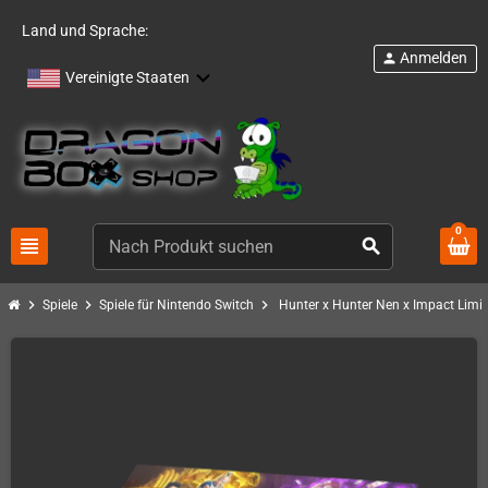
Land und Sprache:
Anmelden
person
Vereinigte Staaten
0
view_headline
search
chevron_right
chevron_right
chevron_right
Spiele
Spiele für Nintendo Switch
Hunter x Hunter Nen x Impact Limi