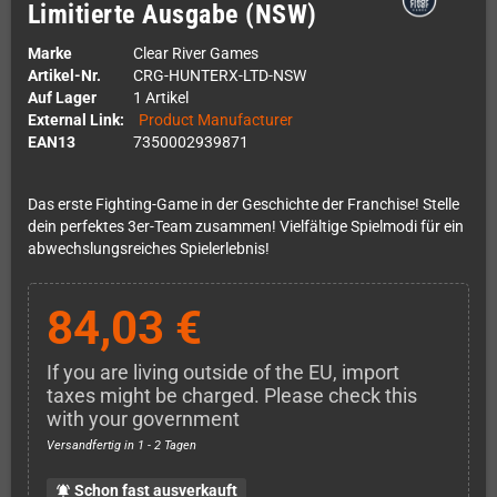
Limitierte Ausgabe (NSW)
Marke
Clear River Games
Artikel-Nr.
CRG-HUNTERX-LTD-NSW
Auf Lager
1 Artikel
External Link:
Product Manufacturer
EAN13
7350002939871
Das erste Fighting-Game in der Geschichte der Franchise! Stelle
dein perfektes 3er-Team zusammen! Vielfältige Spielmodi für ein
abwechslungsreiches Spielerlebnis!
84,03 €
If you are living outside of the EU, import
taxes might be charged. Please check this
with your government
Versandfertig in 1 - 2 Tagen
Schon fast ausverkauft
notifications_active