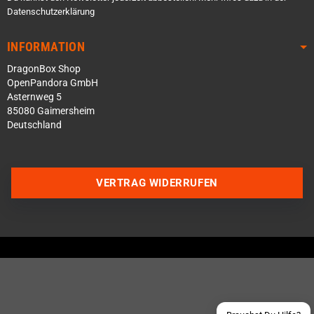
Datenschutzerklärung
INFORMATION
DragonBox Shop
OpenPandora GmbH
Asternweg 5
85080 Gaimersheim
Deutschland
Über WhatsApp schreiben
VERTRAG WIDERRUFEN
Über Telegram schreiben
Discord Server beitreten
Facebook Messenger
Schick uns eine eMail