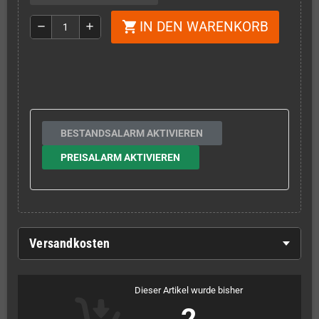
IN DEN WARENKORB
shopping_cart
remove
add
BESTANDSALARM AKTIVIEREN
PREISALARM AKTIVIEREN
Versandkosten
Dieser Artikel wurde bisher