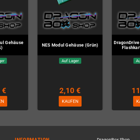
ul Gehäuse
DragonDrive
NES Modul Gehäuse (Grün)
ß)
Flashkar
ger
Auf Lager
Au
 €
2,10 €
11
EN
KAUFEN
K
INFORMATION
DragonBox Shop