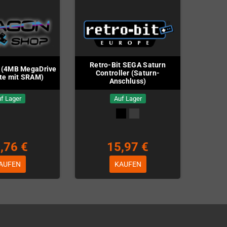
Retro-Bit SEGA Saturn
 (4MB MegaDrive
Controller (Saturn-
te mit SRAM)
Anschluss)
f Lager
Auf Lager
,76 €
15,97 €
AUFEN
KAUFEN