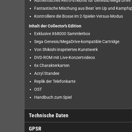
Authentisches Retro-Erlebnis für Genesis/Mega Drive
Fantastische Mischung aus Beat 'em Up und Kampfsp
Kontrolliere die Bosse im 2-Spieler-Versus-Modus
Inhalt der Collector's Edition
Exklusive X68000 Sammlerbox
Sega Genesis/MegaDrive-kompatible Cartridge
Von Shikishi inspiriertes Kunstwerk
DVD-ROM mit Live-Konzertvideos
6x Charakterkarten
Acryl Standee
Replik der Telefonkarte
OST
Handbuch zum Spiel
Technische Daten
GPSR