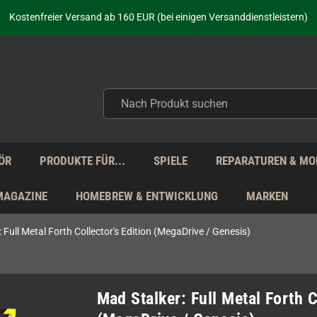
aufen nicht nur - wir KENNEN unsere Produkte. Du brauchst Hilfe? Dann f
Kostenfreier Versand ab 160 EUR (bei einigen Versanddienstleistern)
Seit über 20 Jahren Deine Anlaufstelle für neue Retro-Hardware!
Täglicher Versand Mo - Fr aus Deutschland - zollfrei innerhalb der EU!
aufen nicht nur - wir KENNEN unsere Produkte. Du brauchst Hilfe? Dann f
Kostenfreier Versand ab 160 EUR (bei einigen Versanddienstleistern)
Seit über 20 Jahren Deine Anlaufstelle für neue Retro-Hardware!
Täglicher Versand Mo - Fr aus Deutschland - zollfrei innerhalb der EU!
aufen nicht nur - wir KENNEN unsere Produkte. Du brauchst Hilfe? Dann f
ÖR
PRODUKTE FÜR...
SPIELE
REPARATUREN & MO
MAGAZINE
HOMEBREW & ENTWICKLUNG
MARKEN
 Full Metal Forth Collector's Edition (MegaDrive / Genesis)
Mad Stalker: Full Metal Forth C