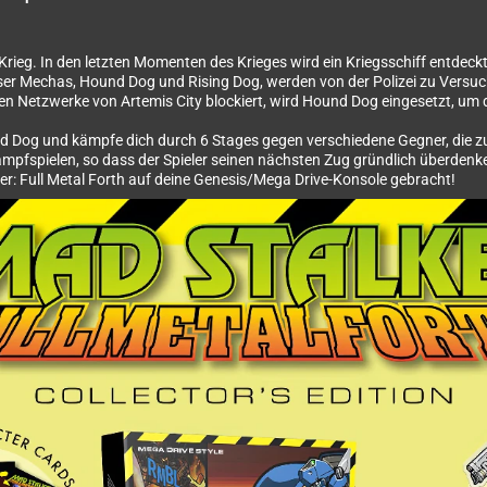
n Krieg. In den letzten Momenten des Krieges wird ein Kriegsschiff entde
ser Mechas, Hound Dog und Rising Dog, werden von der Polizei zu Versuch
en Netzwerke von Artemis City blockiert, wird Hound Dog eingesetzt, um 
 Dog und kämpfe dich durch 6 Stages gegen verschiedene Gegner, die zu
Kampfspielen, so dass der Spieler seinen nächsten Zug gründlich überd
ker: Full Metal Forth auf deine Genesis/Mega Drive-Konsole gebracht!