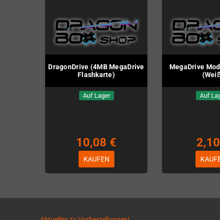
DragonDrive (4MB MegaDrive
MegaDrive Mod
Flashkarte)
(Wei
Auf Lager
Auf La
10,08 €
2,10
KAUFEN
KAUF
Aktuelles zu Vorbestellungen!