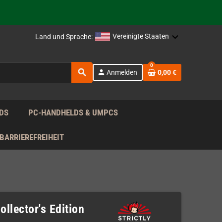
rag nach!
Vereinigte Staaten
Land und Sprache:
rag nach!
0
search
person
Anmelden
0,00 €
rag nach!
DS
PC-HANDHELDS & UMPCS
BARRIEREFREIHEIT
ollector's Edition