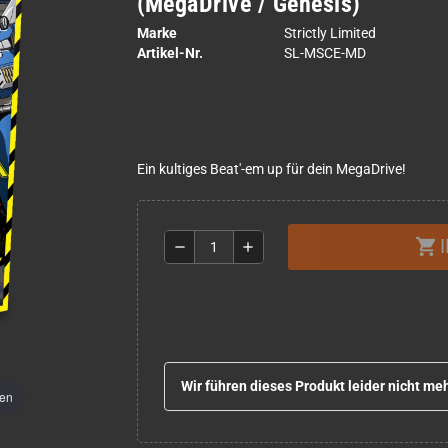
(MegaDrive / Genesis)
Marke
Strictly Limited
Artikel-Nr.
SL-MSCE-MD
Ein kultiges Beat'-em up für dein MegaDrive!
shopping_cart
remove
add
Wir führen dieses Produkt leider nicht meh
men