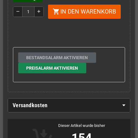
IN DEN WARENKORB
shopping_cart
remove
add
BESTANDSALARM AKTIVIEREN
PREISALARM AKTIVIEREN
Versandkosten
Dieser Artikel wurde bisher