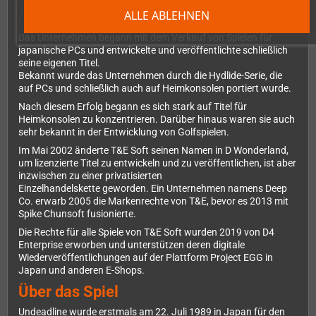
Yokoyama gegründet, wobei sich die Bedeutung später in "Tri &
ALLE ABLEHNEN
Exciting" und "Technology & Entertainment" änderte.
Das Unternehmen begann mit dem Verkauf von Spielen für
japanische PCs und entwickelte und veröffentlichte schließlich
seine eigenen Titel.
Bekannt wurde das Unternehmen durch die Hydlide-Serie, die
auf PCs und schließlich auch auf Heimkonsolen portiert wurde.
Nach diesem Erfolg begann es sich stark auf Titel für
Heimkonsolen zu konzentrieren. Darüber hinaus waren sie auch
sehr bekannt in der Entwicklung von Golfspielen.
Im Mai 2002 änderte T&E Soft seinen Namen in D Wonderland,
um lizenzierte Titel zu entwickeln und zu veröffentlichen, ist aber
inzwischen zu einer privatisierten
Einzelhandelskette geworden. Ein Unternehmen namens Deep
Co. erwarb 2005 die Markenrechte von T&E, bevor es 2013 mit
Spike Chunsoft fusionierte.
Die Rechte für alle Spiele von T&E Soft wurden 2019 von D4
Enterprise erworben und unterstützen deren digitale
Wiederveröffentlichungen auf der Plattform Project EGG in
Japan und anderen E-Shops.
Über das Spiel
Undeadline wurde erstmals am 22. Juli 1989 in Japan für den