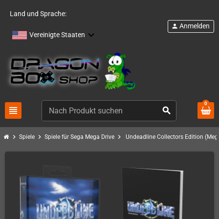
Land und Sprache:
Anmelden
person
Vereinigte Staaten
0
view_headline
search
chevron_right
chevron_right
chevron_right
Spiele
Spiele für Sega Mega Drive
Undeadline Collectors Edition (Meg