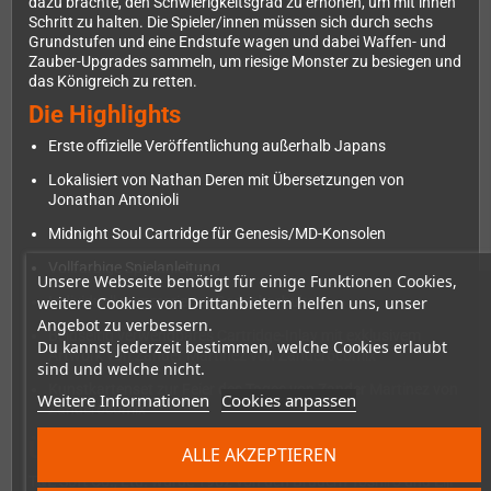
dazu brachte, den Schwierigkeitsgrad zu erhöhen, um mit ihnen
Schritt zu halten. Die Spieler/innen müssen sich durch sechs
Grundstufen und eine Endstufe wagen und dabei Waffen- und
Zauber-Upgrades sammeln, um riesige Monster zu besiegen und
das Königreich zu retten.
Die Highlights
Erste offizielle Veröffentlichung außerhalb Japans
Lokalisiert von Nathan Deren mit Übersetzungen von
Jonathan Antonioli
Midnight Soul Cartridge für Genesis/MD-Konsolen
Vollfarbige Spielanleitung
Unsere Webseite benötigt für einige Funktionen Cookies,
weitere Cookies von Drittanbietern helfen uns, unser
Individuell nummerierter Gedenkschuber
Angebot zu verbessern.
Beidseitig verwendbares Cartridge-Inlay mit exklusivem
Du kannst jederzeit bestimmen, welche Cookies erlaubt
Artwork von Zander Martinez von Zander6comix
sind und welche nicht.
Kunstkartenset zur Feier des Tages von Zander Martinez von
Weitere Informationen
Cookies anpassen
Zander6comix
Über die Entwickler
ALLE AKZEPTIEREN
T&E Soft Co., Ltd. wurde 1982 von den Brüdern Toshiro und Eiji