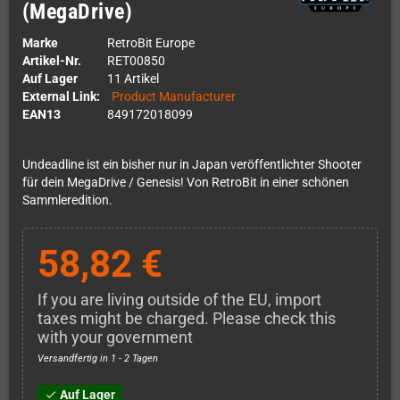
(MegaDrive)
Marke
RetroBit Europe
Artikel-Nr.
RET00850
Auf Lager
11 Artikel
External Link:
Product Manufacturer
EAN13
849172018099
Undeadline ist ein bisher nur in Japan veröffentlichter Shooter
für dein MegaDrive / Genesis! Von RetroBit in einer schönen
Sammleredition.
58,82 €
If you are living outside of the EU, import
taxes might be charged. Please check this
with your government
Versandfertig in 1 - 2 Tagen
Auf Lager
check