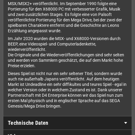
MSX/MSX2+ veröffentlicht. Im September 1990 folgte eine
Portierung für den X68000 PC mit verbesserter Grafik, Musik
und zwei zusätzlichen Stages. Es folgte eine von Palsoft
veröffentlichte Portierung für den Mega Drive, bei der zwei der
spielbaren Charaktere entfernt und die Geschichte an Leons
Erzählung angepasst wurde.
Im Jahr 2020 wurden die MSX- und X68000-Versionen durch
BEEP, eine Videospiel- und Computerladenkette,
wiederveröffentlicht.
Die Originale und die Wiederveröffentlichungen sind sehr selten
und werden von Sammlern geschätzt, die auf dem Markt hohe
Preise erzielen.
Dieses Spiel ist nicht nur ein sehr seltener Titel, sondern wurde
auch nie außerhalb Japans veröffentlicht. Auf dem heutigen
Markt ist Undeadline ein sehr diﬃkultes und teures Spiel - egal in
welcher Version oder in welchem Zustand es ist. Dank unserer
Partnerschaft mit D4 Enterprise können wir das Spiel nun zum
ersten Mal physisch und in englischer Sprache auf das SEGA
Genesis/Mega Drive bringen.
Technische Daten