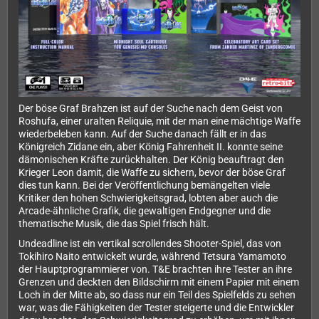
Der böse Graf Brahzen ist auf der Suche nach dem Geist von
Roshufa, einer uralten Reliquie, mit der man eine mächtige Waffe
wiederbeleben kann. Auf der Suche danach fällt er in das
Königreich Zidane ein, aber König Fahrenheit II. konnte seine
dämonischen Kräfte zurückhalten. Der König beauftragt den
Krieger Leon damit, die Waffe zu sichern, bevor der böse Graf
dies tun kann. Bei der Veröffentlichung bemängelten viele
Kritiker den hohen Schwierigkeitsgrad, lobten aber auch die
Arcade-ähnliche Grafik, die gewaltigen Endgegner und die
thematische Musik, die das Spiel frisch hält.
Undeadline ist ein vertikal scrollendes Shooter-Spiel, das von
Tokihiro Naito entwickelt wurde, während Tetsura Yamamoto
der Hauptprogrammierer von. T&E brachten ihre Tester an ihre
Grenzen und deckten den Bildschirm mit einem Papier mit einem
Loch in der Mitte ab, so dass nur ein Teil des Spielfelds zu sehen
war, was die Fähigkeiten der Tester steigerte und die Entwickler