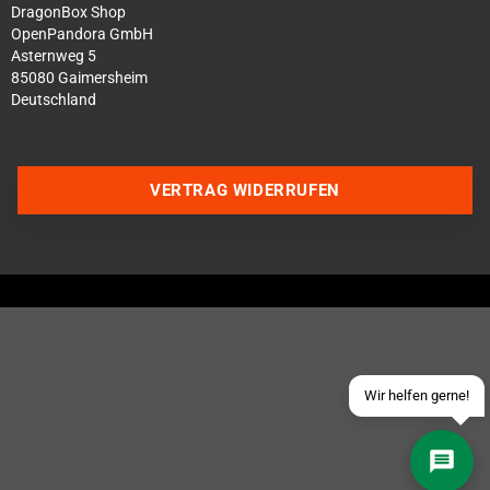
DragonBox Shop
OpenPandora GmbH
Asternweg 5
85080 Gaimersheim
Deutschland
Über WhatsApp schreiben
VERTRAG WIDERRUFEN
Über Telegram schreiben
Discord Server beitreten
Facebook Messenger
Schick uns eine eMail
Wir helfen gerne!