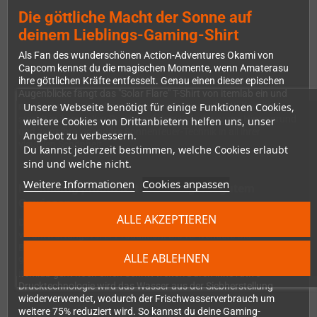
Die göttliche Macht der Sonne auf
deinem Lieblings-Gaming-Shirt
Als Fan des wunderschönen Action-Adventures Okami von
Capcom kennst du die magischen Momente, wenn Amaterasu
ihre göttlichen Kräfte entfesselt. Genau einen dieser epischen
Augenblicke fängt das "Solar Flare" T-Shirt von itemlab ein und
Unsere Webseite benötigt für einige Funktionen Cookies,
macht ihn zum tragbaren Kunstwerk. Die weiße Wolfs-Göttin
strahlt in ihrer vollen Pracht auf dem tiefschwarzen Hintergrund
weitere Cookies von Drittanbietern helfen uns, unser
und zeigt ihre legendäre Sonnenfeuer-Technik in all ihrer
Angebot zu verbessern.
visuellen Schönheit.
Du kannst jederzeit bestimmen, welche Cookies erlaubt
sind und welche nicht.
Weitere Informationen
Cookies anpassen
Nachhaltig produziert – Gaming mit gutem
Gewissen
ALLE AKZEPTIEREN
Dieses Premium-Shirt verbindet deine Liebe zu Retro-Gaming mit
verantwortungsvoller Produktion. Die verwendete Bio-
Baumwolle ist GOTS-zertifiziert und benötigt im Anbau bis zu
ALLE ABLEHNEN
91% weniger Wasser als konventionelle Baumwolle. Aber
itemlab geht noch einen Schritt weiter: Durch innovative
Drucktechnologie wird das Wasser aus der Siebherstellung
wiederverwendet, wodurch der Frischwasserverbrauch um
weitere 75% reduziert wird. So kannst du deine Gaming-