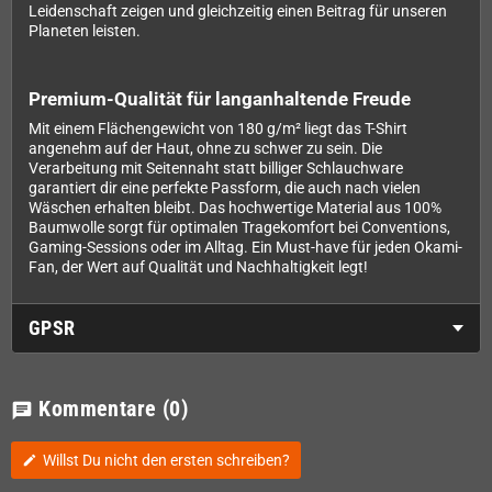
Leidenschaft zeigen und gleichzeitig einen Beitrag für unseren
Planeten leisten.
Premium-Qualität für langanhaltende Freude
Mit einem Flächengewicht von 180 g/m² liegt das T-Shirt
angenehm auf der Haut, ohne zu schwer zu sein. Die
Verarbeitung mit Seitennaht statt billiger Schlauchware
garantiert dir eine perfekte Passform, die auch nach vielen
Wäschen erhalten bleibt. Das hochwertige Material aus 100%
Baumwolle sorgt für optimalen Tragekomfort bei Conventions,
Gaming-Sessions oder im Alltag. Ein Must-have für jeden Okami-
Fan, der Wert auf Qualität und Nachhaltigkeit legt!
GPSR
Kommentare
(0)
chat
Willst Du nicht den ersten schreiben?
edit