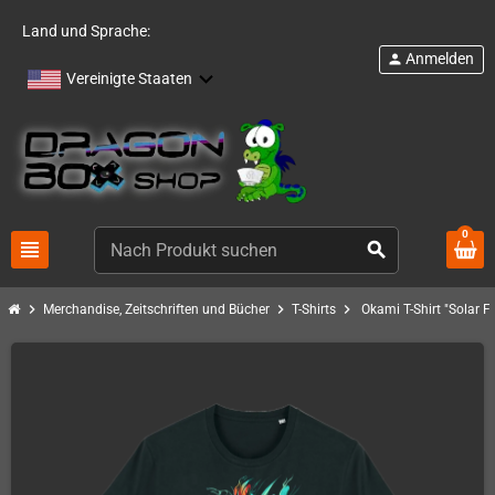
Land und Sprache:
Anmelden
person
Vereinigte Staaten
0
view_headline
search
chevron_right
chevron_right
chevron_right
Merchandise, Zeitschriften und Bücher
T-Shirts
Okami T-Shirt "Solar Fl