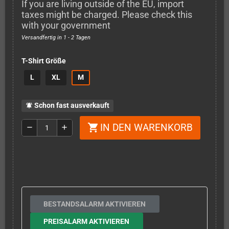
If you are living outside of the EU, import
taxes might be charged. Please check this
with your government
Versandfertig in 1 - 2 Tagen
T-Shirt Größe
L
XL
M
Schon fast ausverkauft
notifications_active
IN DEN WARENKORB
shopping_cart
remove
add
BESTANDSALARM AKTIVIEREN
PREISALARM AKTIVIEREN