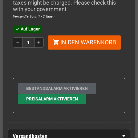
taxes might be charged. Please check this
with your government
Versandfertig in 1 - 2 Tagen
Auf Lager
check
IN DEN WARENKORB
shopping_cart
remove
add
BESTANDSALARM AKTIVIEREN
PREISALARM AKTIVIEREN
Versandkosten