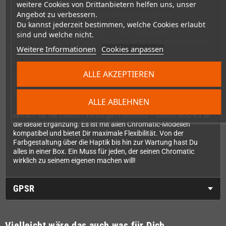
weitere Cookies von Drittanbietern helfen uns, unser
Chromatic problemlos und sicher. Auch ein IR-Fenster und ein
Angebot zu verbessern.
Ersatz-Ein/Aus-Schalter sind enthalten – perfekt für
Wartungsarbeiten oder wenn mal etwas kaputt geht. Das Beste
Du kannst jederzeit bestimmen, welche Cookies erlaubt
daran: Du musst nichts löten! Alle Teile lassen sich einfach
sind und welche nicht.
austauschen, sodass auch Einsteiger ohne Vorkenntnisse ihren
Weitere Informationen
Cookies anpassen
Chromatic modden können.
ALLE AKZEPTIEREN
Das perfekte Service-Kit für jeden Chromatic-
Besitzer
ALLE ABLEHNEN
Ob Du Deinen Chromatic personalisieren, reparieren oder
einfach für die Zukunft vorsorgen möchtest – dieses Mod-Kit ist
die ideale Ergänzung. Es ist mit allen Chromatic-Modellen
kompatibel und bietet Dir maximale Flexibilität. Von der
Farbgestaltung über die Haptik bis hin zur Wartung hast Du
alles in einer Box. Ein Muss für jeden, der seinen Chromatic
wirklich zu seinem eigenen machen will!
GPSR
Vielleicht wäre das auch was für Dich