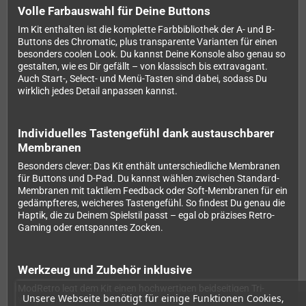
Volle Farbauswahl für Deine Buttons
Im Kit enthalten ist die komplette Farbbibliothek der A- und B-
Buttons des Chromatic, plus transparente Varianten für einen
besonders coolen Look. Du kannst Deine Konsole also genau so
gestalten, wie es Dir gefällt – von klassisch bis extravagant.
Auch Start-, Select- und Menü-Tasten sind dabei, sodass Du
wirklich jedes Detail anpassen kannst.
Individuelles Tastengefühl dank austauschbarer
Membranen
Besonders clever: Das Kit enthält unterschiedliche Membranen
für Buttons und D-Pad. Du kannst wählen zwischen Standard-
Membranen mit taktilem Feedback oder Soft-Membranen für ein
gedämpfteres, weicheres Tastengefühl. So findest Du genau die
Haptik, die zu Deinem Spielstil passt – egal ob präzises Retro-
Gaming oder entspanntes Zocken.
Werkzeug und Zubehör inklusive
ModRetro legt dem Kit einen hochwertigen beidseitigen Tri-
Unsere Webseite benötigt für einige Funktionen Cookies,
Wing/Gamebit-Schraubenzieher bei. Damit öffnest Du Deinen