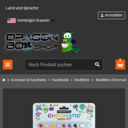
Land und Sprache:
Anmelden
person
Vereinigte Staaten
0
view_headline
search
chevron_right
chevron_right
chevron_right
chevron_right
Konsolen & Handhelds
Handhelds
ModRetro
ModRetro Chromatic